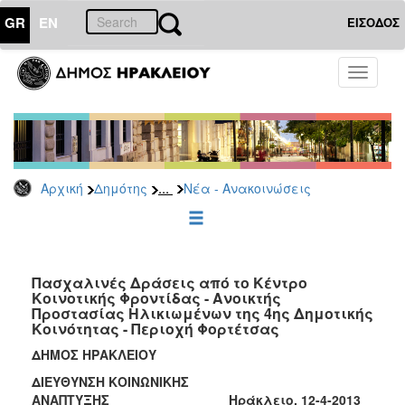
GR
EN
ΕΙΣΟΔΟΣ
ΔΗΜΟΤΗΣ
Toggle
navigati
Κοινωνική
Πολιτική
Νέα
-
Ανακοινώσεις
...
Αρχική
Δημότης
Νέα - Ανακοινώσεις
Επιδόματα
&
Παροχές
για
Πασχαλινές Δράσεις από το Κέντρο
Οικονομική
Κοινοτικής Φροντίδας - Ανοικτής
Αδυναμία
Προστασίας Ηλικιωμένων της 4ης Δημοτικής
&
Κοινότητας - Περιοχή Φορτέτσας
Φυσικές
ΔΗΜΟΣ ΗΡΑΚΛΕΙΟΥ
Καταστροφές
ΔΙΕΥΘΥΝΣΗ ΚΟΙΝΩΝΙΚΗΣ
Κέντρα
ΑΝΑΠΤΥΞΗΣ Ηράκλειο, 12-4-2013
Κοινοτικής