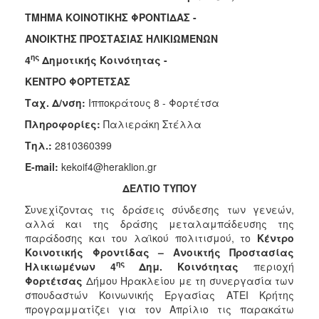
Φροντίδας
ΤΜΗΜΑ ΚΟΙΝΟΤΙΚΗΣ ΦΡΟΝΤΙΔΑΣ -
(Κ.Α.Π.Η.)
ΑΝΟΙΚΤΗΣ ΠΡΟΣΤΑΣΙΑΣ ΗΛΙΚΙΩΜΕΝΩΝ
Κέντρα
ης
4
Δημοτικής Κοινότητας -
Δημιουργικής
Απασχόλησης
ΚΕΝΤΡΟ ΦΟΡΤΕΤΣΑΣ
Παιδιών
Ταχ. Δ/νση:
Ιπποκράτους 8 - Φορτέτσα
(Κ.Δ.Α.Π.)
Πληροφορίες:
Παλιεράκη Στέλλα
Κέντρα
Ημερήσιας
Τηλ.:
2810360399
Φροντίδας
E-mail:
kekoif4@heraklion.gr
Ηλικιωμένων
(Κ.Η.Φ.Η.)
ΔΕΛΤΙΟ ΤΥΠΟΥ
Κ.Δ.Α.Π.Α.μεΑ.
Συνεχίζοντας τις δράσεις σύνδεσης των γενεών,
αλλά και της δράσης μεταλαμπάδευσης της
Αδειοδότηση
παράδοσης και του λαϊκού πολιτισμού, το
Κέντρο
&
Κοινοτικής Φροντίδας – Ανοικτής Προστασίας
Έλεγχος
ης
Ηλικιωμένων 4
Δημ. Κοινότητας
περιοχή
Βρεφονηπιακών
Φορτέτσας
Δήμου Ηρακλείου
με τη συνεργασία των
Σταθμών
σπουδαστών Κοινωνικής Εργασίας ΑΤΕΙ Κρήτης
Δημοτικό
προγραμματίζει για τον Απρίλιο τις παρακάτω
Ιατρείο