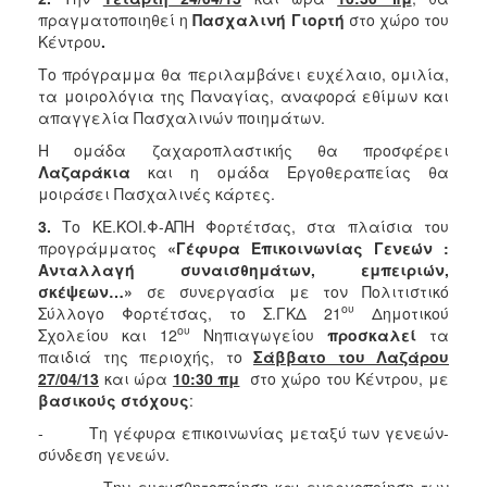
ΕΠΙΚΑΙΡΟΤΗΤΑ
πραγματοποιηθεί η
Πασχαλινή Γιορτή
στο χώρο του
Κέντρου
.
ΕΠΙΣΚΕΠΤΗΣ
Το πρόγραμμα θα περιλαμβάνει ευχέλαιο, ομιλία,
τα μοιρολόγια της Παναγίας, αναφορά εθίμων και
ΗΡΑΚΛΕΙΟ
απαγγελία Πασχαλινών ποιημάτων.
ΓΙΑ...
Η ομάδα ζαχαροπλαστικής θα προσφέρει
Λαζαράκια
και η ομάδα Εργοθεραπείας θα
μοιράσει Πασχαλινές κάρτες.
3.
Το ΚΕ.ΚΟΙ.Φ-ΑΠΗ Φορτέτσας, στα πλαίσια του
προγράμματος
«Γέφυρα Επικοινωνίας Γενεών :
Ανταλλαγή συναισθημάτων, εμπειριών,
σκέψεων…»
σε συνεργασία με
τον
Πολιτιστικό
ου
Σύλλογο Φορτέτσας, το Σ.ΓΚΔ 21
Δημοτικού
ου
Σχολείου και 12
Νηπιαγωγείου
προσκαλεί
τα
παιδιά της περιοχής, το
Σάββατο του Λαζάρου
27/04/13
και ώρα
10:30 πμ
στο χώρο του Κέντρου, με
βασικούς στόχους
:
- Τη γέφυρα επικοινωνίας μεταξύ των γενεών-
σύνδεση γενεών.
- Την ευαισθητοποίηση και ενεργοποίηση των