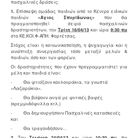
πασχαλινές δράσεις:
Ξενώνας
1.
Επίσκεψη ομάδας παιδιών από το Κέντρο ειδικών
Φιλοξενίας
παιδιών
«Άγιος Σπυρίδωνας»
που
θα
Γυναικών
πραγματοποιηθεί σειρά πασχαλινών
δραστηριοτήτων, την
Τρίτη 16/04/13
και ώρα
9:30 πμ
Κέντρο
στο ΚΕ.ΚΟΙ.Φ-ΑΠΗ. Φορτέτσας.
Κοινότητας
Στόχος είναι η κοινωνικοποίηση, η ψυχαγωγία και η
Κοινωνικό
ανάπτυξη συνεργασίας τόσο μεταξύ μελών &
Φαρμακείο
παιδιών, όσο και των φορέων.
Κοινωνικό
Οι δραστηριότητες που έχουν προγραμματιστεί για
Παντοπωλείο
μέλη και παιδιά είναι:
Ισότητα
- Θα φτιάξουν κουλουράκια, τα γνωστά
των
«Λαζαράκια».
Φύλων
- Θα βάψουν αυγά με φυτικές βαφές
Υγεία
(κρεμμυδόφυλλα κτλ.)
Αυτόματοι
- Θα δημιουργήσουν Πασχαλινές κατασκευές
Απινιδωτές
και
- Θα τραγουδήσουν…
2.
Την
Τετάρτη 24/04/13
και ώρα
10:30 πμ
, θα