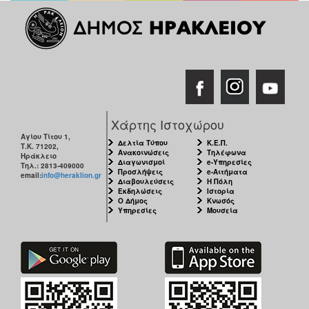
Χάρτης Ιστοχώρου
Αγίου Τίτου 1,
Δελτία Τύπου
Κ.Ε.Π.
Τ.Κ. 71202,
Ανακοινώσεις
Τηλέφωνα
Ηράκλειο
Διαγωνισμοί
e-Υπηρεσίες
Τηλ.: 2813-409000
Προσλήψεις
e-Αιτήματα
email:
info@heraklion.gr
Διαβουλεύσεις
Η Πόλη
Εκδηλώσεις
Ιστορία
Ο Δήμος
Κνωσός
Υπηρεσίες
Μουσεία