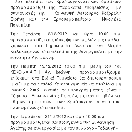
, στα πλαίσια των Χριστουγεννιάτικών δράσεων,
Φροντίδας
προγραμματίζει της παρακάτω εκδηλώσεις με
(Κ.Α.Π.Η.)
συντονιστές την Κοινωνική Λειτουργό Κοζορώνη
Ειρήνη και την Εργοθεραπεύτρια Νικολέτα
Κέντρα
Πολυμίλη:
Δημιουργικής
Απασχόλησης
Την Τετάρτη 12/12/2012 και ώρα 10.00 π.μ.
Παιδιών
προγραμματίζεται επίσκεψη των μελών της ομάδας
(Κ.Δ.Α.Π.)
χορωδίας στο Γηροκομείο Ανδρέας και Μαρία
Καλοκαιρινού, στα πλαίσια της συνεργασίας με την
Κέντρα
κοινότητα Αγ.Ιωάννη.
Ημερήσιας
Φροντίδας
Την Πέμπτη 13/12/2012 10.00 π.μ. μέλη του 4ου
Ηλικιωμένων
ΚΕΚΟΙ.-Φ.Α.Π.Η Αγ. Ιωάννη προγραμματίζουμε
(Κ.Η.Φ.Η.)
επίσκεψη στο Ειδικό Γυμνάσιο θα δημιουργήσουμε
μαζί με τα παιδιά Χριστουγεννιάτικα στολίδια με
Κ.Δ.Α.Π.Α.μεΑ.
φυσικά υλικά , σκοπός του προγράμματος είναι η
Αδειοδότηση
Γέφυρα Επικοινωνίας Γενεών, μετάδοση ηθών και
&
εθίμων, εμπειριών των Χριστουγέννων από τους
Έλεγχος
ηλικιωμένους στα παιδιά.
Βρεφονηπιακών
Την Παρασκευή 21/12/2012 και ώρα 10.00 π.μ.
Σταθμών
προγραμματίζεται Χριστουγεννιάτικη Συνάντηση
Δημοτικό
Αγάπης σε συνεργασία με τον σύλλογο «Ροδαυγή»
Ιατρείο