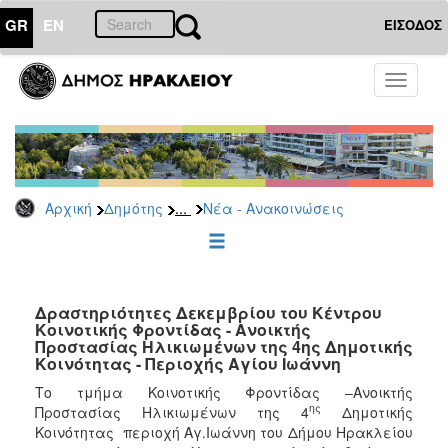
GR
EN
ΕΙΣΟΔΟΣ
ΔΗΜΟΤΗΣ
Toggle
navigati
Κοινωνική
Πολιτική
Νέα
-
Ανακοινώσεις
...
Αρχική
Δημότης
Νέα - Ανακοινώσεις
Επιδόματα
&
Παροχές
για
Δραστηριότητες Δεκεμβρίου του Κέντρου
Οικονομική
Κοινοτικής Φροντίδας - Ανοικτής
Αδυναμία
Προστασίας Ηλικιωμένων της 4ης Δημοτικής
&
Κοινότητας - Περιοχής Αγίου Ιωάννη
Φυσικές
Το τμήμα Κοινοτικής Φροντίδας –Ανοικτής
Καταστροφές
ης
Προστασίας Ηλικιωμένων της 4
Δημοτικής
Κέντρα
Κοινότητας περιοχή Αγ.Ιωάννη του Δήμου Ηρακλείου
Κοινοτικής