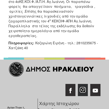
στο 4οΚΕ.ΚΟΙ.Φ./Α.Π.Η. Αγ.Ιωάννη. Οι παραπάνω
φορείς θα απαγγείλουν ποιήματα, τραγούδια ,
Ξενώνας
ομιλίες .Επίσης θα παρασκευαστούν
Φιλοξενίας
χριστουγεννιάτικες λιχουδιές από την ομάδα
Γυναικών
ο
ζαχαροπλαστικής του 4
ΚΕΚΟΙΦ-ΑΠΗ Αγ.Ιωάννη.
Κέντρο
Παράλληλα στο τέλος της εκδήλωσης θα δοθούν
Κοινότητας
χειροποίητα ημερολόγια από την ομάδα
εργοθεραπείας.
Κοινωνικό
Φαρμακείο
Πληροφορίες:
Κοζορώνη Ειρήνη - τηλ.: 2810235675 -
Χατζάκη 40
Κοινωνικό
Παντοπωλείο
Ισότητα
των
Φύλων
Υγεία
Αυτόματοι
Απινιδωτές
Χάρτης Ιστοχώρου
Αγίου Τίτου 1,