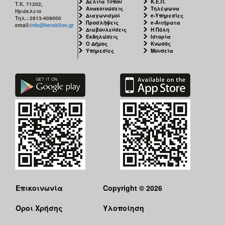
Δελτία Τύπου
Κ.Ε.Π.
Τ.Κ. 71202,
ΕΠΙΚΑΙΡΟΤΗΤΑ
Ανακοινώσεις
Τηλέφωνα
Ηράκλειο
Διαγωνισμοί
e-Υπηρεσίες
Τηλ.: 2813-409000
Προσλήψεις
e-Αιτήματα
email:
info@heraklion.gr
ΕΠΙΣΚΕΠΤΗΣ
Διαβουλεύσεις
Η Πόλη
Εκδηλώσεις
Ιστορία
Ο Δήμος
Κνωσός
Υπηρεσίες
Μουσεία
ΗΡΑΚΛΕΙΟ
ΓΙΑ...
Επικοινωνία
Copyright © 2026
Όροι Χρήσης
Υλοποίηση