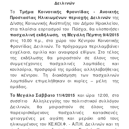
Δειλινών
Φροντίδας
(Κ.Α.Π.Η.)
Το
Τμήμα Κοινοτικής Φροντίδας - Ανοικτής
Προστασίας Ηλικιωμένων περιοχής Δειλινών
της
Κέντρα
Δ/νσης Κοινωνικής Ανάπτυξης του Δήμου Ηρακλείου,
Δημιουργικής
στα πλαίσια εορτασμού του Πάσχα, θα υλοποιήσει
Απασχόλησης
πασχαλινή εκδήλωση,
τη Μεγάλη Πέμπτη 9/4/2015
Παιδιών
στις 10.00 π.μ., στο χώρο του Κέντρου Κοινοτικής
(Κ.Δ.Α.Π.)
Φροντίδας Δειλινών. Το πρόγραμμα περιλαμβάνει
Κέντρα
ευχέλαιο, ομιλία και αναφορά εθίμων. Στο τέλος
Ημερήσιας
της εκδήλωσης θα μοιραστούν σε όλους τους
Φροντίδας
συμμετέχοντες πασχαλινές λαμπάδες και
Ηλικιωμένων
κουλούρια, προσφορά της ομάδας αλληλοβοήθειας
(Κ.Η.Φ.Η.)
του κέντρου. Τη διακόσμηση των πασχαλινών
λαμπάδων επιμελήθηκαν οι κυρίες – μέλη της
Κ.Δ.Α.Π.Α.μεΑ.
ομάδας.
Αδειοδότηση
Το Μεγάλο Σάββατο 11/4/2015
και ώρα 12:00, στο
&
συσσίτιο Αλληλεγγύης του πολιτιστικού συλλόγου
Έλεγχος
Δειλινών, θα μοιραστούν σε όλους τους
Βρεφονηπιακών
παρευρισκόμενους πασχαλινές κατασκευές
Σταθμών
φτιαγμένες με αγάπη και μεράκι από τους
Δημοτικό
ηλικιωμένους του ΚΕ.ΚΟΙ.Φ. - Α.Π.Η. Δειλινών και τη
Ιατρείο