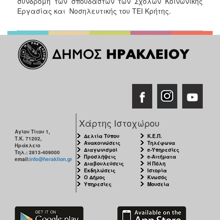
συνδρομή των σπουδαστών των Σχολών Κοινωνικής
Εργασίας και Νοσηλευτικής του ΤΕΙ Κρήτης.
Ξενώνας
Φιλοξενίας
Γυναικών
Κέντρο
Κοινότητας
Κοινωνικό
Φαρμακείο
Κοινωνικό
Παντοπωλείο
Ισότητα
Χάρτης Ιστοχώρου
των
Αγίου Τίτου 1,
Δελτία Τύπου
Κ.Ε.Π.
Τ.Κ. 71202,
Φύλων
Ανακοινώσεις
Τηλέφωνα
Ηράκλειο
Διαγωνισμοί
e-Υπηρεσίες
Τηλ.: 2813-409000
Υγεία
Προσλήψεις
e-Αιτήματα
email:
info@heraklion.gr
Διαβουλεύσεις
Η Πόλη
Αυτόματοι
Εκδηλώσεις
Ιστορία
Ο Δήμος
Κνωσός
Απινιδωτές
Υπηρεσίες
Μουσεία