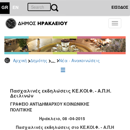
GR
EN
ΕΙΣΟΔΟΣ
ΔΗΜΟΤΗΣ
Toggle
navigati
Κοινωνική
Πολιτική
Νέα
-
Ανακοινώσεις
...
Αρχική
Δημότης
Νέα - Ανακοινώσεις
Επιδόματα
&
Παροχές
για
Πασχαλινές εκδηλώσεις ΚΕ.ΚΟΙ.Φ. - Α.Π.Η.
Οικονομική
Δειλινών
Αδυναμία
&
ΓΡΑΦΕΙΟ ΑΝΤΙΔΗΜΑΡΧΟΥ ΚΟΙΝΩΝΙΚΗΣ
Φυσικές
ΠΟΛΙΤΙΚΗΣ
Καταστροφές
Ηράκλειο, 08 -04-2015
Κέντρα
Πασχαλινές εκδηλώσεις στο ΚΕ.ΚΟΙ.Φ. - Α.Π.Η
Κοινοτικής