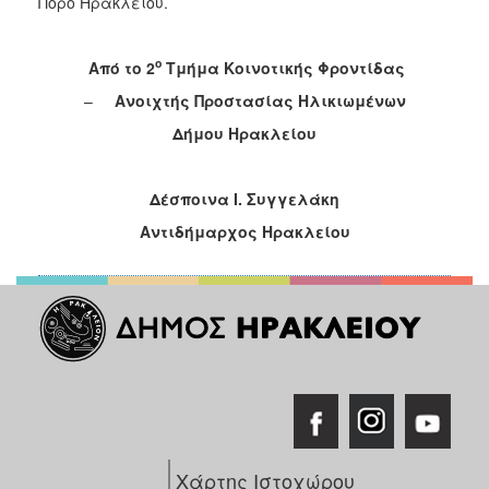
Πόρο Ηρακλείου.
Ξενώνας
Φιλοξενίας
ο
Aπό το 2
Τμήμα Κοινοτικής Φροντίδας
Γυναικών
–
Ανοιχτής Προστασίας Ηλικιωμένων
Κέντρο
Κοινότητας
Δήμου Ηρακλείου
Κοινωνικό
Φαρμακείο
Δέσποινα Ι. Συγγελάκη
Κοινωνικό
Αντιδήμαρχος Ηρακλείου
Παντοπωλείο
Ισότητα
των
Φύλων
Υγεία
Αυτόματοι
Απινιδωτές
Χάρτης Ιστοχώρου