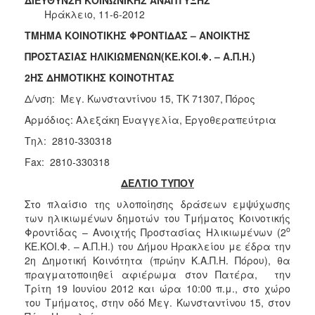
Φροντίδας
Ηράκλειο, 11-6-2012
(Κ.Α.Π.Η.)
ΤΜΗΜΑ ΚΟΙΝΟΤΙΚΗΣ ΦΡΟΝΤΙΔΑΣ – ΑΝΟΙΚΤΗΣ
Κέντρα
ΠΡΟΣΤΑΣΙΑΣ ΗΛΙΚΙΩΜΕΝΩΝ(ΚΕ.ΚΟΙ.Φ. – Α.Π.Η.)
Δημιουργικής
Απασχόλησης
2ΗΣ ΔΗΜΟΤΙΚΗΣ ΚΟΙΝΟΤΗΤΑΣ
Παιδιών
Δ/νση: Μεγ. Κωνσταντίνου 15, TK 71307, Πόρος
(Κ.Δ.Α.Π.)
Αρμόδιος: Αλεξάκη Ευαγγελία, Εργοθεραπεύτρια
Κέντρα
Ημερήσιας
Τηλ: 2810-330318
Φροντίδας
Fax: 2810-330318
Ηλικιωμένων
(Κ.Η.Φ.Η.)
ΔΕΛΤΙΟ ΤΥΠΟΥ
Κ.Δ.Α.Π.Α.μεΑ.
Στο πλαίσιο της υλοποίησης δράσεων εμψύχωσης
των ηλικιωμένων δημοτών του Τμήματος Κοινοτικής
Αδειοδότηση
ο
Φροντίδας – Ανοιχτής Προστασίας Ηλικιωμένων (2
&
ΚΕ.ΚΟΙ.Φ. – Α.Π.Η.) του Δήμου Ηρακλείου με έδρα την
Έλεγχος
2η Δημοτική Κοινότητα (πρώην Κ.Α.Π.Η. Πόρου), θα
Βρεφονηπιακών
πραγματοποιηθεί αφιέρωμα στον Πατέρα, την
Σταθμών
Τρίτη 19 Ιουνίου 2012 και ώρα 10:00 π.μ., στο χώρο
Δημοτικό
του Τμήματος, στην οδό Μεγ. Κωνσταντίνου 15, στον
Ιατρείο