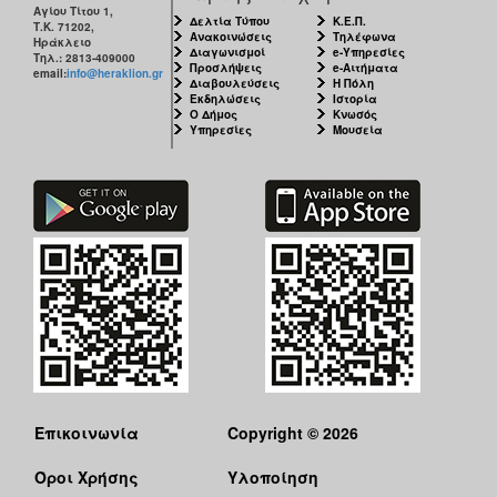
Αγίου Τίτου 1,
ΕΠΙΚΑΙΡΟΤΗΤΑ
Δελτία Τύπου
Κ.Ε.Π.
Τ.Κ. 71202,
Ανακοινώσεις
Τηλέφωνα
Ηράκλειο
Διαγωνισμοί
e-Υπηρεσίες
Τηλ.: 2813-409000
ΕΠΙΣΚΕΠΤΗΣ
Προσλήψεις
e-Αιτήματα
email:
info@heraklion.gr
Διαβουλεύσεις
Η Πόλη
Εκδηλώσεις
Ιστορία
Ο Δήμος
Κνωσός
ΗΡΑΚΛΕΙΟ
Υπηρεσίες
Μουσεία
ΓΙΑ...
Επικοινωνία
Copyright © 2026
Όροι Χρήσης
Υλοποίηση