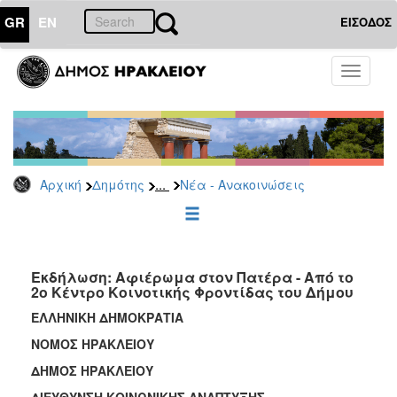
GR
EN
ΕΙΣΟΔΟΣ
ΔΗΜΟΤΗΣ
Toggle
navigati
Κοινωνική
Πολιτική
Νέα
-
Ανακοινώσεις
...
Αρχική
Δημότης
Νέα - Ανακοινώσεις
Επιδόματα
&
Παροχές
για
Εκδήλωση: Αφιέρωμα στον Πατέρα - Από το
Οικονομική
2ο Κέντρο Κοινοτικής Φροντίδας του Δήμου
Αδυναμία
&
ΕΛΛΗΝΙΚΗ ΔΗΜΟΚΡΑΤΙΑ
Φυσικές
ΝΟΜΟΣ ΗΡΑΚΛΕΙΟΥ
Καταστροφές
ΔΗΜΟΣ ΗΡΑΚΛΕΙΟΥ
Κέντρα
Κοινοτικής
ΔΙΕΥΘΥΝΣΗ ΚΟΙΝΩΝΙΚΗΣ ΑΝΑΠΤΥΞΗΣ