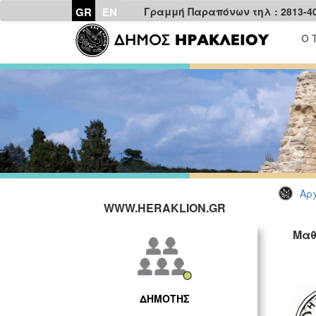
GR
EN
Γραμμή Παραπόνων τηλ : 2813-4
Ο 
Αρχ
WWW.HERAKLION.GR
Μαθ
ΔΗΜΟΤΗΣ