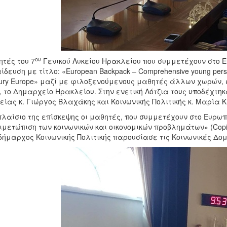
ου
τές του 7
Γενικού Λυκείου Ηρακλείου που συμμετέχουν στο 
ίδευση με τίτλο: «European Backpack – Comprehensive young person’s
ury Europe» μαζί με φιλοξενούμενους μαθητές άλλων χωρών,
, το Δημαρχείο Ηρακλείου. Στην ενετική Λότζια τους υποδέχτη
είας κ. Γιώργος Βλαχάκης και Κοινωνικής Πολιτικής κ. Μαρία 
πλαίσιο της επίσκεψης οι μαθητές, που συμμετέχουν στο Ευρ
ιμετώπιση των κοινωνικών και οικονομικών προβλημάτων» (Coping 
δήμαρχος Κοινωνικής Πολιτικής παρουσίασε τις Κοινωνικές Δομ