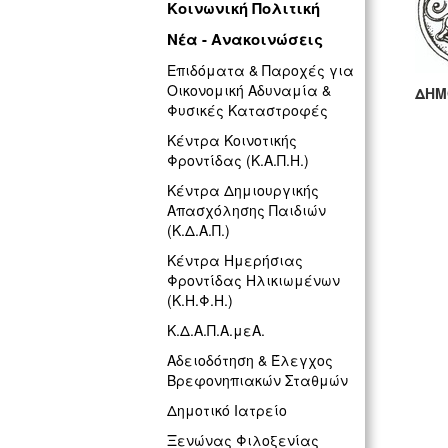
Κοινωνική Πολιτική
Νέα - Ανακοινώσεις
Επιδόματα & Παροχές για
Οικονομική Αδυναμία &
ΔΗΜ
Φυσικές Καταστροφές
Γ
Κέντρα Κοινοτικής
Φροντίδας (Κ.Α.Π.Η.)
Κέντρα Δημιουργικής
Απασχόλησης Παιδιών
(Κ.Δ.Α.Π.)
Κέντρα Ημερήσιας
Φροντίδας Ηλικιωμένων
(Κ.Η.Φ.Η.)
Κ.Δ.Α.Π.Α.μεΑ.
Αδειοδότηση & Έλεγχος
Βρεφονηπιακών Σταθμών
Δημοτικό Ιατρείο
Ξενώνας Φιλοξενίας