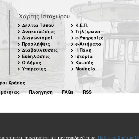
Χάρτης Ιστοχώρου
Δελτία Τύπου
Κ.Ε.Π.
Ανακοινώσεις
Τηλέφωνα
Διαγωνισμοί
e-Υπηρεσίες
Προσλήψεις
e-Αιτήματα
Διαβουλεύσεις
Η Πόλη
Εκδηλώσεις
Ιστορία
Ο Δήμος
Κνωσός
Υπηρεσίες
Μουσεία
ροι Χρήσης
ιμότητας
Πλοήγηση
FAQs
RSS
περιεχόμενο, συναινείτε με την αποδοχή τους.
Πολιτική Χρήσης C