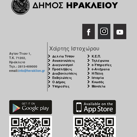
Χάρτης Ιστοχώρου
Αγίου Τίτου 1,
Δελτία Τύπου
Κ.Ε.Π.
Τ.Κ. 71202,
Ανακοινώσεις
Τηλέφωνα
Ηράκλειο
Διαγωνισμοί
e-Υπηρεσίες
Τηλ.: 2813-409000
Προσλήψεις
e-Αιτήματα
email:
info@heraklion.gr
Διαβουλεύσεις
Η Πόλη
Εκδηλώσεις
Ιστορία
Ο Δήμος
Κνωσός
Υπηρεσίες
Μουσεία