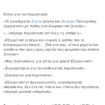
Είπαν για την παράσταση:
«Ο
ι α
γ
α
πημ
έ
νο
ι
Ελένη
Δάγκα
κ
αι
Αντώνης
Παλιεράκης
ερμηνε
ύ
ο
υ
ν
με
π
ά
θος
έ
ν
α
δ
ια
φορετ
ι
κ
ό
ζε
υ
γ
ά
ρ
ι».
«…
υπέροχη παράσταση απ' όλες τις απόψεις».
«Εξαιρετικό το θέμα και ευφυής ο τρόπος που το
διαπραγματευτήκατε… Όσο για σας..τέτοια χημεία και
αλήθεια που ώρες ώρες νόμιζα πως κρυφοκοιτάω κάποιο
ζευγάρι»
«Μας συγκινήσατε για άλλη μια φορά! Εξαιρετικοί!»
«Συγχαρητήρια για την καθηλωτική παράσταση».
«Συστήνεται ανεπιφύλακτα».
«Εξαιρετικοί οι πρωταγωνιστές, ατμοσφαιρική
σκηνοθεσία, δεν έλειπε τίποτα και τίποτα δεν περίσσευε,
υπέροχη μουσική υπόκρουση».