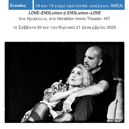
Ο
Είσοδος
16 και 13 ευρώ (φοιτητικό, ανέργων, ΑΜΕΑ)
ΤΟΠΟΣ
LOVE–EVOLution
ή
EVOLution–LOVE
ΜΑΣ
στο Ηράκλειο, στο Heraklion Imrov Theater- HIT
Ο
το Σάββατο 20 και την Κυριακή 21 Δεκεμβρίου 2025
ΔΗΜΟΣ
ΠΟΛΙΤΙΣΜΟΣ
ΑΝΘΕΚΤΙΚΗ
ΠΟΛΗ