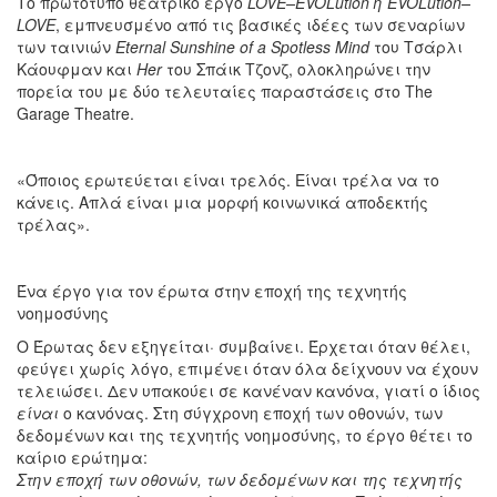
Το πρωτότυπο θεατρικό έργο
LOVE–EVOLution ή EVOLution–
LOVE
, εμπνευσμένο από τις βασικές ιδέες των σεναρίων
των ταινιών
Eternal Sunshine of a Spotless Mind
του Τσάρλι
Κάουφμαν και
Her
του Σπάικ Τζονζ, ολοκληρώνει την
πορεία του με δύο τελευταίες παραστάσεις στο The
Garage Theatre.
«Όποιος ερωτεύεται είναι τρελός. Είναι τρέλα να το
κάνεις. Απλά είναι μια μορφή κοινωνικά αποδεκτής
τρέλας».
Ένα έργο για τον έρωτα στην εποχή της τεχνητής
νοημοσύνης
Ο Έρωτας δεν εξηγείται· συμβαίνει. Έρχεται όταν θέλει,
φεύγει χωρίς λόγο, επιμένει όταν όλα δείχνουν να έχουν
τελειώσει. Δεν υπακούει σε κανέναν κανόνα, γιατί ο ίδιος
είναι
ο κανόνας. Στη σύγχρονη εποχή των οθονών, των
δεδομένων και της τεχνητής νοημοσύνης, το έργο θέτει το
καίριο ερώτημα:
Στην εποχή των οθονών, των δεδομένων και της τεχνητής