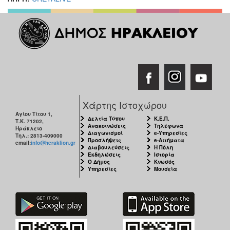
Χάρτης Ιστοχώρου
Αγίου Τίτου 1,
Δελτία Τύπου
Κ.Ε.Π.
Τ.Κ. 71202,
Ανακοινώσεις
Τηλέφωνα
Ηράκλειο
Διαγωνισμοί
e-Υπηρεσίες
Τηλ.: 2813-409000
Προσλήψεις
e-Αιτήματα
email:
info@heraklion.gr
Διαβουλεύσεις
Η Πόλη
Εκδηλώσεις
Ιστορία
Ο Δήμος
Κνωσός
Υπηρεσίες
Μουσεία