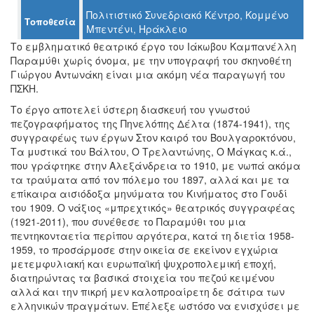
Ο
Πολιτιστικό Συνεδριακό Κέντρο, Κομμένο
Τοποθεσία
ΤΟΠΟΣ
Μπεντένι, Ηράκλειο
ΜΑΣ
Το εμβληματικό θεατρικό έργο του Ιάκωβου Καμπανέλλη
Παραμύθι χωρίς όνομα, με την υπογραφή του σκηνοθέτη
Ο
Γιώργου Αντωνάκη είναι μια ακόμη νέα παραγωγή του
ΔΗΜΟΣ
ΠΣΚΗ.
ΠΟΛΙΤΙΣΜΟΣ
Το έργο αποτελεί ύστερη διασκευή του γνωστού
πεζογραφήματος της Πηνελόπης Δέλτα (1874-1941), της
συγγραφέως των έργων Στον καιρό του Βουλγαροκτόνου,
ΑΝΘΕΚΤΙΚΗ
ΠΟΛΗ
Τα μυστικά του Βάλτου, Ο Τρελαντώνης, Ο Μάγκας κ.ά.,
που γράφτηκε στην Αλεξάνδρεια το 1910, με νωπά ακόμα
τα τραύματα από τον πόλεμο του 1897, αλλά και με τα
επίκαιρα αισιόδοξα μηνύματα του Κινήματος στο Γουδί
του 1909. Ο νάξιος «μπρεχτικός» θεατρικός συγγραφέας
(1921-2011), που συνέθεσε το Παραμύθι του μια
πεντηκονταετία περίπου αργότερα, κατά τη διετία 1958-
1959, το προσάρμοσε στην οικεία σε εκείνον εγχώρια
μετεμφυλιακή και ευρωπαϊκή ψυχροπολεμική εποχή,
διατηρώντας τα βασικά στοιχεία του πεζού κειμένου
αλλά και την πικρή μεν καλοπροαίρετη δε σάτιρα των
ελληνικών πραγμάτων. Επέλεξε ωστόσο να ενισχύσει με