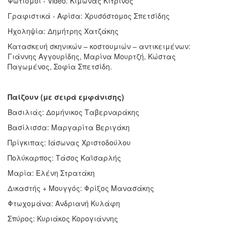
Φωτισμοί - Video: Κίμωνας Κίτρινος
Γραφιστικά - Αφίσα: Χρυσόστομος Σπετσίδης
Ηχοληψία: Δημήτρης Χατζάκης
Κατασκευή σκηνικών – κοστουμιών – αντικειμένων:
Γιάννης Αγγουρίδης, Μαρίνα Μουρτζή, Κώστας
Παγωμένος, Σοφία Σπετσίδη.
Παίζουν (με σειρά εμφάνισης)
Βασιλιάς: Δομήνικος Ταβερναράκης
Βασίλισσα: Μαργαρίτα Βεριγάκη
Πρίγκιπας: Ιάσωνας Χριστοδούλου
Πολύκαρπος: Τάσος Καϊσαρλής
Μαρία: Ελένη Στρατάκη
Δικαστής + Μουγγός: Φρίξος Μανασάκης
Φτωχομάνα: Ανδριανή Κυλάφη
Σπύρος: Κυριάκος Κορογιάννης