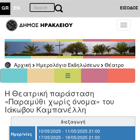
GR
EN
ΕΙΣΟΔΟΣ
18
Μάιος
Toggle
2025
navigati
Κυρ
Δευ
Τρι
Τετ
Πεμ
Παρ
Σαβ
1
2
3
4
5
6
7
8
9
10
Αρχική
Ημερολόγιο Εκδηλώσεων
Θέατρο
11
12
13
14
15
16
17
18
19
20
21
22
23
24
25
26
27
28
29
30
31
<<
σήμερα
>>
H Θεατρική παράσταση
«Παραμύθι χωρίς όνομα» του
ΗΜΕΡΟΛΟΓΙΟ
ΕΚΔΗΛΩΣΕΩΝ
Ιάκωβου Καμπανέλλη
Θέατρο
διεξαγωγή
10/05/2025 - 11/05/2025 21:00
Ημερ/νίες
17/05/2025 - 18/05/2025 21:00