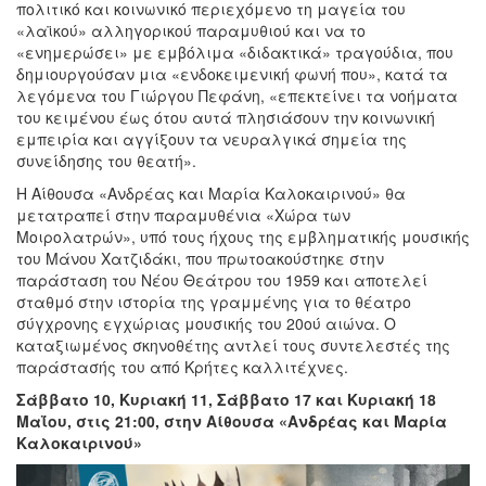
πολιτικό και κοινωνικό περιεχόμενο τη μαγεία του
«λαϊκού» αλληγορικού παραμυθιού και να το
«ενημερώσει» με εμβόλιμα «διδακτικά» τραγούδια, που
δημιουργούσαν μια «ενδοκειμενική φωνή που», κατά τα
λεγόμενα του Γιώργου Πεφάνη, «επεκτείνει τα νοήματα
του κειμένου έως ότου αυτά πλησιάσουν την κοινωνική
εμπειρία και αγγίξουν τα νευραλγικά σημεία της
συνείδησης του θεατή».
Η Αίθουσα «Ανδρέας και Μαρία Καλοκαιρινού» θα
μετατραπεί στην παραμυθένια «Χώρα των
Μοιρολατρών», υπό τους ήχους της εμβληματικής μουσικής
του Μάνου Χατζιδάκι, που πρωτοακούστηκε στην
παράσταση του Νέου Θεάτρου του 1959 και αποτελεί
σταθμό στην ιστορία της γραμμένης για το θέατρο
σύγχρονης εγχώριας μουσικής του 20ού αιώνα. Ο
καταξιωμένος σκηνοθέτης αντλεί τους συντελεστές της
παράστασής του από Κρήτες καλλιτέχνες.
Σάββατο 10, Κυριακή 11, Σάββατο 17 και Κυριακή 18
Μαΐου, στις 21:00, στην Αίθουσα «Ανδρέας και Μαρία
Καλοκαιρινού»