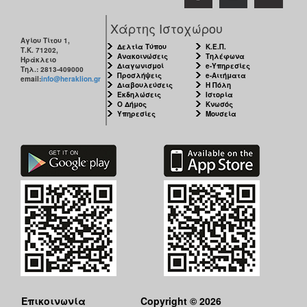
Χάρτης Ιστοχώρου
Αγίου Τίτου 1,
Δελτία Τύπου
Κ.Ε.Π.
Τ.Κ. 71202,
Ανακοινώσεις
Τηλέφωνα
Ηράκλειο
Διαγωνισμοί
e-Υπηρεσίες
Τηλ.: 2813-409000
Προσλήψεις
e-Αιτήματα
email:
info@heraklion.gr
Διαβουλεύσεις
Η Πόλη
Εκδηλώσεις
Ιστορία
Ο Δήμος
Κνωσός
Υπηρεσίες
Μουσεία
Επικοινωνία
Copyright © 2026