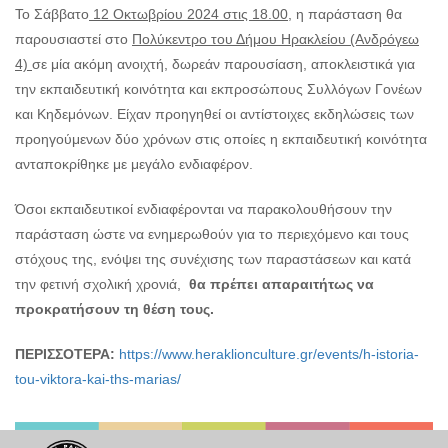
Το Σάββατο
12 Οκτωβρίου 2024 στις 18.00
, η παράσταση θα
παρουσιαστεί στο
Πολύκεντρο του Δήμου Ηρακλείου (Ανδρόγεω
4)
σε μία ακόμη ανοιχτή, δωρεάν παρουσίαση, αποκλειστικά για
την εκπαιδευτική κοινότητα και εκπροσώπους Συλλόγων Γονέων
και Κηδεμόνων. Είχαν προηγηθεί οι αντίστοιχες εκδηλώσεις των
προηγούμενων δύο χρόνων στις οποίες η εκπαιδευτική κοινότητα
ανταποκρίθηκε με μεγάλο ενδιαφέρον.
Όσοι εκπαιδευτικοί ενδιαφέρονται να παρακολουθήσουν την
παράσταση ώστε να ενημερωθούν για το περιεχόμενο και τους
στόχους της, ενόψει της συνέχισης των παραστάσεων και κατά
την φετινή σχολική χρονιά,
θα πρέπει απαραιτήτως να
προκρατήσουν τη θέση τους.
ΠΕΡΙΣΣΟΤΕΡΑ:
https://www.heraklionculture.gr/events/h-istoria-
tou-viktora-kai-ths-marias/