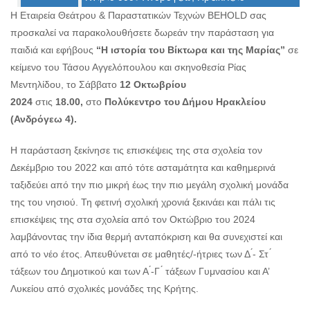
Ο
Η Εταιρεία Θεάτρου & Παραστατικών Τεχνών BEHOLD σας
ΤΟΠΟΣ
ΜΑΣ
προσκαλεί να παρακολουθήσετε δωρεάν την παράσταση για
παιδιά και εφήβους
“Η ιστορία του Βίκτωρα και της Μαρίας”
σε
Ο
κείμενο του Τάσου Αγγελόπουλου και σκηνοθεσία Ρίας
ΔΗΜΟΣ
Μεντηλίδου, το Σάββατο
12 Οκτωβρίου
2024
στις
18.00,
στο
Πολύκεντρο του Δήμου Ηρακλείου
ΠΟΛΙΤΙΣΜΟΣ
(Ανδρόγεω 4).
ΑΝΘΕΚΤΙΚΗ
ΠΟΛΗ
Η παράσταση ξεκίνησε τις επισκέψεις της στα σχολεία τον
Δεκέμβριο του 2022 και από τότε ασταμάτητα και καθημερινά
ταξιδεύει από την πιο μικρή έως την πιο μεγάλη σχολική μονάδα
της του νησιού. Τη φετινή σχολική χρονιά ξεκινάει και πάλι τις
επισκέψεις της στα σχολεία από τον Οκτώβριο του 2024
λαμβάνοντας την ίδια θερμή ανταπόκριση και θα συνεχιστεί και
από το νέο έτος. Απευθύνεται σε μαθητές/-ήτριες των Δ ́- Στ ́
τάξεων του Δημοτικού και των Α ́-Γ ́ τάξεων Γυμνασίου και Α’
Λυκείου από σχολικές μονάδες της Κρήτης.