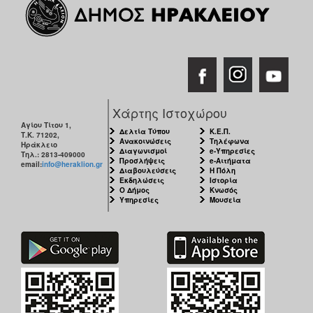
Χάρτης Ιστοχώρου
Αγίου Τίτου 1,
Δελτία Τύπου
Κ.Ε.Π.
Τ.Κ. 71202,
Ανακοινώσεις
Τηλέφωνα
Ηράκλειο
Διαγωνισμοί
e-Υπηρεσίες
Τηλ.: 2813-409000
Προσλήψεις
e-Αιτήματα
email:
info@heraklion.gr
Διαβουλεύσεις
Η Πόλη
Εκδηλώσεις
Ιστορία
Ο Δήμος
Κνωσός
Υπηρεσίες
Μουσεία