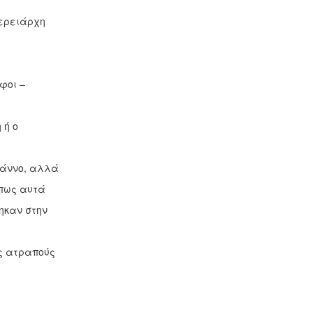
ερειάρχη
φοι –
 ή ο
Βιάννο, αλλά
όπως αυτά
τηκαν στην
ις ατραπούς
»