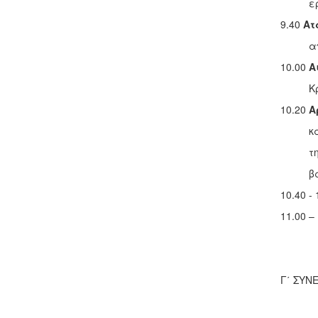
ερευνη
9.40
Ατ
από τ
10.00
Α
Κρή
10.20
Α
και πο
την ίδ
βάση τ
10.40 -
11.00 –
Γ΄ ΣΥΝ