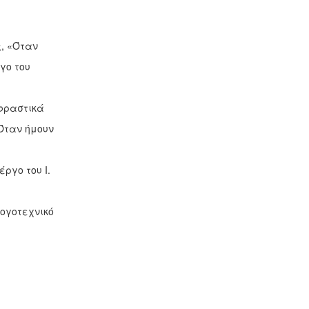
ς
, «Όταν
γο του
κφραστικά
ταν ήμουν
ργο του Ι.
λογοτεχνικό