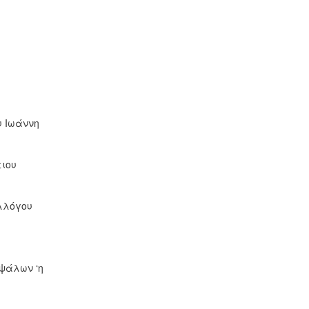
 Ιωάννη
ιου
λλόγου
ψάλων ‘η