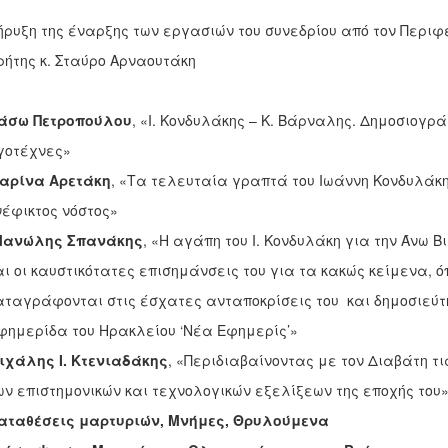
 της έναρξης των εργασιών του συνεδρίου από τον Περιφ
ς κ. Σταύρο Αρναουτάκη
άσω Πετροπούλου
, «Ι. Κονδυλάκης – Κ. Βάρναλης. Δημοσιογρά
τέχνες»
αρίνα Αρετάκη
, «Τα τελευταία γραπτά του Ιωάννη Κονδυλάκη
κτος νόστος»
ανώλης Σπανάκης
, «Η αγάπη του Ι. Κονδυλάκη για την Άνω 
 καυστικότατες επισημάνσεις του για τα κακώς κείμενα, 
άφονται στις έσχατες ανταποκρίσεις του και δημοσιεύ
ρίδα του Ηρακλείου ‘Νέα Εφημερίς’»
ιχάλης Ι. Κτενιαδάκης
, «Περιδιαβαίνοντας με τον Διαβάτη τ
ιστημονικών και τεχνολογικών εξελίξεων της εποχής του
αταθέσεις μαρτυριών, Μνήμες, Θρυλούμενα