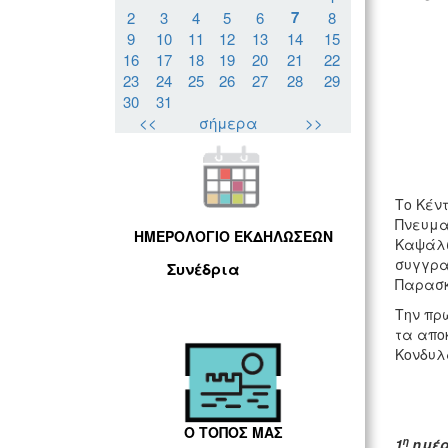
7
2
3
4
5
6
8
9
10
11
12
13
14
15
16
17
18
19
20
21
22
23
24
25
26
27
28
29
30
31
ΚΕΝΤ
<<
σήμερα
>>
Το Κέντ
Πνευματ
ΗΜΕΡΟΛΟΓΙΟ ΕΚΔΗΛΩΣΕΩΝ
Καψάλων
συγγρα
Συνέδρια
Παρασκ
Την πρ
τα απο
Κονδυλ
Ο ΤΟΠΟΣ ΜΑΣ
η
1
ημέρ