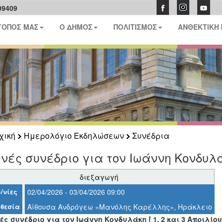
09409
ΤΟΠΟΣ ΜΑΣ
Ο ΔΗΜΟΣ
ΠΟΛΙΤΙΣΜΟΣ
ΑΝΘΕΚΤΙΚΗ
χική
Ημερολόγιο Εκδηλώσεων
Συνέδρια
νές συνέδριο για τον Ιωάννη Κονδυλ
διεξαγωγή
/νίες
02/04/2026 - 03/04/2026 09:00
θεσία
Αίθουσα Ανδρόγεω «Μανόλης Καρέλλης», Ηράκλειο
ές συνέδριο για τον Ιωάννη Κονδυλάκη [ 1, 2 και 3 Απριλίου 