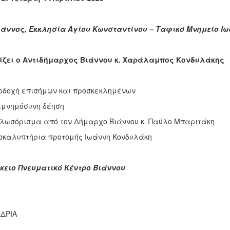
άννος, Εκκλησία Αγίου Κωνσταντίνου – Ταφικό Μνημείο Ι
ίζει ο Αντιδήμαρχος Βιάννου κ. Χαράλαμπος Κονδυλάκης
ποδοχή επισήμων και προσκεκλημένων
πιμνημόσυνη δέηση
αλωσόρισμα από τον Δήμαρχο Βιάννου κ. Παύλο Μπαριτάκη
ποκαλυπτήρια προτομής Ιωάννη Κονδυλάκη
ειο Πνευματικό Κέντρο Βιάννου
ΕΔΡΙΑ