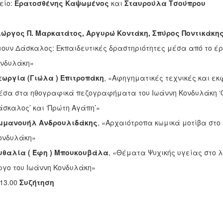
είο:
Ερατοσθένης Καψωμένος
και
Σταυρούλα Τσούπρου
ώργος Π. Μαρκατάτος, Αργυρώ Κοντάκη, Σπύρος Ποντικάκη
Δάσκαλος: Εκπαιδευτικές δραστηριότητες μέσα από το έρ
υλάκη»
εωργία (Γιώλα ) Επιτροπάκη
, «Αφηγηματικές τεχνικές και ε
τα ηθογραφικά πεζογραφήματα του Ιωάννη Κονδυλάκη ‘Ό
λος’ και ‘Πρώτη Αγάπη’»
μμανουήλ Ανδρουλιδάκης
, «Αρχαιότροπα κωμικά μοτίβα στο έ
υλάκη»
υθαλία ( Έφη ) Μπουκουβάλα
, «Θέματα Ψυχικής υγείας στο 
του Ιωάννη Κονδυλάκη»
 13.00
Συζήτηση