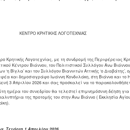
ΡΟ ΚΡΗΤΙΚΗΣ ΛΟΓΟΤΕΧΝΙΑΣ
ρο Κρητικής Λογοτεχνίας, με τη συνδρομή της Περιφέρειας Κρή
ικού Κέντρου Βιάννου, του Πολιτιστικού Συλλόγου Άνω Βιάννου
 ‘η Βίγλα’ και του Συλλόγου Βιαννιτών Αττικής ‘ο Διαβάτης’, 
φέα και δημοσιογράφο Ιωάννη Κονδυλάκη, στη Βιάννο και το Ηρ
ευή 3 Απριλίου 2026 και σας προσκαλεί να το παρακολουθήσετ
ώτη ημέρα του συνεδρίου θα τελεστεί επιμνημόσυνη δέηση για
καλυπτήρια της προτομής του στην Άνω Βιάννο ( Εκκλησία Αγίο
άκη).
α. Τετάρτη 1 Απριλίου 2026