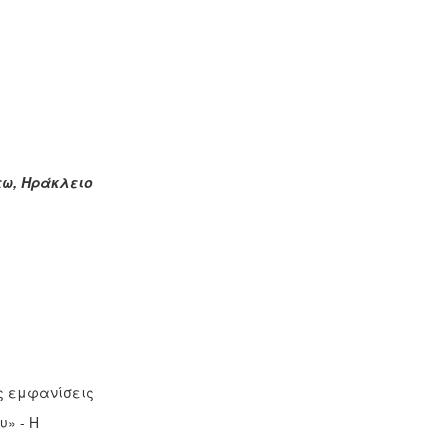
ράκλειο
ς εμφανίσεις
» - Η