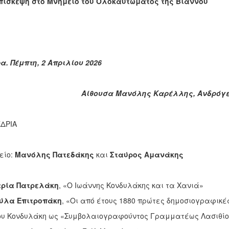
πίσκεψη
στο Μνημείο του Ολοκαυτώματος της Βιάννου
α. Πέμπτη, 2 Απριλίου 2026
ουσα Μανόλης Καρέλλης, Ανδρόγεω, Η
ΕΔΡΙΑ
είο:
Μανόλης Πατεδάκης
και
Σταύρος Αμανάκης
ρία Πατρελάκη
, «Ο Ιωάννης Κονδυλάκης και τα Χανιά»
ύλα Επιτροπάκη
, «Οι από έτους 1880 πρώτες δημοσιογραφικέ
νδυλάκη ως «Συμβολαιογραφούντος Γραμματέως Λασιθίου