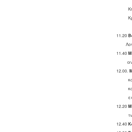
Κήρυξη
Κρήτη
11.20
Β
Λογο
11.40
Μ
ανέφι
12.00.
Μ
και οι
καταγρ
εφημε
12.20
Μ
των επ
12.40
Κ