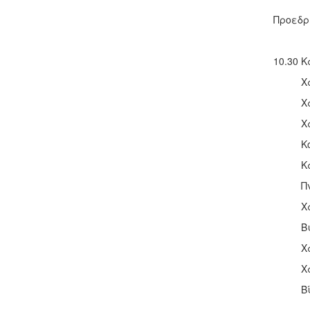
Προεδρ
10.30 
Χαιρετ
Χαιρε
Χαιρετ
Κονδυλ
Καλωσό
Πνευμ
Χαιρετ
Βιανν
Χαιρετ
Χαιρετ
Βίγ