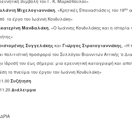
τική συμβολή του Γ. Κ. Μαρκόπουλου»
ου
αλάντη Μιχελογιαννάκη
, «Κρητικές Επαναστάσεις του 19
α
ο έργο του Ιωάννη Κονδυλάκη»
ικατερίνη Μανδαλάκη
, «Ο Ιωάννης Κονδυλάκης και η ιστορία
της»
ριστομένης Συγγελάκης
και
Γιώργος Στρατογιαννάκης
, «Η
λιτιστική προσφορά του Συλλόγου Βιαννιτών Αττικής ‘ο Δια
ρυσή του έως σήμερα: μια ερευνητική καταγραφή και αποτ
ο πνεύμα του έργου του Ιωάννη Κονδυλάκη»
 11.00
Συζήτηση
 11.20
Διάλειμμα
ΕΔΡΙΑ