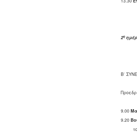
13.30
Ε
η
2
ημέρ
Αίθ
Β΄ ΣΥΝ
Προεδρ
9.00
Μα
9.20
Βο
του Κο