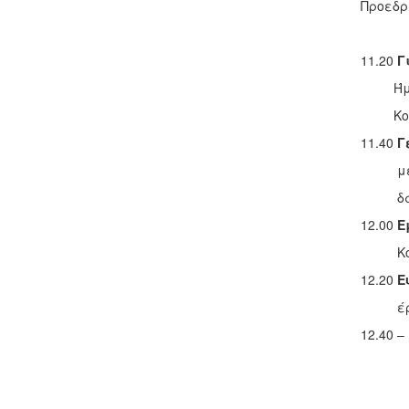
Προεδρ
11.20
Γι
Ήμουν 
Κονδ
11.40
Γ
μέσα σ
δάσκα
12.00
Ε
Κονδ
12.20
Ε
έργο 
12.40 –