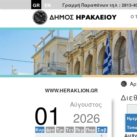
GR
EN
Γραμμή Παραπόνων τηλ : 2813-4
Ο 
Αρ
WWW.HERAKLION.GR
Διεθ
01
Αύγουστος
2026
Ημερ
Τοπο
Κυρ
Δευ
Τρι
Τετ
Πεμ
Παρ
Σαβ
Διεθν
1