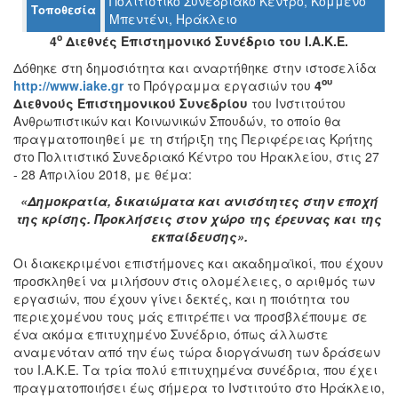
Πολιτιστικό Συνεδριακό Κέντρο, Κομμένο
Τοποθεσία
Μπεντένι, Ηράκλειο
Ο
ο
4
Διεθνές Επιστημονικό Συνέδριο του Ι.Α.Κ.Ε.
ΤΟΠΟΣ
ΜΑΣ
Δόθηκε στη δημοσιότητα και αναρτήθηκε στην ιστοσελίδα
ου
http://www.iake.gr
το Πρόγραμμα εργασιών του
4
Ο
Διεθνούς Επιστημονικού Συνεδρίου
του Ινστιτούτου
ΔΗΜΟΣ
Ανθρωπιστικών και Κοινωνικών Σπουδών, το οποίο θα
πραγματοποιηθεί με τη στήριξη της Περιφέρειας Κρήτης
ΠΟΛΙΤΙΣΜΟΣ
στο Πολιτιστικό Συνεδριακό Κέντρο του Ηρακλείου, στις 27
- 28 Απριλίου 2018, με θέμα:
ΑΝΘΕΚΤΙΚΗ
«Δημοκρατία, δικαιώματα και ανισότητες στην εποχή
ΠΟΛΗ
της κρίσης. Προκλήσεις στον χώρο της έρευνας και της
εκπαίδευσης».
Οι διακεκριμένοι επιστήμονες και ακαδημαϊκοί, που έχουν
προσκληθεί να μιλήσουν στις ολομέλειες, ο αριθμός των
εργασιών, που έχουν γίνει δεκτές, και η ποιότητα του
περιεχομένου τους μάς επιτρέπει να προσβλέπουμε σε
ένα ακόμα επιτυχημένο Συνέδριο, όπως άλλωστε
αναμενόταν από την έως τώρα διοργάνωση των δράσεων
του Ι.Α.Κ.Ε. Τα τρία πολύ επιτυχημένα συνέδρια, που έχει
πραγματοποιήσει έως σήμερα το Ινστιτούτο στο Ηράκλειο,