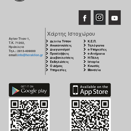
Χάρτης Ιστοχώρου
Αγίου Τίτου 1,
Δελτία Τύπου
Κ.Ε.Π.
Τ.Κ. 71202,
Ανακοινώσεις
Τηλέφωνα
Ηράκλειο
Διαγωνισμοί
e-Υπηρεσίες
Τηλ.: 2813-409000
Προσλήψεις
e-Αιτήματα
email:
info@heraklion.gr
Διαβουλεύσεις
Η Πόλη
Εκδηλώσεις
Ιστορία
Ο Δήμος
Κνωσός
Υπηρεσίες
Μουσεία