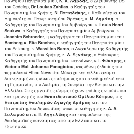
Πάντειου Πανεπιστημίου,
Κ. Α. Λάβδας
, ο Διευθυντής DSI
του Cedefop,
Dr Loukas Zahilas
, ο Καθηγητής του
Πανεπιστημίου Κρήτης,
Ν. Παπαδάκης
, η Καθηγήτρια του
Δημοκρίτειου Πανεπιστημίου Θράκης, κ.
Μ. Δημάση
, ο
Καθηγητής του Πανεπιστημίου Αμβούργου, κ.
Louis Henri
Seukwa
, ο Καθηγητής του Πανεπιστημίου Αμβούργου, κ.
Joachim Schroeder
, η καθηγήτρια του Πανεπιστημίου του
Bamberg κ. Rita Braches
, ο καθηγητής του Πανεπιστημίου
του Salzburg, κ.
Wassilios Baros
, ο Αναπληρωτής Καθηγητής
του Πανεπιστημίου Κρήτης, κ.
Δ. Ξενάκης
, ο Επίκουρος
Καθηγητής του Πανεπιστημίου Ιωαννίνων, κ.
Ι. Φύκαρης
, η
Victoria Mali Johanna Panagiotou
, υπεύθυνη έκδοσης του
περιοδικού Ethno News στο Μόναχο και άλλοι ακόμα
διακεκριμένοι ειδικοί επιστήμονες και ακαδημαϊκοί από
τη Γερμανία, την Αυστρία, τη Σουηδία, την Κύπρο και την
Ελλάδα. Στις εργασίες συμμετέχουν επίσης εκπρόσωποι
και ερευνητές του
Εκπαιδευτικού Ομίλου Κύπρου
, της
Εταιρείας Επιστημών Αγωγής Δράμας
και του
Πανεπιστημίου Λευκωσίας, όπως οι καθηγητές κ.
Α. Α.
Σολωμού
και κ.
Π. Αγγελίδης
και εκπρόσωποι της
Ακαδημαϊκής κοινότητας από την Ελλάδα και το
εξωτερικό.