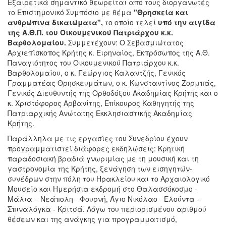
Εξαιρετικά σημαντικό θεωρείται από τους διοργανωτές
το Επιστημονικό Συμπόσιο με θέμα
"Θρησκεία και
ανθρώπινα δικαιώματα",
το οποίο τελεί
υπό την αιγίδα
της Α.Θ.Π. του Οικουμενικού Πατριάρχου κ.κ.
Βαρθολομαίου.
Συμμετέχουν:
Ο Σεβασμιώτατος
Αρχιεπίσκοπος Κρήτης κ. Ειρηναίος, Εκπρόσωπος της Α.Θ.
Παναγιότητος του Οικουμενικού Πατριάρχου κ.κ.
Βαρθολομαίου, ο κ. Γεώργιος Καλαντζής, Γενικός
Γραμματέας Θρησκευμάτων, ο κ. Κωνσταντίνος Ζορμπάς,
Γενικός Διευθυντής της Ορθοδόξου Ακαδημίας Κρήτης και ο
κ. Χριστόφορος Αρβανίτης, Επίκουρος Καθηγητής της
Πατριαρχικής Ανώτατης Εκκλησιαστικής Ακαδημίας
Κρήτης.
Παράλληλα με τις εργασίες του Συνεδρίου έχουν
προγραμματιστεί διάφορες εκδηλώσεις: Κρητική
παραδοσιακή βραδιά γνωριμίας με τη μουσική και τη
γαστρονομία της Κρήτης, ξενάγηση των εισηγητών-
συνέδρων στην πόλη του Ηρακλείου και το Αρχαιολογικό
Μουσείο
και Ημερήσια εκδρομή στο Θαλασσόκοσμο -
Μάλια – Νεάπολη - Φουρνή, Άγιο Νικόλαο - Ελούντα -
Σπιναλόγκα - Κριτσά. Λόγω του περιορισμένου αριθμού
θέσεων και της ανάγκης για προγραμματισμό,