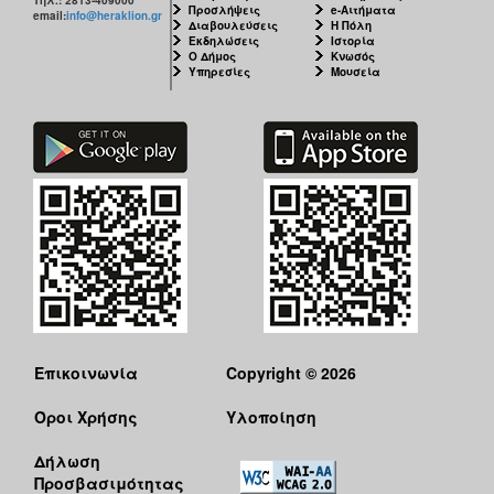
Προσλήψεις
e-Αιτήματα
email:
info@heraklion.gr
Διαβουλεύσεις
Η Πόλη
Εκδηλώσεις
Ιστορία
Ο Δήμος
Κνωσός
Υπηρεσίες
Μουσεία
Επικοινωνία
Copyright © 2026
Όροι Χρήσης
Υλοποίηση
Δήλωση
Προσβασιμότητας