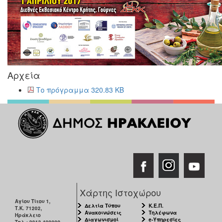
Αρχεία
Το πρόγραμμα 320.83 KB
Χάρτης Ιστοχώρου
Αγίου Τίτου 1,
Δελτία Τύπου
Κ.Ε.Π.
Τ.Κ. 71202,
Ανακοινώσεις
Τηλέφωνα
Ηράκλειο
Διαγωνισμοί
e-Υπηρεσίες
Τηλ.: 2813-409000