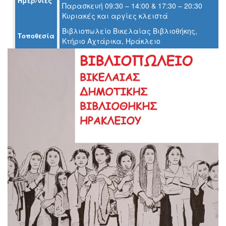
Ημερ/νίες
Παρασκευή 09:30 – 14:00 & 17:30 – 20:30
Ο
Κυριακές και αργίες κλειστά
ΤΟΠΟΣ
ΜΑΣ
Βιβλιοπωλείο Βικελαίας Βιβλιοθήκης,
Τοποθεσία
Κτήριο Αχτάρικα, Ηράκλειο
Ο
ΔΗΜΟΣ
ΠΟΛΙΤΙΣΜΟΣ
ΑΝΘΕΚΤΙΚΗ
ΠΟΛΗ