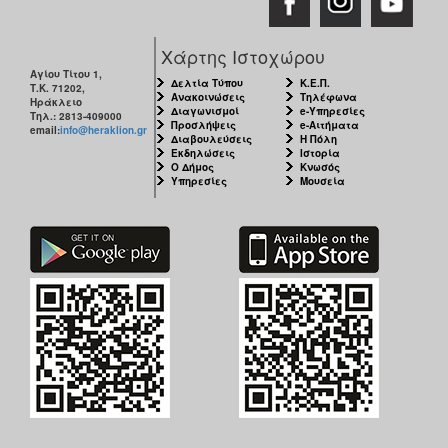
Χάρτης Ιστοχώρου
Αγίου Τίτου 1,
Δελτία Τύπου
Κ.Ε.Π.
Τ.Κ. 71202,
Ανακοινώσεις
Τηλέφωνα
Ηράκλειο
Διαγωνισμοί
e-Υπηρεσίες
Τηλ.: 2813-409000
Προσλήψεις
e-Αιτήματα
email:
info@heraklion.gr
Διαβουλεύσεις
Η Πόλη
Εκδηλώσεις
Ιστορία
Ο Δήμος
Κνωσός
Υπηρεσίες
Μουσεία