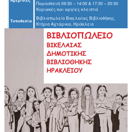
Ημερ/νίες
Παρασκευή 09:30 – 14:00 & 17:30 – 20:30
Ο
Κυριακές και αργίες κλειστά
ΤΟΠΟΣ
ΜΑΣ
Βιβλιοπωλείο Βικελαίας Βιβλιοθήκης,
Τοποθεσία
Κτήριο Αχτάρικα, Ηράκλειο
Ο
ΔΗΜΟΣ
ΠΟΛΙΤΙΣΜΟΣ
ΑΝΘΕΚΤΙΚΗ
ΠΟΛΗ