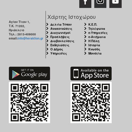
Χάρτης Ιστοχώρου
Αγίου Τίτου 1,
Δελτία Τύπου
Κ.Ε.Π.
Τ.Κ. 71202,
Ανακοινώσεις
Τηλέφωνα
Ηράκλειο
Διαγωνισμοί
e-Υπηρεσίες
Τηλ.: 2813-409000
Προσλήψεις
e-Αιτήματα
email:
info@heraklion.gr
Διαβουλεύσεις
Η Πόλη
Εκδηλώσεις
Ιστορία
Ο Δήμος
Κνωσός
Υπηρεσίες
Μουσεία