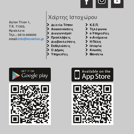
Χάρτης Ιστοχώρου
Αγίου Τίτου 1,
Δελτία Τύπου
Κ.Ε.Π.
Τ.Κ. 71202,
Ανακοινώσεις
Τηλέφωνα
Ηράκλειο
Διαγωνισμοί
e-Υπηρεσίες
Τηλ.: 2813-409000
Προσλήψεις
e-Αιτήματα
email:
info@heraklion.gr
Διαβουλεύσεις
Η Πόλη
Εκδηλώσεις
Ιστορία
Ο Δήμος
Κνωσός
Υπηρεσίες
Μουσεία