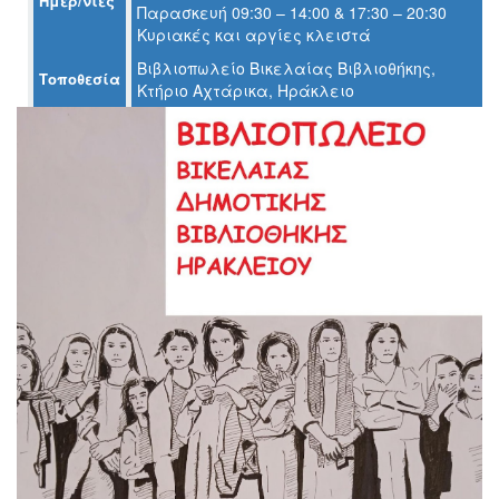
Ημερ/νίες
Παρασκευή 09:30 – 14:00 & 17:30 – 20:30
Ο
Κυριακές και αργίες κλειστά
ΤΟΠΟΣ
ΜΑΣ
Βιβλιοπωλείο Βικελαίας Βιβλιοθήκης,
Τοποθεσία
Κτήριο Αχτάρικα, Ηράκλειο
Ο
ΔΗΜΟΣ
ΠΟΛΙΤΙΣΜΟΣ
ΑΝΘΕΚΤΙΚΗ
ΠΟΛΗ