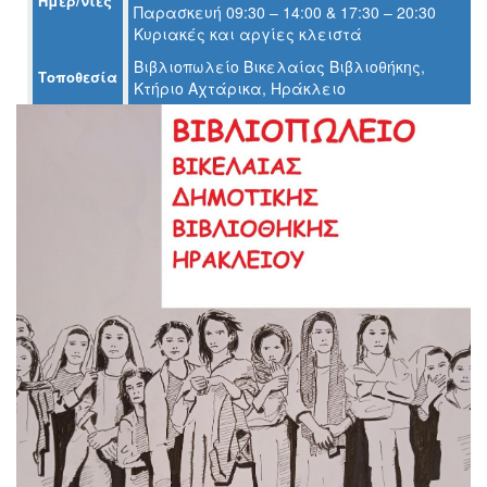
Ημερ/νίες
Παρασκευή 09:30 – 14:00 & 17:30 – 20:30
Κυριακές και αργίες κλειστά
Ο
ΤΟΠΟΣ
Βιβλιοπωλείο Βικελαίας Βιβλιοθήκης,
ΜΑΣ
Τοποθεσία
Κτήριο Αχτάρικα, Ηράκλειο
Ο
ΔΗΜΟΣ
ΠΟΛΙΤΙΣΜΟΣ
ΑΝΘΕΚΤΙΚΗ
ΠΟΛΗ