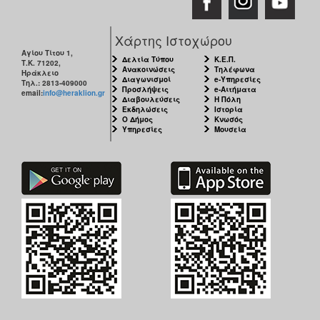
Χάρτης Ιστοχώρου
Αγίου Τίτου 1,
Δελτία Τύπου
Κ.Ε.Π.
Τ.Κ. 71202,
Ανακοινώσεις
Τηλέφωνα
Ηράκλειο
Διαγωνισμοί
e-Υπηρεσίες
Τηλ.: 2813-409000
Προσλήψεις
e-Αιτήματα
email:
info@heraklion.gr
Διαβουλεύσεις
Η Πόλη
Εκδηλώσεις
Ιστορία
Ο Δήμος
Κνωσός
Υπηρεσίες
Μουσεία