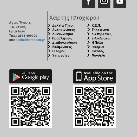
Χάρτης Ιστοχώρου
Αγίου Τίτου 1,
Δελτία Τύπου
Κ.Ε.Π.
Τ.Κ. 71202,
Ανακοινώσεις
Τηλέφωνα
Ηράκλειο
Διαγωνισμοί
e-Υπηρεσίες
Τηλ.: 2813-409000
Προσλήψεις
e-Αιτήματα
email:
info@heraklion.gr
Διαβουλεύσεις
Η Πόλη
Εκδηλώσεις
Ιστορία
Ο Δήμος
Κνωσός
Υπηρεσίες
Μουσεία