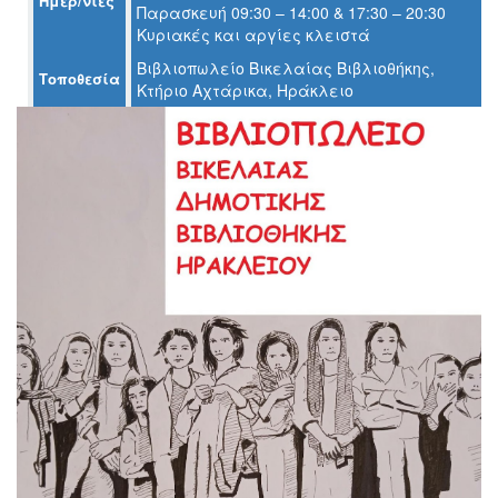
Ημερ/νίες
Παρασκευή 09:30 – 14:00 & 17:30 – 20:30
Ο
Κυριακές και αργίες κλειστά
ΤΟΠΟΣ
ΜΑΣ
Βιβλιοπωλείο Βικελαίας Βιβλιοθήκης,
Τοποθεσία
Κτήριο Αχτάρικα, Ηράκλειο
Ο
ΔΗΜΟΣ
ΠΟΛΙΤΙΣΜΟΣ
ΑΝΘΕΚΤΙΚΗ
ΠΟΛΗ