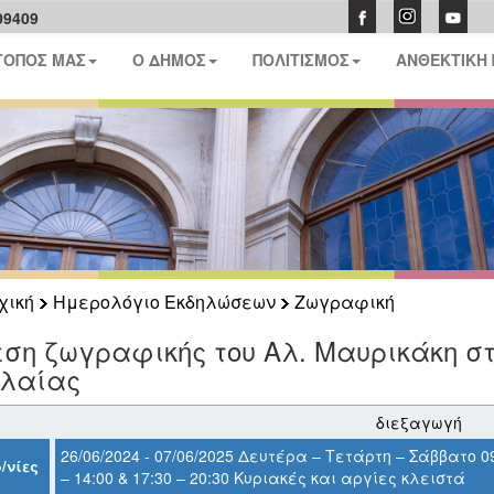
09409
ΤΟΠΟΣ ΜΑΣ
Ο ΔΗΜΟΣ
ΠΟΛΙΤΙΣΜΟΣ
ΑΝΘΕΚΤΙΚΗ
χική
Ημερολόγιο Εκδηλώσεων
Ζωγραφική
ση ζωγραφικής του Αλ. Μαυρικάκη στ
ελαίας
διεξαγωγή
26/06/2024 - 07/06/2025 Δευτέρα – Τετάρτη – Σάββατο 0
/νίες
– 14:00 & 17:30 – 20:30 Κυριακές και αργίες κλειστά