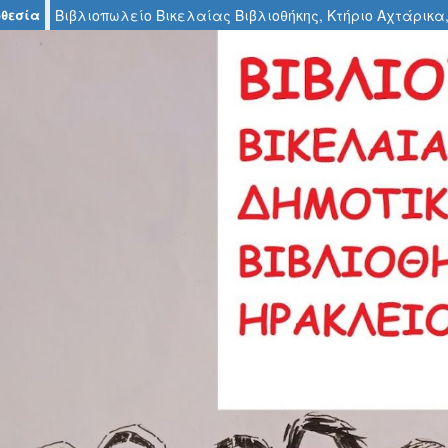
θεσία
Βιβλιοπωλείο Βικελαίας Βιβλιοθήκης, Κτήριο Αχτάρικα