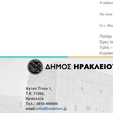
Η έκθεσ
Θα είνα
Ο κ. Μαυ
Πατάρι 
Ώρες λε
Τρίτη –
Κυριακέ
Αγίου Τίτου 1,
Τ.Κ. 71202,
Ηράκλειο
Τηλ.: 2813-409000
email:
info@heraklion.gr