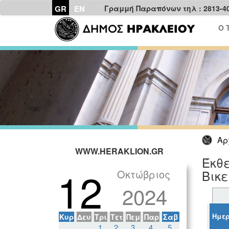
GR
EN
Γραμμή Παραπόνων τηλ : 2813-4
Ο 
Αρ
WWW.HERAKLION.GR
Έκθε
12
Οκτώβριος
Βικ
2024
Ημερ
Κυρ
Δευ
Τρι
Τετ
Πεμ
Παρ
Σαβ
1
2
3
4
5