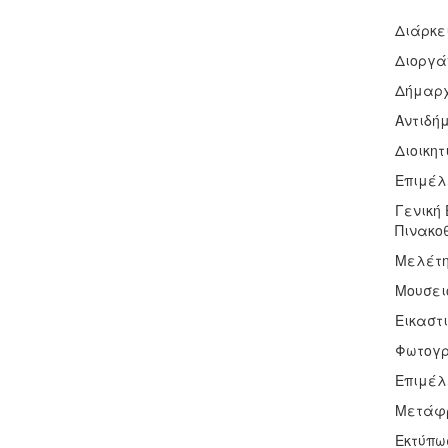
Διάρκει
Διοργά
Δήμαρχ
Αντιδή
Διοικητ
Επιμέλ
Γενική
Πινακο
Μελέτη
Μουσει
Εικαστι
Φωτογρ
Επιμέλ
Μετάφρ
Εκτύπω