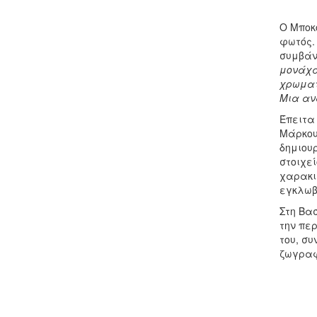
Ο Μποκ
φωτός. 
συμβάν 
μονάχα 
χρωματι
Μια αν
Έπειτα 
Μάρκου
δημιουρ
στοιχε
χαρακι
εγκλωβί
Στη Βασ
την πε
του, σ
ζωγραφ