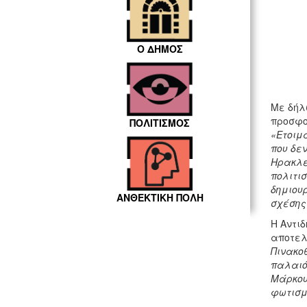
Ο ΔΗΜΟΣ
Με δήλ
προσφο
ΠΟΛΙΤΙΣΜΟΣ
«Ετοιμ
που δεν
Ηρακλε
πολιτισ
δημιου
ΑΝΘΕΚΤΙΚΗ ΠΟΛΗ
σχέσης 
Η Αντι
αποτελ
Πινακο
παλαιό
Μάρκου
φωτισμ