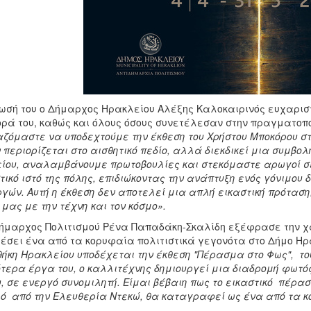
ωσή του ο Δήμαρχος Ηρακλείου Αλέξης Καλοκαιρινός ευχαριστ
ρά του, καθώς και όλους όσους συνετέλεσαν στην πραγματοποί
αζόμαστε να υποδεχτούμε την έκθεση του Χρήστου Μποκόρου στ
 περιορίζεται στο αισθητικό πεδίο, αλλά διεκδικεί μια συμβο
ίου, αναλαμβάνουμε πρωτοβουλίες και στεκόμαστε αρωγοί σ
τικό ιστό της πόλης, επιδιώκοντας την ανάπτυξη ενός γόνιμου 
ργών. Αυτή η έκθεση δεν αποτελεί μια απλή εικαστική πρότασ
μας με την τέχνη και τον κόσμο».
δήμαρχος Πολιτισμού Ρένα Παπαδάκη-Σκαλίδη εξέφρασε την χαρ
έσει ένα από τα κορυφαία πολιτιστικά γεγονότα στο Δήμο Ηρα
θήκη Ηρακλείου υποδέχεται την έκθεση "Πέρασμα στο Φως", το
τερα έργα του, ο καλλιτέχνης δημιουργεί μια διαδρομή φωτό
, σε ενεργό συνομιλητή. Είμαι βέβαιη πως το εικαστικό πέρα
ό από την Ελευθερία Ντεκώ, θα καταγραφεί ως ένα από τα κο