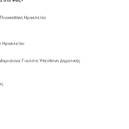
α στο Φως»
 Πινακοθήκη Ηρακλείου
υ Ηρακλείου
Μαριάννα Γιαλύτη Υπεύθυνη Δημοτικής
ας