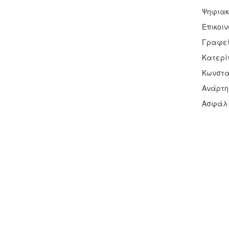
Ψηφιακ
Επικοι
Γραφεί
Κατερί
Κωνστα
Ανάρτησ
Ασφάλισ