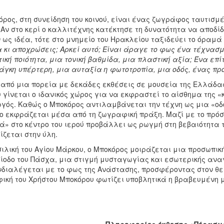
όρος, στη συνείδηση του κοινού, είναι ένας ζωγράφος ταυτισμ
Αν στο κερί ο καλλιτέχνης κατέκτησε τη δυνατότητα να αποδίδ
ως ιδέα, τότε στο μνημείο του Ηρακλείου ταξιδεύει το όραμά 
κι αποχρώσεις; Αρκεί αυτό; Είναι άραγε το φως ένα τέχνασμα
κή ποιότητα, μια τονική βαθμίδα, μια πλαστική αξία; Ένα επίτ
άγκη υπέρτερη, μια αυταξία η φωτοτροπία, μια οδός, ένας π
από μια πορεία με δεκάδες εκθέσεις σε μουσεία της Ελλάδας 
 γίνεται ο ιδανικός χώρος για να εκφραστεί το αίσθημα της «
γός. Καθώς ο Μποκόρος αντιλαμβάνεται την τέχνη ως μια «οδό
ίο εκφράζεται μέσα από τη ζωγραφική πράξη. Μαζί με το πρόσφ
ά» στο κέντρο του ιερού προβάλλει ως ρωγμή στη βεβαιότητα τ
ζεται στην ύλη.
ιλική του Αγίου Μάρκου, ο Μποκόρος μοιράζεται μια προσωπικ
ρίοδο του Πάσχα, μια στιγμή μυσταγωγίας και εσωτερικής αν
υνδιαλέγεται με το φως της Ανάστασης, προσφέροντας στον θε
ική του Χρήστου Μποκόρου φωτίζει υποβλητικά η βραβευμένη 