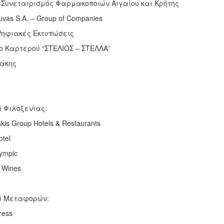
-Συνεταιρισμός Φαρμακοποιών Αιγαίου και Κρήτης
uvas S.A. – Group of Companies
Ψηφιακές Εκτυπώσεις
ο Καρτερού “ΣΤΕΛΙΟΣ – ΣΤΕΛΛΑ”
άκης
ί Φιλοξενίας:
kis Group Hotels & Restaurants
otel
lympic
s Wines
ί Μεταφορών:
ress