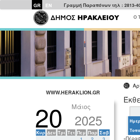
GR
EN
Γραμμή Παραπόνων τηλ : 2813-4
Ο 
Αρ
WWW.HERAKLION.GR
Έκθε
20
Μάιος
2025
Ημερ
Τοπο
Κυρ
Δευ
Τρι
Τετ
Πεμ
Παρ
Σαβ
«Πέρασ
1
2
3