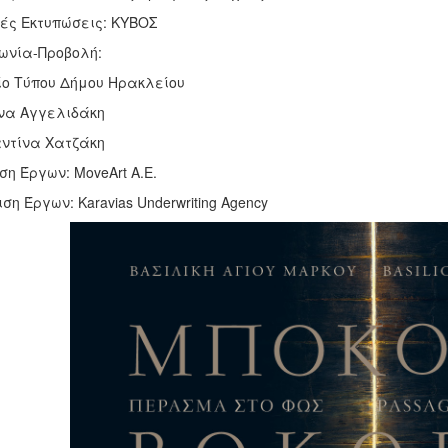
ές Εκτυπώσεις: ΚΥΒΟΣ
νωνία-Προβολή:
ο Τύπου Δήμου Ηρακλείου
να Αγγελιδάκη
ντίνα Χατζάκη
η Έργων: MoveArt A.E.
η Έργων: Karavias Underwriting Agency