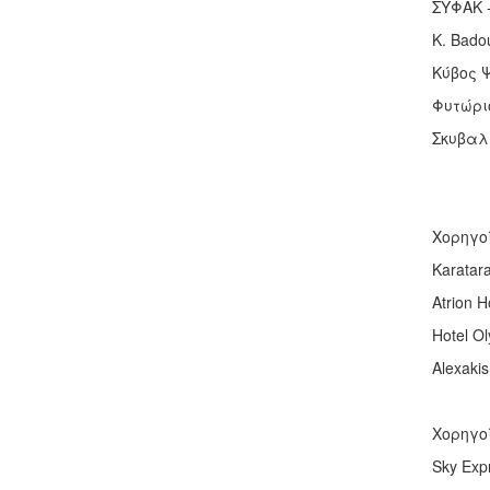
ΣΥΦΑΚ 
K. Bado
Κύβος 
Φυτώρι
Σκυβαλ
Χορηγο
Karatara
Atrion H
Hotel O
Alexaki
Χορηγο
Sky Exp