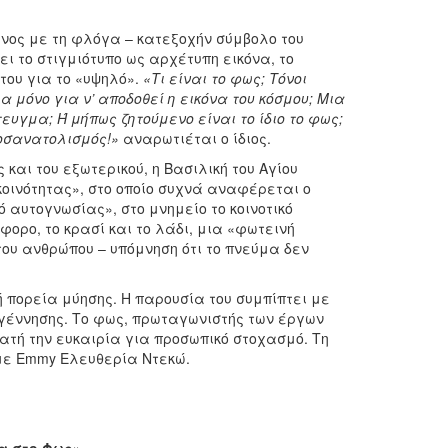
ένος με τη φλόγα – κατεξοχήν σύμβολο του
ει το στιγμιότυπο ως αρχέτυπη εικόνα, το
του για το «υψηλό».
«Τι είναι το φως; Τόνοι
 μόνο για ν’ αποδοθεί η εικόνα του κόσμου; Μια
ευγμα; Ή μήπως ζητούμενο είναι το ίδιο το φως;
ροσανατολισμός!»
αναρωτιέται ο ίδιος.
και του εξωτερικού, η Βασιλική του Αγίου
κοινότητας», στο οποίο συχνά αναφέρεται ο
 αυτογνωσίας», στο μνημείο το κοινοτικό
ορο, το κρασί και το λάδι, μια «φωτεινή
ου ανθρώπου – υπόμνηση ότι το πνεύμα δεν
ή πορεία μύησης. Η παρουσία του συμπίπτει με
αγέννησης. Το φως, πρωταγωνιστής των έργων
ατή την ευκαιρία για προσωπικό στοχασμό. Τη
με Emmy Ελευθερία Ντεκώ.