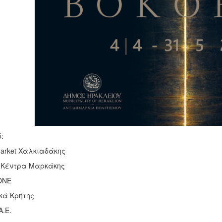
ί:
Market Χαλκιαδάκης
 Κέντρα Μαρκάκης
ONE
κά Κρήτης
.Ε.