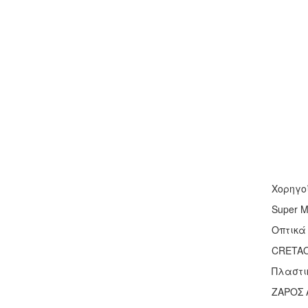
Χορηγο
Super 
Οπτικά
CRETA
Πλαστι
ΖΑΡΟΣ Α