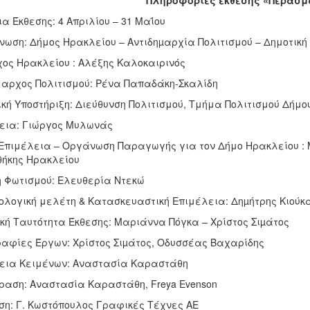
Πληροφορίες έκθεσης «Πέρασμ
α Έκθεσης: 4 Απριλίου – 31 Μαΐου
νωση: Δήμος Ηρακλείου – Αντιδηµαρχία Πολιτισμού – Δημοτική
ος Ηρακλείου :
Αλέξης Καλοκαιρινός
μαρχος Πολιτισμού: Ρένα Παπαδάκη-Σκαλίδη
ική Υποστήριξη:
Διεύθυνση Πολιτισμού, Τμήμα Πολιτισμού Δήμο
εια:
Γιώργος Μυλωνάς
 Επιμέλεια – Οργάνωση Παραγωγής για τον Δήμο Ηρακλείου : 
θήκης Ηρακλείου
 Φωτισμού: Ελευθερία Ντεκώ
ολογική μελέτη & Κατασκευαστική Επιμέλεια:
Δηµήτρης Κιούκ
κή Ταυτότητα Έκθεσης:
Μαριάννα Πόγκα – Xρίστος Σιµάτος
αφίες Έργων: Χρίστος Σιµάτος, Οδυσσέας Βαχαρίδης
εια Κειμένων: Αναστασία Καραστάθη
αση: Αναστασία Καραστάθη, Freya Evenson
ση: Γ. Κωστόπουλος Γραφικές Τέχνες ΑΕ