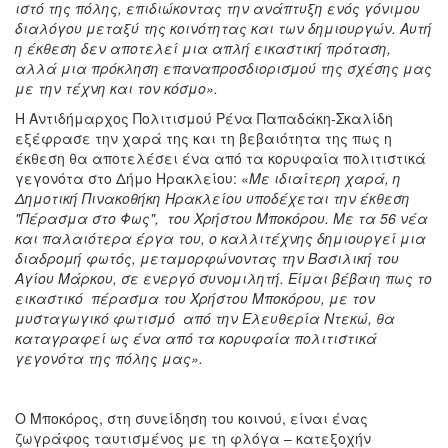
ιστό της πόλης, επιδιώκοντας την ανάπτυξη ενός γόνιμου
διαλόγου μεταξύ της κοινότητας και των δημιουργών. Αυτή
η έκθεση δεν αποτελεί μια απλή εικαστική πρόταση,
αλλά μια πρόκληση επαναπροσδιορισμού της σχέσης μας
με την τέχνη και τον κόσμο».
Η Αντιδήμαρχος Πολιτισμού Ρένα Παπαδάκη-Σκαλίδη
εξέφρασε την χαρά της και τη βεβαιότητα της πως η
έκθεση θα αποτελέσει ένα από τα κορυφαία πολιτιστικά
γεγονότα στο Δήμο Ηρακλείου: «
Με ιδιαίτερη χαρά, η
Δημοτική Πινακοθήκη Ηρακλείου υποδέχεται την έκθεση
"Πέρασμα στο Φως", του Χρήστου Μποκόρου. Με τα 56 νέα
και παλαιότερα έργα του, ο καλλιτέχνης δημιουργεί μια
διαδρομή φωτός, μεταμορφώνοντας την Βασιλική του
Αγίου Μάρκου, σε ενεργό συνομιλητή. Είμαι βέβαιη πως το
εικαστικό πέρασμα του Χρήστου Μποκόρου, με τον
μυσταγωγικό φωτισμό από την Ελευθερία Ντεκώ, θα
καταγραφεί ως ένα από τα κορυφαία πολιτιστικά
γεγονότα της πόλης μας».
Ο Μποκόρος, στη συνείδηση του κοινού, είναι ένας
ζωγράφος ταυτισμένος με τη φλόγα – κατεξοχήν