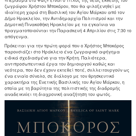
Ο
ζωγράφου Χρήστου Μποκόρου, που θα φιλοξενηθεί με
ΤΟΠΟΣ
ιδιαίτερη χαρά στη Βασιλική του Αγίου Μάρκου από τον
ΜΑΣ
Δήμο Ηρακλείου, την Αντιδημαρχία Πολιτισμού και την
Δημοτική Πινακοθήκη Ηρακλείου με τα εγκαίνια να
Ο
πραγματοποιούνται την Παρασκευή 4 Απριλίου στις 7:30 το
ΔΗΜΟΣ
απόγευμα.
Πρόκειται για την πρώτη φορά που ο Χρήστος Μποκόρος
ΠΟΛΙΤΙΣΜΟΣ
παρουσιάζει στο Ηράκλειο ένα ζωγραφικό αφήγημα
ειδικά σχεδιασμένο για την Κρήτη. Παλιότερα,
ΑΝΘΕΚΤΙΚΗ
αντιπροσωπευτικά έργα του δημιουργού καθώς και
ΠΟΛΗ
νεότερα, που δεν έχουν εκτεθεί ποτέ, συλλειτουργούν ως
ένα ενιαίο σύνολο, σε διάλογο με τον θρησκευτικό
χαρακτήρα της Ενετικής Βασιλικής του Αγίου Μάρκου, η
οποία με τη βαρύτητα της πολιτιστικής της διαδρομής
αναδεικνύει τη διαχρονική αναζήτηση του φωτός.