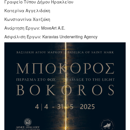
Γραφείο Τύπου Δήμου Ηρακλείου
Κατερίνα Αγγελιδάκη
Κωνσταντίνα Χατζάκη
Ανάρτηση Έργων: MoveArt A.E.
Ασφάλιση Έργων: Karavias Underwriting Agency