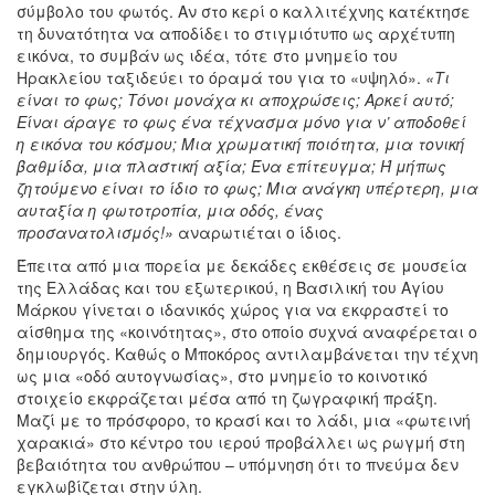
σύμβολο του φωτός. Αν στο κερί ο καλλιτέχνης κατέκτησε
τη δυνατότητα να αποδίδει το στιγμιότυπο ως αρχέτυπη
εικόνα, το συμβάν ως ιδέα, τότε στο μνημείο του
Ηρακλείου ταξιδεύει το όραμά του για το «υψηλό».
«Τι
είναι το φως; Τόνοι μονάχα κι αποχρώσεις; Αρκεί αυτό;
Είναι άραγε το φως ένα τέχνασμα μόνο για ν’ αποδοθεί
η εικόνα του κόσμου; Μια χρωματική ποιότητα, μια τονική
βαθμίδα, μια πλαστική αξία; Ένα επίτευγμα; Ή μήπως
ζητούμενο είναι το ίδιο το φως; Μια ανάγκη υπέρτερη, μια
αυταξία η φωτοτροπία, μια οδός, ένας
προσανατολισμός!»
αναρωτιέται ο ίδιος.
Έπειτα από μια πορεία με δεκάδες εκθέσεις σε μουσεία
της Ελλάδας και του εξωτερικού, η Βασιλική του Αγίου
Μάρκου γίνεται ο ιδανικός χώρος για να εκφραστεί το
αίσθημα της «κοινότητας», στο οποίο συχνά αναφέρεται ο
δημιουργός. Καθώς ο Μποκόρος αντιλαμβάνεται την τέχνη
ως μια «οδό αυτογνωσίας», στο μνημείο το κοινοτικό
στοιχείο εκφράζεται μέσα από τη ζωγραφική πράξη.
Μαζί με το πρόσφορο, το κρασί και το λάδι, μια «φωτεινή
χαρακιά» στο κέντρο του ιερού προβάλλει ως ρωγμή στη
βεβαιότητα του ανθρώπου – υπόμνηση ότι το πνεύμα δεν
εγκλωβίζεται στην ύλη.