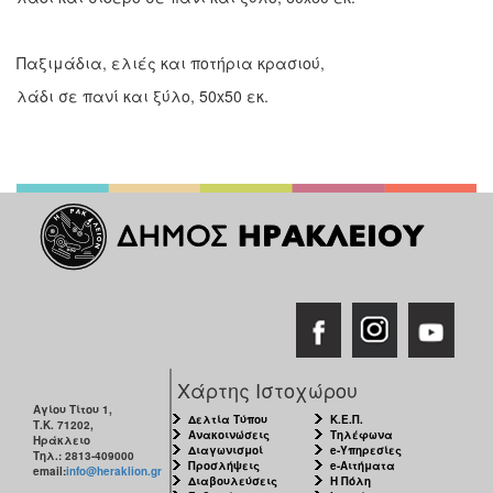
Παξιμάδια, ελιές και ποτήρια κρασιού,
λάδι σε πανί και ξύλο, 50x50 εκ.
Χάρτης Ιστοχώρου
Αγίου Τίτου 1,
Δελτία Τύπου
Κ.Ε.Π.
Τ.Κ. 71202,
Ανακοινώσεις
Τηλέφωνα
Ηράκλειο
Διαγωνισμοί
e-Υπηρεσίες
Τηλ.: 2813-409000
Προσλήψεις
e-Αιτήματα
email:
info@heraklion.gr
Διαβουλεύσεις
Η Πόλη