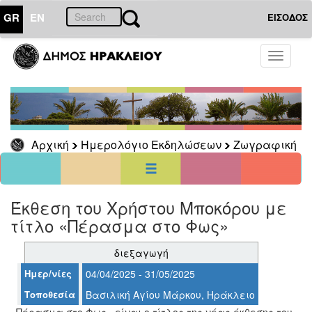
GR
EN
ΕΙΣΟΔΟΣ
11
Μάιος
Toggle
2025
navigati
Κυρ
Δευ
Τρι
Τετ
Πεμ
Παρ
Σαβ
1
2
3
4
5
6
7
8
9
10
Αρχική
Ημερολόγιο Εκδηλώσεων
Ζωγραφική
11
12
13
14
15
16
17
18
19
20
21
22
23
24
25
26
27
28
29
30
31
<<
σήμερα
>>
Έκθεση του Χρήστου Μποκόρου με
τίτλο «Πέρασμα στο Φως»
ΗΜΕΡΟΛΟΓΙΟ
ΕΚΔΗΛΩΣΕΩΝ
διεξαγωγή
Ζωγραφική
Ημερ/νίες
04/04/2025 - 31/05/2025
Τοποθεσία
Βασιλική Αγίου Μάρκου, Ηράκλειο
«Πέρασμα στο Φως» είναι ο τίτλος της νέας έκθεσης του