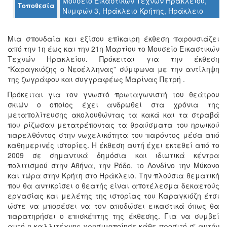
Μουσείο Εικαστικών Τεχνών Ηρακλείου,
Τοποθεσία
Νυμφών 3, Ηράκλειο Κρήτης, Ηράκλειο
Ο
ΤΟΠΟΣ
ΜΑΣ
Μια σπουδαία και εξίσου επίκαιρη έκθεση παρουσιάζει
από την 1η έως και την 21η Μαρτίου το Μουσείο Εικαστικών
Ο
Τεχνών Ηρακλείου. Πρόκειται για την έκθεση
ΔΗΜΟΣ
”Καραγκιόζης ο Νεοέλληνας” σύμφωνα με την αντίληψη
της ζωγράφου και συγγραφέως Μαρίνας Πετρή .
ΠΟΛΙΤΙΣΜΟΣ
Πρόκειται για τον γνωστό πρωταγωνιστή του θεάτρου
σκιών ο οποίος έχει ανδρωθεί στα χρόνια της
ΑΝΘΕΚΤΙΚΗ
μεταπολίτευσης ακολουθώντας τα κακά και τα στραβά
ΠΟΛΗ
που ρίζωσαν μετατρέποντας τα θραύσματα του ηρωικού
παρελθόντος στην νωχελικότητα του παρόντος μέσα από
καθημερινές ιστορίες. Η έκθεση αυτή έχει εκτεθεί από το
2009 σε σημαντικά δημόσια και ιδιωτικά κέντρα
πολιτισμού στην Αθήνα, την Ρόδο, το Λονδίνο την Μύκονο
και τώρα στην Κρήτη στο Ηράκλειο. Την πλούσια θεματική
που θα αντικρίσει ο θεατής είναι αποτέλεσμα δεκαετούς
εργασίας και μελέτης της ιστορίας του Καραγκιόζη έτσι
ώστε να μπορέσει να τον αποδώσει εικαστικά όπως θα
παρατηρήσει ο επισκέπτης της έκθεσης. Για να συμβεί
αυτό η καλλιτέχνης χρησιμοποίησε κάθε προσιτό σʼ αυτήν