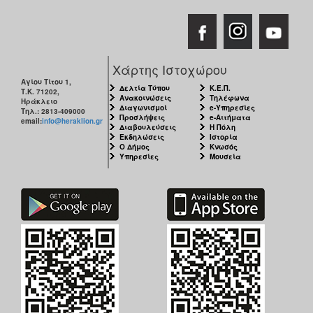
Χάρτης Ιστοχώρου
Αγίου Τίτου 1,
Δελτία Τύπου
Κ.Ε.Π.
Τ.Κ. 71202,
Ανακοινώσεις
Τηλέφωνα
Ηράκλειο
Διαγωνισμοί
e-Υπηρεσίες
Τηλ.: 2813-409000
Προσλήψεις
e-Αιτήματα
email:
info@heraklion.gr
Διαβουλεύσεις
Η Πόλη
Εκδηλώσεις
Ιστορία
Ο Δήμος
Κνωσός
Υπηρεσίες
Μουσεία