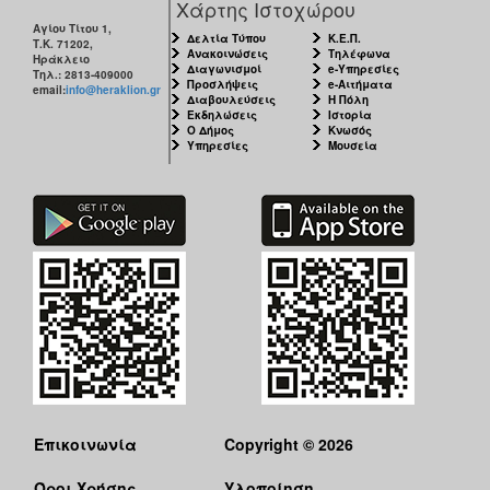
Χάρτης Ιστοχώρου
Αγίου Τίτου 1,
Δελτία Τύπου
Κ.Ε.Π.
Τ.Κ. 71202,
Ανακοινώσεις
Τηλέφωνα
Ηράκλειο
Διαγωνισμοί
e-Υπηρεσίες
Τηλ.: 2813-409000
Προσλήψεις
e-Αιτήματα
email:
info@heraklion.gr
Διαβουλεύσεις
Η Πόλη
Εκδηλώσεις
Ιστορία
Ο Δήμος
Κνωσός
Υπηρεσίες
Μουσεία
Επικοινωνία
Copyright © 2026
Όροι Χρήσης
Υλοποίηση