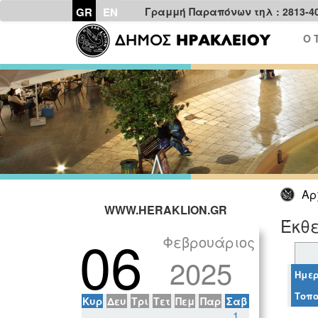
GR
EN
Γραμμή Παραπόνων τηλ : 2813-4
Ο 
Αρ
WWW.HERAKLION.GR
Έκθε
06
Φεβρουάριος
2025
Ημερ
Τοπο
Κυρ
Δευ
Τρι
Τετ
Πεμ
Παρ
Σαβ
1