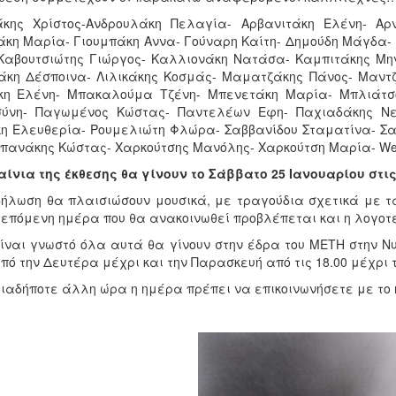
κης Χρίστος-Ανδρουλάκη Πελαγία- Αρβανιτάκη Ελένη- Αρνάκ
κη Μαρία- Γιουμπάκη Αννα- Γούναρη Καίτη- Δημούδη Μάγδα- 
Καβουτσιώτης Γιώργος- Καλλιονάκη Νατάσα- Καμπιτάκης Μην
άκη Δέσποινα- Λιλικάκης Κοσμάς- Μαματζάκης Πάνος- Μαντ
η Ελένη- Μπακαλούμα Τζένη- Μπενετάκη Μαρία- Μπλιάτσ
ύνη- Παγωμένος Κώστας- Παντελέων Εφη- Παχιαδάκης Νε
κη Ελευθερία- Ρουμελιώτη Φλώρα- Σαββανίδου Σταματίνα- Σα
Σπανάκης Κώστας- Χαρκούτσης Μανόλης- Χαρκούτση Μαρία- Weije
αίνια της έκθεσης θα γίνουν το Σάββατο 25 Ιανουαρίου στις
δήλωση θα πλαισιώσουν μουσικά, με τραγούδια σχετικά με τ
 επόμενη ημέρα που θα ανακοινωθεί προβλέπεται και η λογοτε
ίναι γνωστό όλα αυτά θα γίνουν στην έδρα του ΜΕΤΗ στην Νυ
ό την Δευτέρα μέχρι και την Παρασκευή από τις 18.00 μέχρι τι
ιαδήποτε άλλη ώρα η ημέρα πρέπει να επικοινωνήσετε με το ma