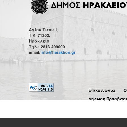
Αγίου Τίτου 1,
Τ.Κ. 71202,
Ηράκλειο
Τηλ.: 2813-409000
email:
info@heraklion.gr
Επικοινωνία
Ό
Δήλωση Προσβασ