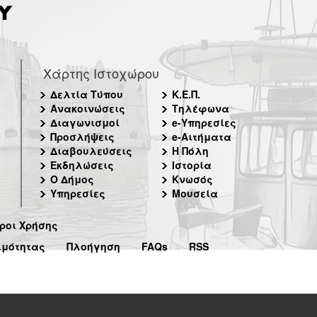
Χάρτης Ιστοχώρου
Δελτία Τύπου
Κ.Ε.Π.
Ανακοινώσεις
Τηλέφωνα
Διαγωνισμοί
e-Υπηρεσίες
Προσλήψεις
e-Αιτήματα
Διαβουλεύσεις
Η Πόλη
Εκδηλώσεις
Ιστορία
Ο Δήμος
Κνωσός
Υπηρεσίες
Μουσεία
ροι Χρήσης
ιμότητας
Πλοήγηση
FAQs
RSS