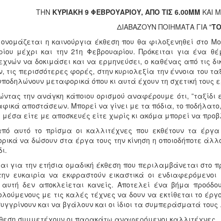
ΤΗΝ
ΚΥΡΙΑΚΗ 9 ΦΕΒΡΟΥΑΡΙΟΥ, ΑΠΟ ΤΙΣ 6.00ΜΜ
ΚΑΙ Μ
ΔΙΑΒΑΖΟΥΝ ΠΟΙΗΜΑΤΑ ΓΙΑ "
ΤΟ
, ονομάζεται η καινούργια έκθεση που θα φιλοξενηθεί στο Μ
ρίου μέχρι και την 21η Φεβρουαρίου. Πρόκειται για ένα 
εχνών να δοκιμάσει και να ερμηνεύσει, ο καθένας από τις δικ
ν, τις περισσότερες φορές, στην κυριολεξία την έννοια του τ
υποδηλώνουν μεταφορικά όπου κι αυτά έχουν τη σχετική τους 
ώντας την ανάγκη κάποιου ορισμού αναφέρουμε ότι, ”ταξίδι
ικά αποστάσεων. Μπορεί να γίνει με τα πόδια, το ποδήλατο, τ
 μέσα είτε με αποσκευές είτε χωρίς κι ακόμα μπορεί να προβ
πό αυτό το πρίσμα οι καλλιτέχνες που εκθέτουν τα έργα 
ρικά να δώσουν στα έργα τους την κίνηση η οποιοδήποτε άλλ
δι.
ται για την ετήσια ομαδική έκθεση που περιλαμβάνεται στο 
την ευκαιρία να εκφραστούν εικαστικά οι ενδιαφερόμενοι
 αυτή δεν αποκλείεται κανείς. Αποτελεί ένα βήμα προόδο
λούμενους με τις καλές τέχνες να δουν να εκτίθεται το έργ
υγγρίνουν και να βγάλουν και οι ίδιοι τα συμπεράσματά τους 
κθεση συμμετέχουν οι παρακάτω αναφερόμενοι καλλιτέχνες