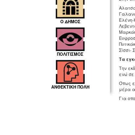
Αλατσά
Γαλανά
Ελένη-
Ο ΔΗΜΟΣ
Λεβεντ
Μαρκάκ
Ευφροσ
Πυτικά
Σίσσι- 
ΠΟΛΙΤΙΣΜΟΣ
Τα εγκ
Την εκ
ενώ σε
Όπως ε
ΑΝΘΕΚΤΙΚΗ ΠΟΛΗ
μέρα απ
Για οπο