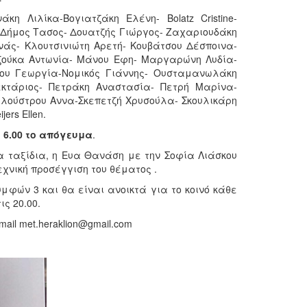
η Λιλίκα-Βογιατζάκη Ελένη- Bolatz Cristine-
Δήμος Τασος- Δουατζής Γιώργος- Ζαχαριουδάκη
άς- Κλουτσινιώτη Αρετή- Κουβάτσου Δέσποινα-
ζούκα Αντωνία- Μάνου Εφη- Μαργαρώνη Λυδία-
ου Γεωργία-Νομικός Γιάννης- Ουσταμανωλάκη
κτάριος- Πετράκη Αναστασία- Πετρή Μαρίνα-
λούστρου Αννα-Σκεπετζή Χρυσούλα- Σκουλικάρη
rs Ellen.
 6.00 το απόγευμα
.
α ταξίδια, η Eυα Θανάση με την Σοφία Λιάσκου
χνική προσέγγιση του θέματος .
μφών 3 και θα είναι ανοικτά για το κοινό κάθε
ς 20.00.
il met.heraklion@gmail.com