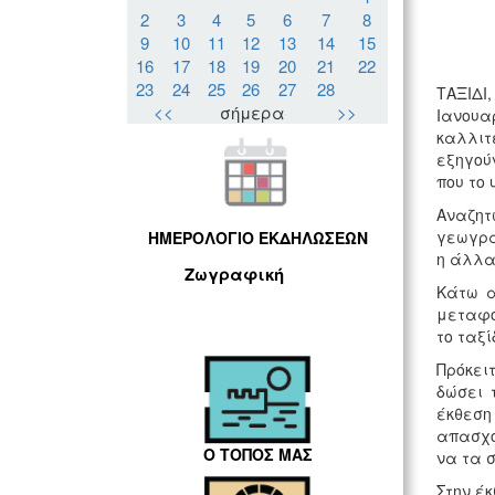
2
3
4
5
6
7
8
9
10
11
12
13
14
15
16
17
18
19
20
21
22
23
24
25
26
27
28
ΤΑΞΙΔΙ
<<
σήμερα
>>
Ιανουα
καλλιτ
εξηγού
που το 
Αναζητ
γεωγραφ
ΗΜΕΡΟΛΟΓΙΟ ΕΚΔΗΛΩΣΕΩΝ
η άλλα
Ζωγραφική
Κάτω α
μεταφο
το ταξί
Πρόκει
δώσει 
έκθεση
απασχο
Ο ΤΟΠΟΣ ΜΑΣ
να τα σ
Στην έ