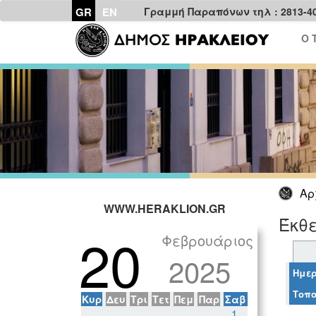
GR
EN
Γραμμή Παραπόνων τηλ : 2813-4
Ο 
Αρ
WWW.HERAKLION.GR
Έκθε
20
Φεβρουάριος
2025
Ημερ
Τοπο
Κυρ
Δευ
Τρι
Τετ
Πεμ
Παρ
Σαβ
1