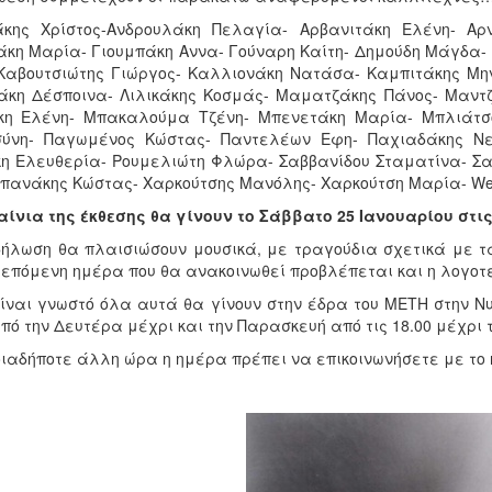
κης Χρίστος-Ανδρουλάκη Πελαγία- Αρβανιτάκη Ελένη- Αρνάκ
κη Μαρία- Γιουμπάκη Αννα- Γούναρη Καίτη- Δημούδη Μάγδα- 
Καβουτσιώτης Γιώργος- Καλλιονάκη Νατάσα- Καμπιτάκης Μην
άκη Δέσποινα- Λιλικάκης Κοσμάς- Μαματζάκης Πάνος- Μαντ
η Ελένη- Μπακαλούμα Τζένη- Μπενετάκη Μαρία- Μπλιάτσ
ύνη- Παγωμένος Κώστας- Παντελέων Εφη- Παχιαδάκης Νε
κη Ελευθερία- Ρουμελιώτη Φλώρα- Σαββανίδου Σταματίνα- Σα
Σπανάκης Κώστας- Χαρκούτσης Μανόλης- Χαρκούτση Μαρία- Weije
αίνια της έκθεσης θα γίνουν το Σάββατο 25 Ιανουαρίου στις
δήλωση θα πλαισιώσουν μουσικά, με τραγούδια σχετικά με τ
 επόμενη ημέρα που θα ανακοινωθεί προβλέπεται και η λογοτε
ίναι γνωστό όλα αυτά θα γίνουν στην έδρα του ΜΕΤΗ στην Νυ
ό την Δευτέρα μέχρι και την Παρασκευή από τις 18.00 μέχρι τι
ιαδήποτε άλλη ώρα η ημέρα πρέπει να επικοινωνήσετε με το ma