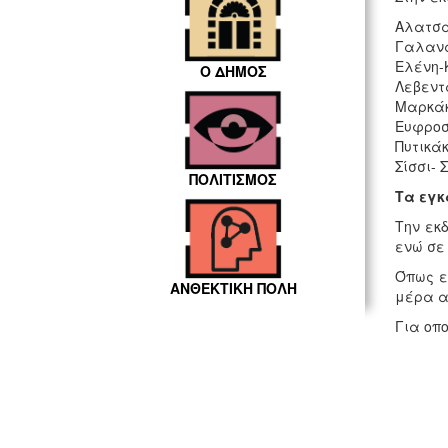
Αλατσά
Γαλανά
Ελένη-
Ο ΔΗΜΟΣ
Λεβεντ
Μαρκάκ
Ευφροσ
Πυτικά
Σίσσι- 
ΠΟΛΙΤΙΣΜΟΣ
Τα εγκ
Την εκ
ενώ σε
Όπως ε
ΑΝΘΕΚΤΙΚΗ ΠΟΛΗ
μέρα απ
Για οπο