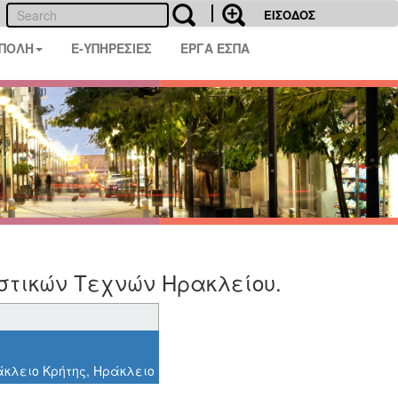
ΕΙΣΟΔΟΣ
 ΠΟΛΗ
E-ΥΠΗΡΕΣΙΕΣ
ΕΡΓΑ ΕΣΠΑ
αστικών Τεχνών Ηρακλείου.
άκλειο Κρήτης, Ηράκλειο