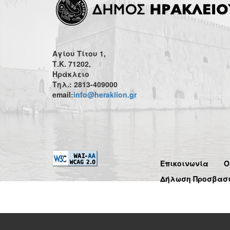
Αγίου Τίτου 1,
Τ.Κ. 71202,
Ηράκλειο
Τηλ.: 2813-409000
email:
info@heraklion.gr
Επικοινωνία
Ό
Δήλωση Προσβασ