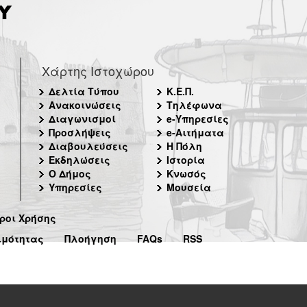
Χάρτης Ιστοχώρου
Δελτία Τύπου
Κ.Ε.Π.
Ανακοινώσεις
Τηλέφωνα
Διαγωνισμοί
e-Υπηρεσίες
Προσλήψεις
e-Αιτήματα
Διαβουλεύσεις
Η Πόλη
Εκδηλώσεις
Ιστορία
Ο Δήμος
Κνωσός
Υπηρεσίες
Μουσεία
ροι Χρήσης
ιμότητας
Πλοήγηση
FAQs
RSS