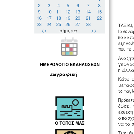
2
3
4
5
6
7
8
9
10
11
12
13
14
15
16
17
18
19
20
21
22
23
24
25
26
27
28
ΤΑΞΙΔΙ
<<
σήμερα
>>
Ιανουα
καλλιτ
εξηγού
που το 
Αναζητ
γεωγραφ
ΗΜΕΡΟΛΟΓΙΟ ΕΚΔΗΛΩΣΕΩΝ
η άλλα
Ζωγραφική
Κάτω α
μεταφο
το ταξί
Πρόκει
δώσει 
έκθεση
απασχο
Ο ΤΟΠΟΣ ΜΑΣ
να τα σ
Στην έ