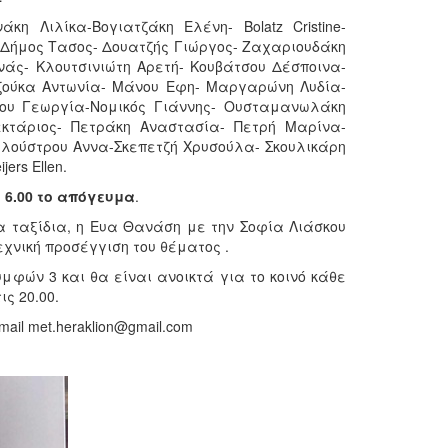
η Λιλίκα-Βογιατζάκη Ελένη- Bolatz Cristine-
Δήμος Τασος- Δουατζής Γιώργος- Ζαχαριουδάκη
άς- Κλουτσινιώτη Αρετή- Κουβάτσου Δέσποινα-
ζούκα Αντωνία- Μάνου Εφη- Μαργαρώνη Λυδία-
ου Γεωργία-Νομικός Γιάννης- Ουσταμανωλάκη
κτάριος- Πετράκη Αναστασία- Πετρή Μαρίνα-
λούστρου Αννα-Σκεπετζή Χρυσούλα- Σκουλικάρη
rs Ellen.
 6.00 το απόγευμα
.
α ταξίδια, η Eυα Θανάση με την Σοφία Λιάσκου
χνική προσέγγιση του θέματος .
μφών 3 και θα είναι ανοικτά για το κοινό κάθε
ς 20.00.
il met.heraklion@gmail.com