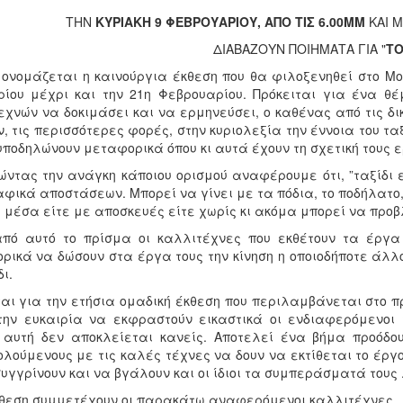
ΤΗΝ
ΚΥΡΙΑΚΗ 9 ΦΕΒΡΟΥΑΡΙΟΥ, ΑΠΟ ΤΙΣ 6.00ΜΜ
ΚΑΙ Μ
ΔΙΑΒΑΖΟΥΝ ΠΟΙΗΜΑΤΑ ΓΙΑ "
ΤΟ
, ονομάζεται η καινούργια έκθεση που θα φιλοξενηθεί στο Μ
ρίου μέχρι και την 21η Φεβρουαρίου. Πρόκειται για ένα 
εχνών να δοκιμάσει και να ερμηνεύσει, ο καθένας από τις δικ
ν, τις περισσότερες φορές, στην κυριολεξία την έννοια του τ
υποδηλώνουν μεταφορικά όπου κι αυτά έχουν τη σχετική τους 
ώντας την ανάγκη κάποιου ορισμού αναφέρουμε ότι, ”ταξίδι
ικά αποστάσεων. Μπορεί να γίνει με τα πόδια, το ποδήλατο, τ
 μέσα είτε με αποσκευές είτε χωρίς κι ακόμα μπορεί να προβ
πό αυτό το πρίσμα οι καλλιτέχνες που εκθέτουν τα έργα 
ρικά να δώσουν στα έργα τους την κίνηση η οποιοδήποτε άλλ
δι.
ται για την ετήσια ομαδική έκθεση που περιλαμβάνεται στο 
την ευκαιρία να εκφραστούν εικαστικά οι ενδιαφερόμενοι
 αυτή δεν αποκλείεται κανείς. Αποτελεί ένα βήμα προόδο
λούμενους με τις καλές τέχνες να δουν να εκτίθεται το έργ
υγγρίνουν και να βγάλουν και οι ίδιοι τα συμπεράσματά τους 
κθεση συμμετέχουν οι παρακάτω αναφερόμενοι καλλιτέχνες