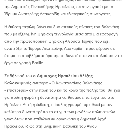
της Δημοτικής Πινακοθήκης Ηρακλείου, σε συνεργασία με το
Ίδρυμα Αικατερίνης Λασκαρίδη και εξωτερικούς συνεργάτες.
H έκθεση περιλαμβάνει και δυο απτικούς πίνακες του Βολανάκη
που με εξελιγμένη ψηφιακή τεχνολογία μέσα από μια εφαρμογή
από την πρωτοποριακή ψηφιακή Αίθουσα Τέχνης που έχει
αναπτύξει το Ίδρυμα Αικατερίνης Λασκαρίδη, προσφέρουν σε
άτομα με προβλήματα όρασης τη δυνατότητα να απολαύσουν τα
έργα σε γραφή Braille.
Σε δήλωσή του
ο
Δήμαρχος Ηρακλείου Αλέξης
Καλοκαιρινός
ανέφερε: «Ο Κωνσταντίνος Βολανάκης
«επιστρέφει» στην πόλη του και το κοινό της πόλης του, θα έχει
για πρώτη φορά τη δυνατότητα να θαυμάσει τα έργα του στο
Ηράκλειο. Αυτή η έκθεση, η ίσαλος γραμμή, οριοθετεί με τον
καλύτερο δυνατό τρόπο το στίγμα των μεγάλων πολιτιστικών
γεγονότων που επιδιώκει να οργανώσει η Δημοτική Αρχή
Ηρακλείου, ιδίως στη μνημειακή Βασιλική του Αγίου