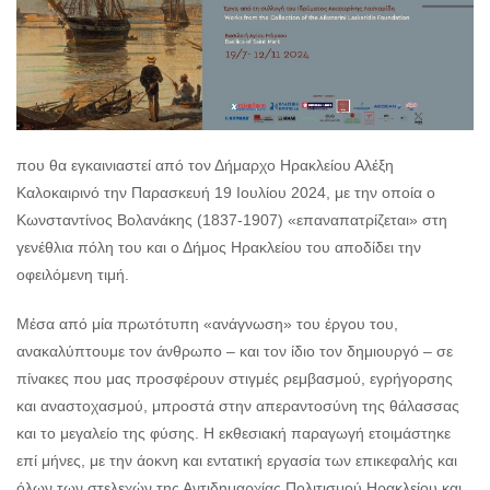
που θα εγκαινιαστεί από τον Δήμαρχο Ηρακλείου Αλέξη
Καλοκαιρινό την Παρασκευή 19 Ιουλίου 2024, με την οποία ο
Κωνσταντίνος Βολανάκης (1837-1907) «επαναπατρίζεται» στη
γενέθλια πόλη του και ο Δήμος Ηρακλείου του αποδίδει την
οφειλόμενη τιμή.
Μέσα από μία πρωτότυπη «ανάγνωση» του έργου του,
ανακαλύπτουμε τον άνθρωπο – και τον ίδιο τον δημιουργό – σε
πίνακες που μας προσφέρουν στιγμές ρεμβασμού, εγρήγορσης
και αναστοχασμού, μπροστά στην απεραντοσύνη της θάλασσας
και το μεγαλείο της φύσης. Η εκθεσιακή παραγωγή ετοιμάστηκε
επί μήνες, με την άοκνη και εντατική εργασία των επικεφαλής και
όλων των στελεχών της Αντιδημαρχίας Πολιτισμού Ηρακλείου και