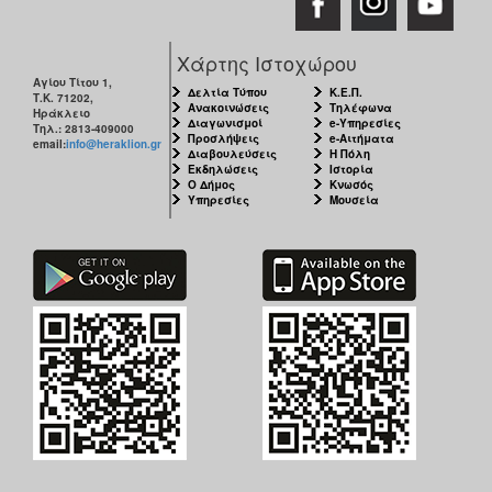
Χάρτης Ιστοχώρου
Αγίου Τίτου 1,
Δελτία Τύπου
Κ.Ε.Π.
Τ.Κ. 71202,
Ανακοινώσεις
Τηλέφωνα
Ηράκλειο
Διαγωνισμοί
e-Υπηρεσίες
Τηλ.: 2813-409000
Προσλήψεις
e-Αιτήματα
email:
info@heraklion.gr
Διαβουλεύσεις
Η Πόλη
Εκδηλώσεις
Ιστορία
Ο Δήμος
Κνωσός
Υπηρεσίες
Μουσεία