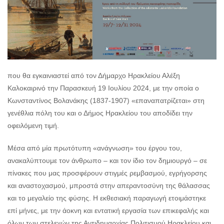
που θα εγκαινιαστεί από τον Δήμαρχο Ηρακλείου Αλέξη
Καλοκαιρινό την Παρασκευή 19 Ιουλίου 2024, με την οποία ο
Κωνσταντίνος Βολανάκης (1837-1907) «επαναπατρίζεται» στη
γενέθλια πόλη του και ο Δήμος Ηρακλείου του αποδίδει την
οφειλόμενη τιμή.
Μέσα από μία πρωτότυπη «ανάγνωση» του έργου του,
ανακαλύπτουμε τον άνθρωπο – και τον ίδιο τον δημιουργό – σε
πίνακες που μας προσφέρουν στιγμές ρεμβασμού, εγρήγορσης
και αναστοχασμού, μπροστά στην απεραντοσύνη της θάλασσας
και το μεγαλείο της φύσης. Η εκθεσιακή παραγωγή ετοιμάστηκε
επί μήνες, με την άοκνη και εντατική εργασία των επικεφαλής και
όλων των στελεχών της Αντιδημαρχίας Πολιτισμού Ηρακλείου και