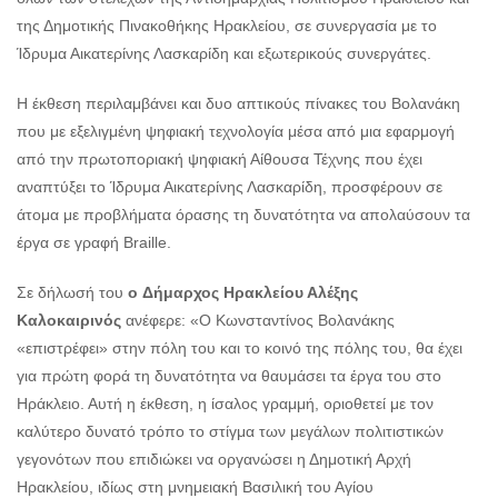
της Δημοτικής Πινακοθήκης Ηρακλείου, σε συνεργασία με το
Ίδρυμα Αικατερίνης Λασκαρίδη και εξωτερικούς συνεργάτες.
H έκθεση περιλαμβάνει και δυο απτικούς πίνακες του Βολανάκη
που με εξελιγμένη ψηφιακή τεχνολογία μέσα από μια εφαρμογή
από την πρωτοποριακή ψηφιακή Αίθουσα Τέχνης που έχει
αναπτύξει το Ίδρυμα Αικατερίνης Λασκαρίδη, προσφέρουν σε
άτομα με προβλήματα όρασης τη δυνατότητα να απολαύσουν τα
έργα σε γραφή Braille.
Σε δήλωσή του
ο
Δήμαρχος Ηρακλείου Αλέξης
Καλοκαιρινός
ανέφερε: «Ο Κωνσταντίνος Βολανάκης
«επιστρέφει» στην πόλη του και το κοινό της πόλης του, θα έχει
για πρώτη φορά τη δυνατότητα να θαυμάσει τα έργα του στο
Ηράκλειο. Αυτή η έκθεση, η ίσαλος γραμμή, οριοθετεί με τον
καλύτερο δυνατό τρόπο το στίγμα των μεγάλων πολιτιστικών
γεγονότων που επιδιώκει να οργανώσει η Δημοτική Αρχή
Ηρακλείου, ιδίως στη μνημειακή Βασιλική του Αγίου