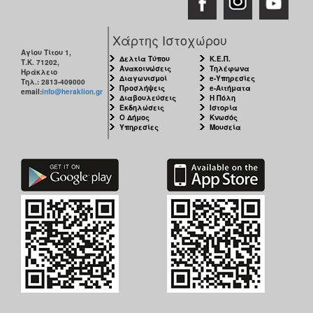
Χάρτης Ιστοχώρου
Αγίου Τίτου 1,
Δελτία Τύπου
Κ.Ε.Π.
Τ.Κ. 71202,
Ανακοινώσεις
Τηλέφωνα
Ηράκλειο
Διαγωνισμοί
e-Υπηρεσίες
Τηλ.: 2813-409000
Προσλήψεις
e-Αιτήματα
email:
info@heraklion.gr
Διαβουλεύσεις
Η Πόλη
Εκδηλώσεις
Ιστορία
Ο Δήμος
Κνωσός
Υπηρεσίες
Μουσεία