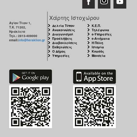
Χάρτης Ιστοχώρου
Αγίου Τίτου 1,
Δελτία Τύπου
Κ.Ε.Π.
Τ.Κ. 71202,
Ανακοινώσεις
Τηλέφωνα
Ηράκλειο
Διαγωνισμοί
e-Υπηρεσίες
Τηλ.: 2813-409000
Προσλήψεις
e-Αιτήματα
email:
info@heraklion.gr
Διαβουλεύσεις
Η Πόλη
Εκδηλώσεις
Ιστορία
Ο Δήμος
Κνωσός
Υπηρεσίες
Μουσεία