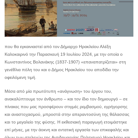
που θα εγκαινιαστεί από τον Δήμαρχο Ηρακλείου Αλέξη
Καλοκαιρινό την Παρασκευή 19 Ιουλίου 2024, με την οποία ο
Κωνσταντίνος Βολανάκης (1837-1907) «επαναπατρίζεται» στη
γενέθλια πόλη του και ο Δήμος Ηρακλείου του αποδίδει την
οφειλόμενη τιμή.
Μέσα από μία πρωτότυπη «ανάγνωση» του έργου του,
ανακαλύπτουμε τον άνθρωπο – και τον ίδιο τον δημιουργό – σε
πίνακες που μας προσφέρουν στιγμές ρεμβασμού, εγρήγορσης
και αναστοχασμού, μπροστά στην απεραντοσύνη της θάλασσας
και το μεγαλείο της φύσης. Η εκθεσιακή παραγωγή ετοιμάστηκε
επί μήνες, με την άοκνη και εντατική εργασία των επικεφαλής και
όλων των στελεχών της Αντιδημαρχίας Πολιτισμού Ηρακλείου και