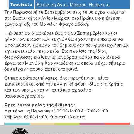
Τοποθεσία
Βασιλική Αγίου Μάρκου, Ηράκλειο
Ο
ΤΟΠΟΣ
Την Παρασκευή 16 Σεπτεμβρίου στις 18:00 εγκαινιάζεται
ΜΑΣ
στη Βασιλική του Αγίου Μάρκου στο Ηράκλειο η έκθεση
ζωγραφικής του Μανώλη Φραγκιαδάκη.
Ο
ΔΗΜΟΣ
Η έκθεση θα διαρκέσει έως τις 30 Σεπτεμβρίου και οι
φίλοι των εικαστικών τεχνών θα έχουν την ευκαιρία να
απολαύσουν τα έργα του δημιουργού που φιλοτεχνήθηκαν
ΠΟΛΙΤΙΣΜΟΣ
την τελευταία τετραετία. Στο πλαίσιο της ίδιας
διοργάνωσης εκτίθενται αναδρομικά και παλαιότερα
ΑΝΘΕΚΤΙΚΗ
έργα του Μανώλη Φραγκιαδάκη τα οποία μέχρι σήμερα
ΠΟΛΗ
δεν είχαν παρουσιαστεί στο κοινό.
Οι περισσότεροι πίνακες, όλοι πρωτότυποι, είναι
εμπνευσμένοι από την ελληνική φύση, ιδίως της Κρήτης
και των νησιών και γι' αυτό κυριαρχούν οι
θαλασσογραφίες.
Ώρες λειτουργίας της έκθεσης :
Δευτέρα ως Παρασκευή 09:00-14:00 & 17:00-21:00
Σάββατο 09:00-14:00, Κυριακή κλειστά