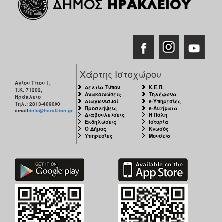
Χάρτης Ιστοχώρου
Αγίου Τίτου 1,
Δελτία Τύπου
Κ.Ε.Π.
Τ.Κ. 71202,
Ανακοινώσεις
Τηλέφωνα
Ηράκλειο
Διαγωνισμοί
e-Υπηρεσίες
Τηλ.: 2813-409000
Προσλήψεις
e-Αιτήματα
email:
info@heraklion.gr
Διαβουλεύσεις
Η Πόλη
Εκδηλώσεις
Ιστορία
Ο Δήμος
Κνωσός
Υπηρεσίες
Μουσεία