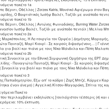
ινόμενο πακέτο 1a
έπε Βέρντι, Οθέλλος | Zorzes Katris, Μουσικό Αφιέρωμα στον 
αρίδης, Ο Βαφτιστικός Ιωσήφ Βαλέτ, Ταξίδι με ανάποδο πεντ
ινόμενο πακέτο 1b
πε Βέρντι, Οθέλλος | Αντώνης Φωνιαδάκης, Burning Water Zorze
νασίου Ιωσήφ Βαλέτ, Ταξίδι με ανάποδο πεντάλ | Μελίνα Μπ
ινόμενο πακέτο 2a
ς Μαρκόπουλος, Η Λειτουργία του Ορφέα | Δημήτρης Μαραμής, 
τα Πανταζή, Μαρί Κιουρί - Σε καιρούς διψασμένους… | Γιάννης
ία για βιολί και πιάνο με τους Νίκο Μάνδυλα και Πόπη Μαλαπ
ινόμενο πακέτο 2b
τική Συναυλία με την Εθνική Συμφωνική Ορχήστρα της ΕΡΤ Δη
λίδης - Παναγιώτα Πανταζή, Μαρί Κιουρί - Σε καιρούς διψασμ
 | Συναυλία για βιολί και πιάνο με τους Νίκο Μάνδυλα και Πό
ινόμενο πακέτο 3
ς Παπαδημητρίου, Έξω απ’ το κάδρο | Ζορζ Μπιζέ, Κάρμεν Καρλ Ο
ύτηκα έναν άνεμο) | Αγγελική Κίτσου-Μαγαράκη, Σπίτια της κα
λεγόμενο Πακέτο
που περιλαμβάνει εκδηλώσεις [τουλάχιστον τέσσερις (4) και 
ερόμενο: 10% έκπτωση.