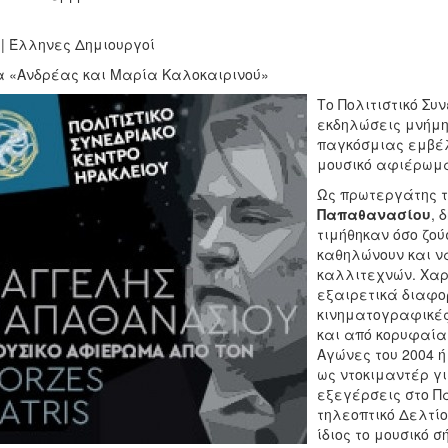
 | Έλληνες Δημιουργοί
α «Ανδρέας και Μαρία Καλοκαιρινού»
Το Πολιτιστικό Συ
εκδηλώσεις μνήμη
παγκόσμιας εμβέ
μουσικό αφιέρωμα
Ως πρωτεργάτης τ
Παπαθανασίου
, 
τιμήθηκαν όσο ζού
καθηλώνουν και ν
καλλιτεχνών. Χαρα
εξαιρετικά διαφο
κινηματογραφικές
και από κορυφαία
Αγώνες του 2004 ή
ως ντοκιμαντέρ γ
εξεγέρσεις στο Πα
τηλεοπτικό Δελτίο
ίδιος το μουσικό 