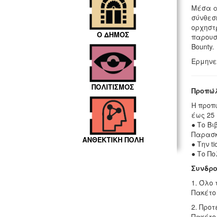
Μέσα α
σύνθεσ
ορχηστ
Ο ΔΗΜΟΣ
παρουσι
Bounty.
Ερμηνε
ΠΟΛΙΤΙΣΜΟΣ
Προπώλ
Η προπώ
έως 25 
● Το Βι
Παρασκε
ΑΝΘΕΚΤΙΚΗ ΠΟΛΗ
● Την ti
● Το Πο
Συνδρο
1. Όλο 
Πακέτο
2. Προ
Πακέτο