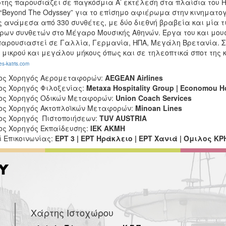
ης παρουσιάζει σε παγκόσμια Α’ εκτέλεση στα πλαίσια του Ho
“Beyond The Odyssey” για το επίσημο αφιέρωμα στην κινηματογρ
 ανάμεσα από 330 συνθέτες, με δύο διεθνή βραβεία και μία τι
ρων συνθετών στο Μέγαρο Μουσικής Αθηνών. Έργα του και μου
παρουσιαστεί σε Γαλλία, Γερμανία, ΗΠΑ, Μεγάλη Βρετανία. Σ
 μικρού και μεγάλου μήκους όπως και σε τηλεοπτικά σποτ της 
es-katris.com
ος Χορηγός Αερομεταφορών:
AEGEAN Airlines
ος Χορηγός Φιλοξενίας:
Metaxa Hospitality Group | Economou Hot
ος Χορηγός Οδικών Μεταφορών:
Union Coach Services
ος Χορηγός Ακτοπλοϊκών Μεταφορών:
Minoan Lines
ος Χορηγός Πιστοποιήσεων:
TUV AUSTRIA
ος Χορηγός Εκπαίδευσης:
ΙΕΚ ΑΚΜΗ
ί Επικοινωνίας:
ΕΡΤ 3 | ΕΡΤ Ηράκλειο | ΕΡΤ Χανιά | Όμιλος ΚΡ
Χάρτης Ιστοχώρου