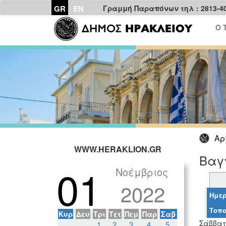
GR
EN
Γραμμή Παραπόνων τηλ : 2813-4
Ο 
Αρ
WWW.HERAKLION.GR
Βαγγ
01
Νοέμβριος
2022
Ημερ
Τοπο
Κυρ
Δευ
Τρι
Τετ
Πεμ
Παρ
Σαβ
Σάββατ
1
2
3
4
5