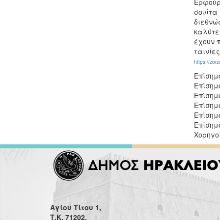
Ερφούρτ
σουίτα 
διεθνώς
καλύτε
έχουν 
ταινίες
https://zorz
Επίσημ
Επίσημ
Επίσημ
Επίσημ
Επίσημ
Επίσημ
Χορηγο
Αγίου Τίτου 1,
Τ.Κ. 71202,