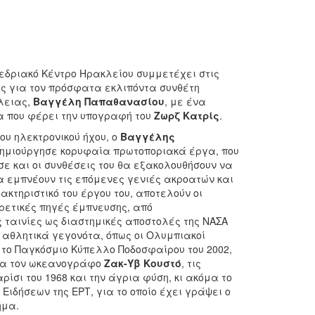
νεδριακό Κέντρο Ηρακλείου συμμετέχει στις
ς για τον πρόσφατα εκλιπόντα συνθέτη
λειας,
Βαγγέλη Παπαθανασίου
, με ένα
 που φέρει την υπογραφή του
Ζωρζ Κατρίς
.
ου ηλεκτρονικού ήχου, ο
Βαγγέλης
δημιούργησε κορυφαία πρωτοποριακά έργα, που
σε και οι συνθέσεις του θα εξακολουθήσουν να
α εμπνέουν τις επόμενες γενιές ακροατών και
κτηριστικό του έργου του, αποτελούν οι
ρετικές πηγές έμπνευσης, από
 ταινίες ως διαστημικές αποστολές της ΝΑΣΑ
 αθλητικά γεγονότα, όπως οι Ολυμπιακοί
 το Παγκόσμιο Κύπελλο Ποδοσφαίρου του 2002,
ια τον ωκεανογράφο
Ζακ-Υβ Κουστό
, τις
ρίσι του 1968 και την άγρια φύση, κι ακόμα το
 Ειδήσεων της ΕΡΤ, για το οποίο έχει γράψει ο
σήμα.