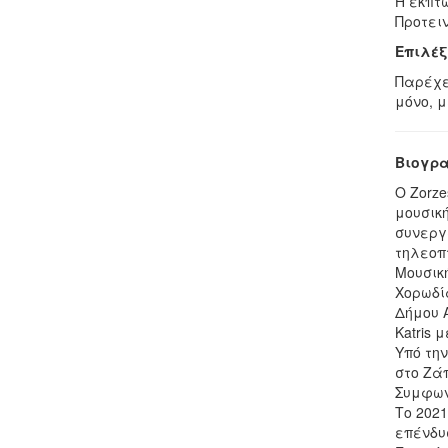
Η έκπτω
Προτει
Επιλέξ
Παρέχε
μόνο, μ
Βιογρα
Ο Zorze
μουσικ
συνεργ
τηλεοπ
Μουσικ
Χορωδί
Δήμου 
Katris 
Υπό τη
στο Ζά
Συμφωνι
Το 202
επένδυσ