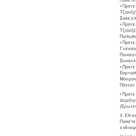
• Προτε
Τζιουζ
Σακελλ
• Προτε
Τζιουζέ
Παπαθα
• Προτε
Γιάννη
Παναγιώ
Συναυλ
• Προτε
Εορτασ
Μουμου
Πόντου
• Προτε
Δημήτρη
(Ερωτε
3. Επι
Πακέτο 
ενδιαφ