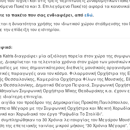
ση που ισχύει και στις τρεις περιπτώσεις Συνδρομητικών Πακέτω
νόμενο Πακέτο και 3. Επιλεγόμενο Πακέτο) αφορά τα κανονικά
τε το πακέτο που σας ενδιαφέρει, από
εδώ
.
ται η δυνατότητα χρήσης του ιδιωτικού χώρου στάθμευσης του
ε την επίδειξη του εισιτηρίου.
φικό:
s Katris διαγράφει μία αξιόλογη πορεία στον χώρο της συμφω
ής. Διακρίνεται τα τελευταία χρόνια στον χώρο των μουσικών
ασίες με τους σημαντικότερους διεθνείς μουσικούς οργανισμο
τικές παραγωγές ανα τον κόσμο. Φιλαρμονική Ορχήστρα της 
ής Θεσσαλονίκης, Καμεράτα Ορχήστρα Φίλων της Μουσικής, Εθ
α Θεσσαλονίκης, Δημοτικό Θέατρο Πειραιά, Συμφωνική Ορχήστ
Αθηναίων Συμφωνική Ορχήστρα Μίκης Θεοδωράκης κ.α. έχουν εμπ
με ιδιαίτερη επιτυχία.
ν αιγίδα του προέδρου της Δημοκρατίας Προκόπη Παυλόπουλου
ππειο Μέγαρο με την Συμφωνική Ορχήστρα και Μεικτή Χορωδία 
κό και Χορωδιακό του έργο “Ραψωδία Το Στολίδι”.
1 συμπληρώθηκαν τα 30 Χρόνια λειτουργίας του Μεγάρου Μουσι
η της επετειακής ταινίας μικρού μήκους “30 Χρόνια Μέγαρο”.