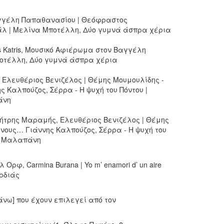
Βαγγέλη Παπαθανασίου | Θεόφραστος
άλ | Μελίνα Μποτέλλη, Δύο γυμνά άσπρα χέρια
s Katris, Μουσικό Αφιέρωμα στον Βαγγέλη
οτέλλη, Δύο γυμνά άσπρα χέρια
Ελευθέριος Βενιζέλος | Θέμης Μουμουλίδης -
 Καλπούζος, Σέρρα - H ψυχή του Πόντου |
άνη
μήτρης Μαραμής, Ελευθέριος Βενιζέλος | Θέμης
ένους… Γιάννης Καλπούζος, Σέρρα - H ψυχή του
πη Μαλαπάνη
ρφ, Carmina Burana | Yo m’ enamori d’ un aire
ρδιάς
άνω] που έχουν επιλεγεί από τον