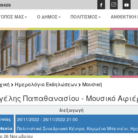
09409
ΤΟΠΟΣ ΜΑΣ
Ο ΔΗΜΟΣ
ΠΟΛΙΤΙΣΜΟΣ
ΑΝΘΕΚΤΙΚΗ
χική
Ημερολόγιο Εκδηλώσεων
Μουσική
έλης Παπαθανασίου - Μουσικό Αφιέρω
διεξαγωγή
/νίες
26/11/2022 - 26/11/2022 21:00
θεσία
Πολιτιστικό Συνεδριακό Κέντρο, Κομμένο Μπεντένι, Ηρ
ο 26 Νοεμβρίου