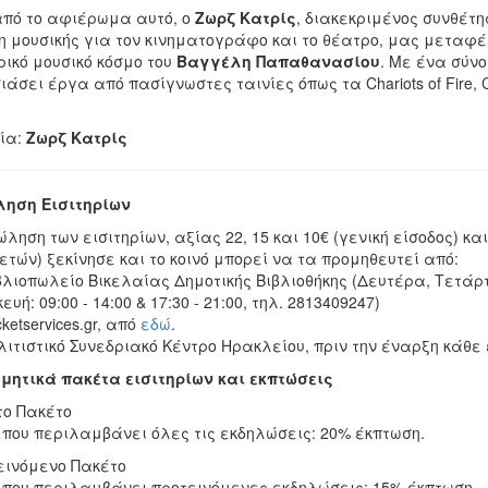
πό το αφιέρωμα αυτό, ο
Ζωρζ Κατρίς
, διακεκριμένος συνθέτη
η μουσικής για τον κινηματογράφο και το θέατρο, μας μεταφέρ
ρικό μουσικό κόσμο του
Βαγγέλη Παπαθανασίου
. Με ένα σύν
άσει έργα από πασίγνωστες ταινίες όπως τα Chariots of Fire, Con
ία:
Ζωρζ Κατρίς
ηση Εισιτηρίων
ληση των εισιτηρίων, αξίας 22, 15 και 10€ (γενική είσοδος) και
ετών) ξεκίνησε και το κοινό μπορεί να τα προμηθευτεί από:
βλιοπωλείο Βικελαίας Δημοτικής Βιβλιοθήκης (Δευτέρα, Τετάρτη,
υή: 09:00 - 14:00 & 17:30 - 21:00, τηλ. 2813409247)
cketservices.gr, από
εδώ
.
λιτιστικό Συνεδριακό Κέντρο Ηρακλείου, πριν την έναρξη κάθε
μητικά πακέτα εισιτηρίων και εκπτώσεις
το Πακέτο
 που περιλαμβάνει όλες τις εκδηλώσεις: 20% έκπτωση.
τεινόμενο Πακέτο
 που περιλαμβάνει προτεινόμενες εκδηλώσεις: 15% έκπτωση.