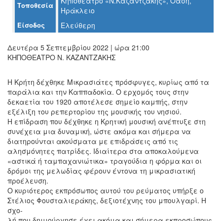
Κηποθέατρο «Ν.Καζαντζάκης», Όαση,
Τοποθεσία
Ο
Ηράκλειο
ΤΟΠΟΣ
ΜΑΣ
Είσοδος
Ελεύθερη
Ο
Δευτέρα 5 Σεπτεμβρίου 2022 | ώρα 21:00
ΔΗΜΟΣ
ΚΗΠΟΘΕΑΤΡΟ Ν. ΚΑΖΑΝΤΖΑΚΗΣ
ΠΟΛΙΤΙΣΜΟΣ
Η Κρήτη δέχθηκε Μικρασιάτες πρόσφυγες, κυρίως από τα
παράλια και την Καππαδοκία. Ο ερχομός τους στην
ΑΝΘΕΚΤΙΚΗ
δεκαετία του 1920 αποτέλεσε σημείο καμπής, στην
ΠΟΛΗ
εξέλιξη του ρεπερτορίου της μουσικής του νησιού.
Η επίδραση που δέχθηκε η Κρητική μουσική ανέπτυξε στη
συνέχεια μια δυναμική, ώστε ακόμα και σήμερα να
διατηρούνται ακούσματα με επιδράσεις από τις
αλησμόνητες πατρίδες. Ιδιαίτερα στα αποκαλούμενα
«αστικά ή ταμπαχανιώτικα» τραγούδια η φόρμα και οι
δρόμοι της μελωδίας φέρουν έντονα τη μικρασιατική
προέλευση.
Ο κυριότερος εκπρόσωπος αυτού του ρεύματος υπήρξε ο
Στέλιος Φουσταλιεράκης, δεξιοτέχνης του μπουλγαρί. Η
σχο-
λή που δημιούργησε έχει ακόμα και σήμερα εκπροσώπους