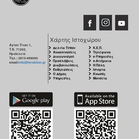
Χάρτης Ιστοχώρου
Αγίου Τίτου 1,
Δελτία Τύπου
Κ.Ε.Π.
Τ.Κ. 71202,
Ανακοινώσεις
Τηλέφωνα
Ηράκλειο
Διαγωνισμοί
e-Υπηρεσίες
Τηλ.: 2813-409000
Προσλήψεις
e-Αιτήματα
email:
info@heraklion.gr
Διαβουλεύσεις
Η Πόλη
Εκδηλώσεις
Ιστορία
Ο Δήμος
Κνωσός
Υπηρεσίες
Μουσεία