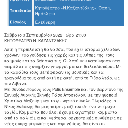
Ο
Κηποθέατρο «Ν.Καζαντζάκης», Όαση,
ΤΟΠΟΣ
Τοποθεσία
ΜΑΣ
Ηράκλειο
Είσοδος
Ελεύθερη
Ο
ΔΗΜΟΣ
Σάββατο 3 Σεπτεμβρίου 2022 | ώρα 21:00
ΚΗΠΟΘΕΑΤΡΟ Ν. ΚΑΖΑΝΤΖΑΚΗΣ
ΠΟΛΙΤΙΣΜΟΣ
Αυτή η περίκλειστη θάλασσα, που έχει ιστορία χιλιάδων
χρόνων, τραγούδησε τις χαρές και τις λύπες της, τους
ΑΝΘΕΚΤΙΚΗ
ΠΟΛΗ
καημούς και τα βάσανα της. Οι λαοί που κατοίκησαν στα
παράλια της υπήρξαν γεωργοί μα και θαλασσοπόροι. Με
τα καράβια τους μετέφεραν τις μουσικές και τα
τραγούδια τους από ακτή σε ακτή, από το Γιβραλτάρ, ως
τον Λίβανο.
Με συνοδοιπόρους τους Polis Ensemble και τον βαρύτονο της
Εθνικής Λυρικής Σκηνής Τάσο Αποστόλου, με την ηθοποιό
Χριστίνα Μαξούρη και το φωνητικό σύνολο Πλειάδες, ο
Νίκος Ξυδάκης θα μας πάρει μαζί του σε ένα υπέροχο
ταξίδι. Κομμάτια που όλοι έχουμε αγαπήσει, κομμάτια
από τα παλιά μα και νεότερα, ορχηστρικές συνθέσεις σε
νέες ενορχηστρώσεις και αφηγήσεις, θα είναι οι