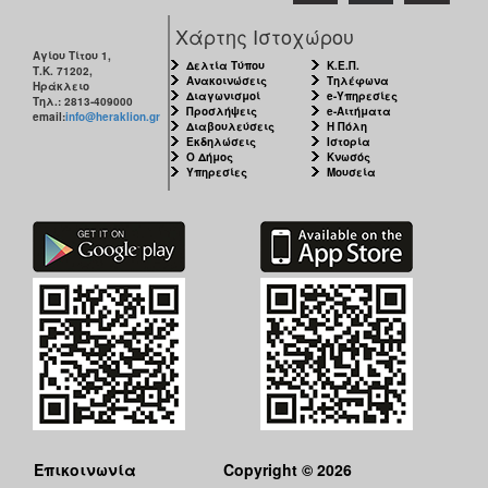
Χάρτης Ιστοχώρου
Αγίου Τίτου 1,
Δελτία Τύπου
Κ.Ε.Π.
Τ.Κ. 71202,
Ανακοινώσεις
Τηλέφωνα
Ηράκλειο
Διαγωνισμοί
e-Υπηρεσίες
Τηλ.: 2813-409000
Προσλήψεις
e-Αιτήματα
email:
info@heraklion.gr
Διαβουλεύσεις
Η Πόλη
Εκδηλώσεις
Ιστορία
Ο Δήμος
Κνωσός
Υπηρεσίες
Μουσεία
Επικοινωνία
Copyright © 2026