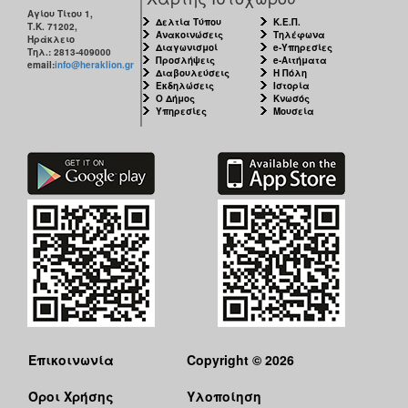
Αγίου Τίτου 1,
Δελτία Τύπου
Κ.Ε.Π.
Τ.Κ. 71202,
Ανακοινώσεις
Τηλέφωνα
Ηράκλειο
Διαγωνισμοί
e-Υπηρεσίες
Τηλ.: 2813-409000
Προσλήψεις
e-Αιτήματα
email:
info@heraklion.gr
Διαβουλεύσεις
Η Πόλη
Εκδηλώσεις
Ιστορία
Ο Δήμος
Κνωσός
Υπηρεσίες
Μουσεία
Επικοινωνία
Copyright © 2026
Όροι Χρήσης
Υλοποίηση