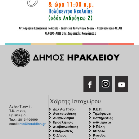
Χάρτης Ιστοχώρου
Αγίου Τίτου 1,
Δελτία Τύπου
Κ.Ε.Π.
Τ.Κ. 71202,
Ανακοινώσεις
Τηλέφωνα
Ηράκλειο
Διαγωνισμοί
e-Υπηρεσίες
Τηλ.: 2813-409000
Προσλήψεις
e-Αιτήματα
email:
info@heraklion.gr
Διαβουλεύσεις
Η Πόλη
Εκδηλώσεις
Ιστορία
Ο Δήμος
Κνωσός