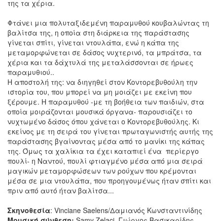
της τα χέρια.
Φτάνει μια πολυταξιδεμένη παραμυθού κουβαλώντας τη
βαλίτσα της, η οποία στη διάρκεια της παράστασης
γίνεται σπίτι, γίνεται ντουλάπα, ενώ η κάπα της
μεταμορφώνεται σε δάσος νυχτερινό, τα μπράτσα, τα
χέρια και τα δάχτυλά της μεταλάσσονται σε ήρωες
παραμυθιού..
Η αποστολή της: να διηγηθεί στον Κοντορεβυθούλη την
ιστορία του, που μπορεί να μη μοιάζει με εκείνη που
ξέρουμε. Η παραμυθού -με τη βοήθεια των παιδιών, στα
οποία μοιράζονται μουσικά όργανα- παρουσιάζει το
νυχτωμένο δάσος όπου χάνεται ο Κοντορεβυθούλης. Κι
εκείνος με τη σειρά του γίνεται πρωταγωνιστής αυτής της
παράστασης βγαίνοντας μέσα από το μανίκι της κάπας
της. Όμως τα χαλίκια τα έχει καταπιεί ένα περίεργο
πουλί- η Ναντού, πουλί φτιαγμένο μέσα από μια σειρά
μαγικών μεταμορφώσεων των ρούχων που κρέμονται
μέσα σε μια ντουλάπα, που προηγουμένως ήταν σπίτι και
πριν από αυτό ήταν βαλίτσα...
Σκηνοθεσία
: Vinciane Saelens/Δαμιανός Κωνσταντινίδης
Μουσική σύνθεση:
Samy Zelaci, Γιώργος Βασικαρίδης