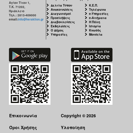
Αγίου Τίτου 1,
Δελτία Τύπου
Κ.Ε.Π.
Τ.Κ. 71202,
Ανακοινώσεις
Τηλέφωνα
Ηράκλειο
Διαγωνισμοί
e-Υπηρεσίες
Τηλ.: 2813-409000
Προσλήψεις
e-Αιτήματα
email:
info@heraklion.gr
Διαβουλεύσεις
Η Πόλη
Εκδηλώσεις
Ιστορία
Ο Δήμος
Κνωσός
Υπηρεσίες
Μουσεία
Επικοινωνία
Copyright © 2026
Όροι Χρήσης
Υλοποίηση