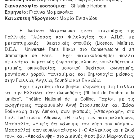
Σκηνογραφία- κοστούμια:
Ghislaine Herbera
Ερμηνεία
: Γιάννα Μαμακούκα
Κατασκευή Υδρογείου
: Μαρία Ενισλίδου
Η Ιωάννα Μαμακούκα είναι πτυχιούχος της
Γαλλικής Γλώσσας και Φιλολογίας του Α.Π.Θ. με
μεταπτυχιακές θεατρικές σπουδές (Licence, Maîtrise,
D.E.A. Université Paris III)και στο Conservatoire d art
dramatique de Paris. Έχει παρακολουθήσει πολλά
σεμινάρια σωματικής έκφρασης, κλόουν, κουκλοθέατρου,
μιμικής, σκηνοθεσίας, μουσικού θεάτρου, φωνητικής,
μοντέρνου χορού, παντομίμας και δημιουργία μάσκας
στην Γαλλία, Αγγλία, Σουηδία και Ελλάδα.
Έχει εργασθεί σαν βοηθός σκηνοθέτη στη Γαλλία
και την Ελλάδα, σαν σκηνοθέτις (“Il faut de l’ombre à la
lumière”, Théâtre National de la Colline, Παρίσι, με τις
αφηγήτριες παραμυθιών Αγνή Στρουμπούλη και Σάσα
Βούλγαρη στην Αθήνα), σαν ηθοποιός («Απογραφή», στο
Γαλ. Ινστιτούτο Αθηνών, «Η πόλη των παρεκκλίσεων»,
Μασσαλία, «Εμείς θα κάνουμε τον γύρο του κόσμου»,
Μασσαλία), σαν κουκλοπαίκτρια ( «Ο Αρλεκίνος και η Σκιά
του», και «Αποκάλυψη» στο Διεθνές Φεστιβάλ Μαριονέτας