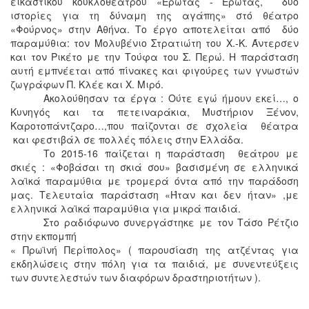
εικαστικού κουκλοθεάτρου «Έρωτας - Έρωτας, δυό
ιστορίες για τη δύναμη της αγάπης» στό θέατρο
«Φούρνος» στην Αθήνα. Το έργο αποτελείται από δύο
παραμύθια: τον Μολυβένιο Στρατιώτη του Χ.-Κ. Άντερσεν
και τον Ρικέτο με την Τούφα του Σ. Περώ. Η παράσταση
αυτή εμπνέεται από πίνακες και φιγούρες των γνωστών
ζωγράφων Π. Κλέε και Χ. Μιρό.
Ακολούθησαν τα έργα : Ούτε εγώ ήμουν εκεί…, ο
Κυνηγός και τα πετειναράκια, Μυστήριον Ξένον,
Καροτοπάντζαρο…,που παίζονται σε σχολεία θέατρα
και φεστιβάλ σε πολλές πόλεις στην Ελλάδα.
Το 2015-16 παίζεται η παράσταση θεάτρου με
σκιές : «Φοβάσαι τη σκιά σου» βασισμένη σε ελληνικά
λαϊκά παραμύθια με τρομερά όντα από την παράδοση
μας. Τελευταία παράσταση «Ήταν και δεν ήταν» ,με
ελληνικά λαϊκά παραμύθια για μικρά παιδιά.
Στο ραδιόφωνο συνεργάστηκε με τον Τάσο Ρέτζιο
στην εκπομπή
« Πρωϊνή Περίπολος» ( παρουσίαση της ατζέντας για
εκδηλώσεις στην πόλη για τα παιδιά, με συνεντεύξεις
των συντελεστών των διαφόρων δραστηριοτήτων ).