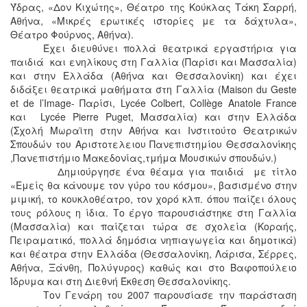
Ύδρας, «Δον Κιχώτης», Θέατρο της Κούκλας Τάκη Σαρρή,
Αθήνα, «Μικρές ερωτικές ιστορίες με τα δάχτυλα»,
Θέατρο Φούρνος, Αθήνα).
Έχει διευθύνει πολλά θεατρικά εργαστήρια για
παιδιά και ενηλίκους στη Γαλλία (Παρίσι και Μασσαλία)
και στην Ελλάδα (Αθήνα και Θεσσαλονίκη) και έχει
διδάξει θεατρικά μαθήματα στη Γαλλία (Maison du Geste
et de l’Image- Παρίσι, Lycée Colbert, Collège Anatole France
και Lycée Pierre Puget, Μασσαλία) και στην Ελλάδα
(Σχολή Μωραϊτη στην Αθήνα και Ινστιτούτο Θεατρικών
Σπουδών του Αριστοτελειου Πανεπιστημίου Θεσσαλονίκης
,Πανεπιστήμιο Μακεδονίας,τμήμα Μουσικών σπουδών.)
Δημιούργησε ένα θέαμα για παιδιά με τίτλο
«Εμείς θα κάνουμε τον γύρο του κόσμου», βασισμένο στην
μιμική, το κουκλοθέατρο, τον χορό κλπ. όπου παίζει όλους
τους ρόλους η ίδια. Το έργο παρουσιάστηκε στη Γαλλία
(Μασσαλία) και παίζεται τώρα σε σχολεία (Κοραής,
Πειραματικό, πολλά δημόσια νηπιαγωγεία και δημοτικά)
και θέατρα στην Ελλάδα (Θεσσαλονίκη, Λάρισα, Σέρρες,
Αθήνα, Ξάνθη, Πολύγυρος) καθώς και στο Βαφοπούλειο
Ίδρυμα και στη Διεθνή Έκθεση Θεσσαλονίκης.
Τον Γενάρη του 2007 παρουσίασε την παράσταση