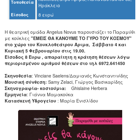
Τοποθεσία
Ηράκλειο
Είσοδος
8 ευρώ
Ο
ΤΟΠΟΣ
H θεατρική ομάδα Angelus Novus παρουσιάζει το Παραμύθι
ΜΑΣ
με κούκλες
"ΕΜΕΙΣ ΘΑ ΚΑΝΟΥΜΕ ΤΟ ΓΥΡΟ ΤΟΥ ΚΟΣΜΟΥ"
στο χώρο του Κουκλοθεάτρου Άριμα,
Σάββατο 4 και
Ο
Κυριακή 5 Φεβρουαρίου στις 19.00.
ΔΗΜΟΣ
Είσοδος 8 Ευρω , απαραίτητη η κράτηση θέσεων
λόγω
περιορισμένου αριθμού θέσεων στο τηλ 6972.641450
ΠΟΛΙΤΙΣΜΟΣ
Σκηνοθεσία
: Vinciane Saelens/Δαμιανός Κωνσταντινίδης
ΑΝΘΕΚΤΙΚΗ
Μουσική σύνθεση:
Samy Zelaci, Γιώργος Βασικαρίδης
ΠΟΛΗ
Σκηνογραφία- κοστούμια:
Ghislaine Herbera
Ερμηνεία
: Γιάννα Μαμακούκα
Κατασκευή Υδρογείου
: Μαρία Ενισλίδου