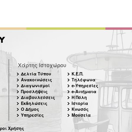
Χάρτης Ιστοχώρου
Δελτία Τύπου
Κ.Ε.Π.
Ανακοινώσεις
Τηλέφωνα
Διαγωνισμοί
e-Υπηρεσίες
Προσλήψεις
e-Αιτήματα
Διαβουλεύσεις
Η Πόλη
Εκδηλώσεις
Ιστορία
Ο Δήμος
Κνωσός
Υπηρεσίες
Μουσεία
ροι Χρήσης