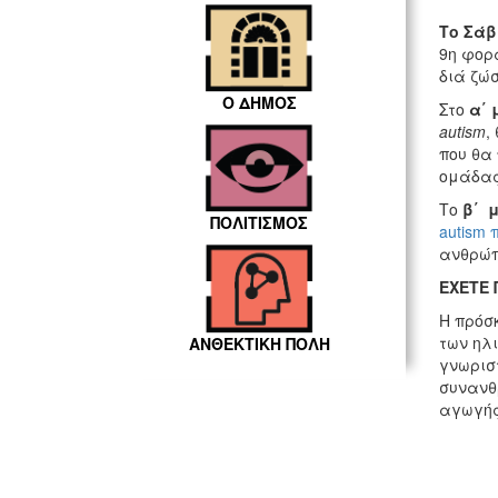
Το Σάβ
9η φορ
διά ζώσ
Ο ΔΗΜΟΣ
Στο
α΄ 
autism
,
που θα
ομάδας
Το
β΄ μ
ΠΟΛΙΤΙΣΜΟΣ
autism 
ανθρώπ
ΕΧΕΤΕ 
Η πρόσ
των ηλι
ΑΝΘΕΚΤΙΚΗ ΠΟΛΗ
γνωρισ
συνανθρ
αγωγής