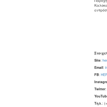
Παροχή
Καλοκαι
ευπρόσ
Στοιχε
Site
:
her
Email
:
i
FB
:
HER
Instagr
Twitter
YouTub
Τηλ
.: 