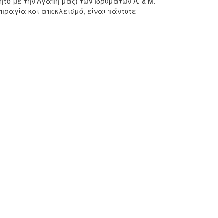
τό με την Αγάπη μας) των Ιδρυμάτων Α. & Μ.
σπραγία και αποκλεισμό, είναι πάντοτε