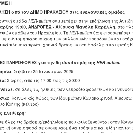
ΥΜΙΣΗ
ΗΣΗ από τον ΔΗΜΟ ΗΡΑΚΛΕΙΟΥ στις εθελοντικές ομάδες
οντική ομάδα
HER-
autism
συμμετέχει στην εκδήλωση της Αντιδ
αρξης 19:00, ΑΝΔΡΟΓΕΩ - Αίθουσα Μανόλη Καρέλλη
, στο πλ
τικών ομάδων του Ηρακλείου. Τη
HER-
autism
θα εκπροσωπήσει η
, με σύντομη παρουσίαση των συλλογικών προσδοκιών και στόχ
τικά πλούσια πρώτη χρονιά δράσεων στο Ηράκλειο και εκτός Κ
ΕΣ ΠΛΗΡΟΦΟΡΙΕΣ για την
9η συνάντηση της
HER
-
autism
μηνία
: Σάββατο 25 Ιανουαρίου 2025
ια
: 3 ώρες, από τις 17:00 έως τις 20:00
νεται:
σε όλες τις ηλικίες των νευροδιαφορετικών και νευρο
σία
: Κοινωνικός Χώρος των Ιδρυμάτων Καλοκαιρινού, Αίθουσα
ιο Κρήτης (κέντρο)
ς ελεύθερη
*
ε όλες τις δράσεις/εκδηλώσεις που φιλοξενούνται στον Κοινων
ετική συνεισφορά σε συσκευασμένα τρόφιμα και είδη παντοπω