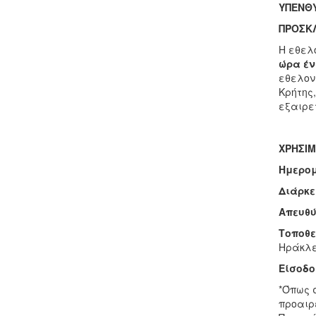
ΥΠΕΝΘ
ΠΡΟΣΚΛ
Η εθελ
ώρα έν
εθελον
Κρήτης
εξαιρε
ΧΡΗΣΙΜ
Ημερο
Διάρκε
Απευθύ
Τοποθε
Ηράκλε
Είσοδο
*Όπως σ
προαιρ