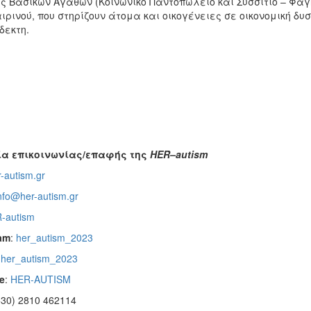
ς Βασικών Αγαθών (Κοινωνικό Παντοπωλείο και Συσσίτιο – Φαγη
ρινού, που στηρίζουν άτομα και οικογένειες σε οικονομική δυ
δεκτη.
ία επικοινωνίας/επαφής της
HER–
autism
-autism.gr
nfo@her-autism.gr
-autism
am
:
her_autism_2023
:
her_autism_2023
e
:
HER-AUTISM
(+30) 2810 462114