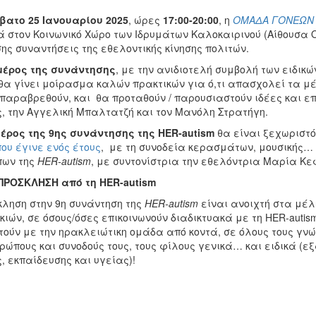
βατο 25 Ιανουαρίου 2025
, ώρες
17:00-20:00
, η
ΟΜΑΔΑ ΓΟΝΕΩΝ 
ά στον Κοινωνικό Χώρο των Ιδρυμάτων Καλοκαιρινού (Αίθουσα 
ης συναντήσεις της εθελοντικής κίνησης πολιτών.
μέρος της συνάντησης
, με την ανιδιοτελή συμβολή των ειδι
 θα γίνει μοίρασμα καλών πρακτικών για ό,τι απασχολεί τα μ
 παραβρεθούν, και θα προταθούν / παρουσιαστούν ιδέες και επ
, την Αγγελική Μπαλτατζή και τον Μανόλη Στρατήγη.
έρος της 9ης συνάντησης της HER-
autism
θα είναι ξεχωριστό
που έγινε ενός έτους
, με τη συνοδεία κερασμάτων, μουσικής…
ων της
HER-
autism
, με συντονίστρια την εθελόντρια Μαρία Κ
ΠΡΟΣΚΛΗΣΗ από τη HER-
autism
κληση στην 9η συνάντηση της
HER-
autism
είναι ανοιχτή στα μέλ
κιών, σε όσους/όσες επικοινωνούν διαδικτυακά με τη HER-autis
τούν με την ηρακλειώτικη ομάδα από κοντά, σε όλους τους γν
ώπους και συνοδούς τους, τους φίλους γενικά… και ειδικά (εξ
, εκπαίδευσης και υγείας)!