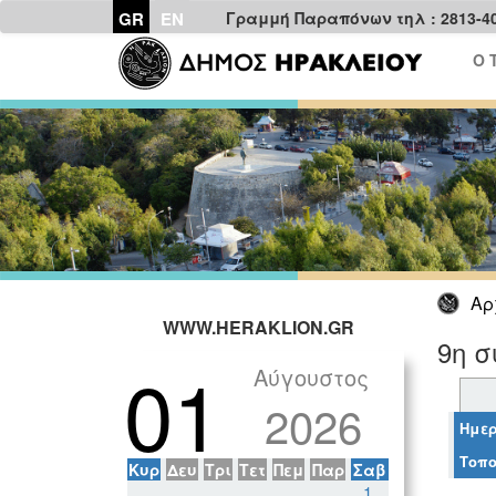
GR
EN
Γραμμή Παραπόνων τηλ : 2813-4
Ο 
Αρ
WWW.HERAKLION.GR
9η σ
01
Αύγουστος
2026
Ημερ
Τοπο
Κυρ
Δευ
Τρι
Τετ
Πεμ
Παρ
Σαβ
1