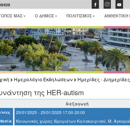
09409
ΤΟΠΟΣ ΜΑΣ
Ο ΔΗΜΟΣ
ΠΟΛΙΤΙΣΜΟΣ
ΑΝΘΕΚΤΙΚΗ
χική
Ημερολόγιο Εκδηλώσεων
Ημερίδες - Διημερίδες
υνάντηση της HER-autism
διεξαγωγή
/νίες
25/01/2025 - 25/01/2025 17:00-20:00
θεσία
Κοινωνικός χώρος Ιδρυμάτων Καλοκαιρινού, Μ. Αγκαρά