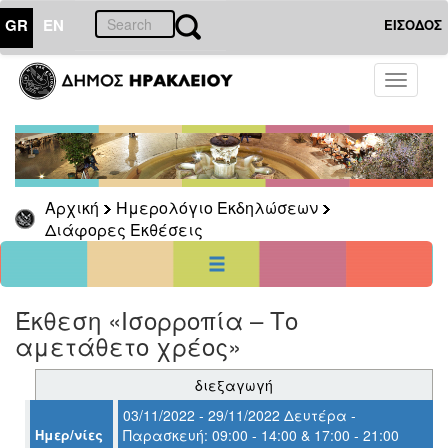
GR
EN
ΕΙΣΟΔΟΣ
01
Νοέμβριος
Toggle
2022
navigati
Κυρ
Δευ
Τρι
Τετ
Πεμ
Παρ
Σαβ
1
2
3
4
5
6
7
8
9
10
11
12
Αρχική
Ημερολόγιο Εκδηλώσεων
13
14
15
16
17
18
19
Διάφορες Εκθέσεις
20
21
22
23
24
25
26
27
28
29
30
<<
σήμερα
>>
Έκθεση «Ισορροπία – Το
ΗΜΕΡΟΛΟΓΙΟ
ΕΚΔΗΛΩΣΕΩΝ
αμετάθετο χρέος»
Διάφορες
διεξαγωγή
Εκθέσεις
03/11/2022 - 29/11/2022 Δευτέρα -
Ημερ/νίες
Παρασκευή: 09:00 - 14:00 & 17:00 - 21:00