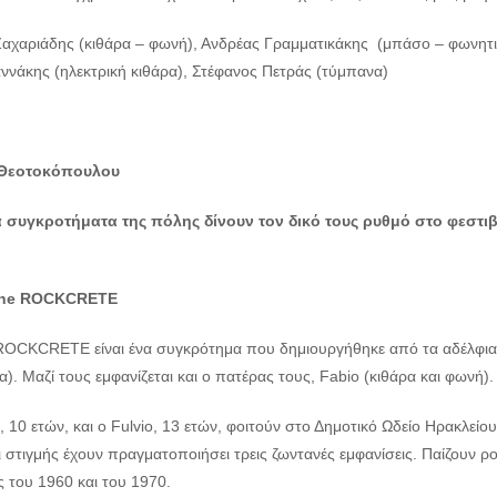
αχαριάδης (κιθάρα – φωνή), Ανδρέας Γραμματικάκης (μπάσο – φωνητικ
ννάκης (ηλεκτρική κιθάρα), Στέφανος Πετράς (τύμπανα)
Θεοτοκόπουλου
 συγκροτήματα της πόλης δίνουν τον δικό τους ρυθμό στο φεστι
he
ROCKCRETE
ROCKCRETE είναι ένα συγκρότημα που δημιουργήθηκε από τα αδέλφια 
). Μαζί τους εμφανίζεται και ο πατέρας τους, Fabio (κιθάρα και φωνή).
 10 ετών, και ο Fulvio, 13 ετών, φοιτούν στο Δημοτικό Ωδείο Ηρακλείο
ι στιγμής έχουν πραγματοποιήσει τρεις ζωντανές εμφανίσεις. Παίζουν ρ
ς του 1960 και του 1970.