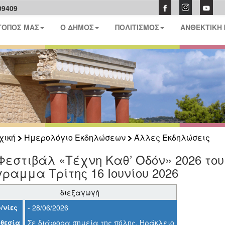
09409
ΤΟΠΟΣ ΜΑΣ
Ο ΔΗΜΟΣ
ΠΟΛΙΤΙΣΜΟΣ
ΑΝΘΕΚΤΙΚΗ
χική
Ημερολόγιο Εκδηλώσεων
Άλλες Εκδηλώσεις
Φεστιβάλ «Τέχνη Καθ’ Οδόν» 2026 το
ραμμα Τρίτης 16 Ιουνίου 2026
διεξαγωγή
/νίες
- 28/06/2026
θεσία
Σε διάφορα σημεία της πόλης, Ηράκλειο