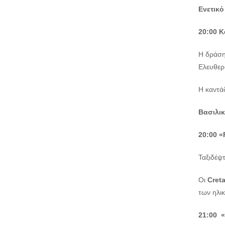
Ενετικό
20:00 
Η δράση
Ελευθερί
Η καντά
Βασιλι
20:00
«
Ταξιδέψτ
Οι
Cret
των ηλικ
21:00 «