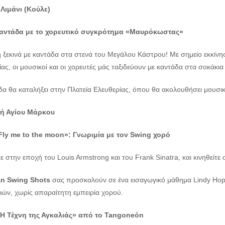
 Λιμάνι (Κούλε)
Καντάδα με το χορευτικό συγκρότημα «Μαυρόκωστας»
 ξεκινά με καντάδα στα στενά του Μεγάλου Κάστρου! Με σημείο εκκίνη
ας, οι μουσικοί και οι χορευτές μάς ταξιδεύουν με καντάδα στα σοκάκια
δα θα καταλήξει στην Πλατεία Ελευθερίας, όπου θα ακολουθήσει μουσ
κή Αγίου Μάρκου
Fly
me
to
the
moon
»:
Γνωριμία με τον
Swing
χορό
ε στην εποχή του Louis Armstrong και του Frank Sinatra, και κινηθείτε
an Swing Shots
σας προσκαλούν σε ένα εισαγωγικό μάθημα Lindy Hop κ
ιών, χωρίς απαραίτητη εμπειρία χορού.
Η Τέχνη της Αγκαλιάς» από το Tangoneón