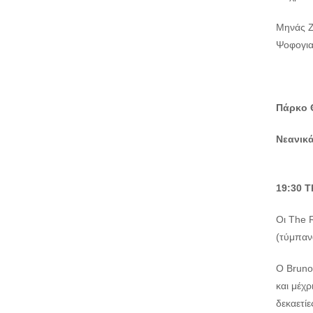
Μηνάς Ζ
Ψοφογια
Πάρκο 
Νεανικά
19:30
T
Οι The 
(τύμπανα
Ο Bruno,
και μέχρ
δεκαετίε