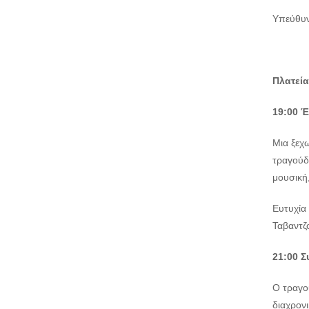
Υπεύθυν
Πλατεία
19:00 Έ
Μια ξεχω
τραγούδι
μουσική
Ευτυχία
Ταβαντζ
21:00 
Ο τραγου
διαχρονι