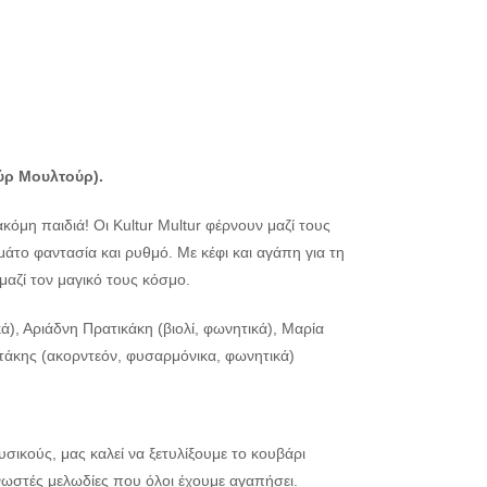
ύρ Μουλτούρ).
ακόμη παιδιά! Οι Kultur Multur φέρνουν μαζί τους
άτο φαντασία και ρυθμό. Με κέφι και αγάπη για τη
μαζί τον μαγικό τους κόσμο.
, Αριάδνη Πρατικάκη (βιολί, φωνητικά), Μαρία
τάκης (ακορντεόν, φυσαρμόνικα, φωνητικά)
σικούς, μας καλεί να ξετυλίξουμε το κουβάρι
νωστές μελωδίες που όλοι έχουμε αγαπήσει.