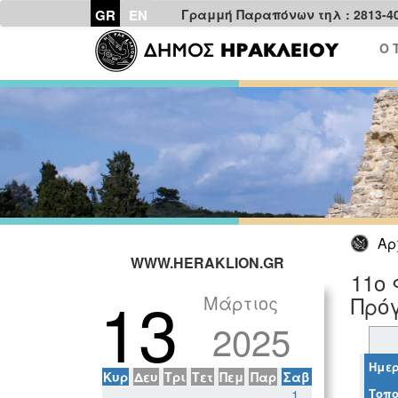
GR
EN
Γραμμή Παραπόνων τηλ : 2813-4
Ο 
Αρ
WWW.HERAKLION.GR
11ο 
13
Μάρτιος
Πρόγ
2025
Ημερ
Κυρ
Δευ
Τρι
Τετ
Πεμ
Παρ
Σαβ
Τοπο
1