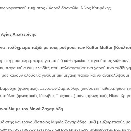
ος χορευτικού τμήματος / Χοροδιδασκαλία: Νίκος Κουφάκης
 Αγίας Αικατερίνης
να πολύχρωμο ταξίδι με τους ρυθμούς των
Kultur
Multur (Κουλτο
ριστή μουσική εμπειρία για παιδιά κάθε ηλικίας και για όσους νιώθουν 
α, παραμύθια και μελωδίες που μπλέκονται σε ένα χαρούμενο ταξίδι γεμ
, μας καλούν όλους να γίνουμε μια μεγάλη παρέα και να ανακαλύψουμε 
 Βαρούχα (φωνητικά), Ξενοφών Ζαμπούλης (ακουστική κιθάρα, φωνητικά)
οπούλου (φωνητικά), Ιάκωβος Τριχάκης (πιάνο, φωνητικά), Νίκος Χρησ
Συναυλία με τον Μηνά Ζαχαριάδη
διστής και τραγουδοποιός Μηνάς Ζαχαριάδης, μαζί με εξαιρετικούς μου
κών και σύγχρονων έντεχνων και ροκ επιτυχιών, ταξιδεύοντάς μας με γ