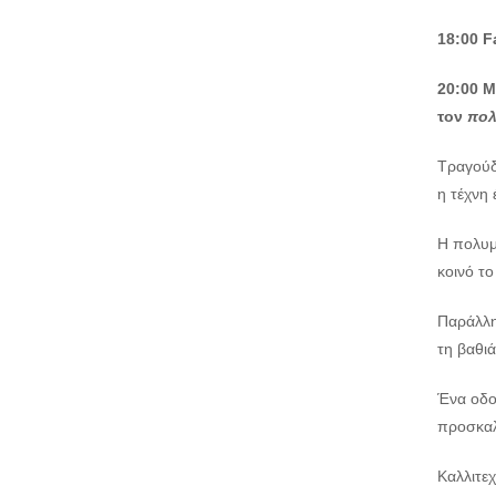
18:00 F
20:00
Μ
τον
πολ
Τραγούδι
η τέχνη 
Η πολυμ
κοινό το
Παράλλη
τη βαθιά
Ένα οδο
προσκαλώ
Καλλιτε