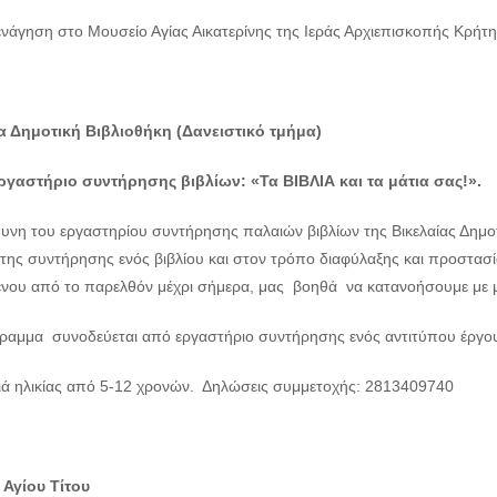
ενάγηση στο Μουσείο Αγίας Αικατερίνης της Ιεράς Αρχιεπισκοπής Κρήτη
α Δημοτική Βιβλιοθήκη (Δανειστικό τμήμα)
ργαστήριο συντήρησης βιβλίων: «Τα ΒΙΒΛΙΑ και τα μάτια σας!».
υνη του εργαστηρίου συντήρησης παλαιών βιβλίων της Βικελαίας Δημοτ
της συντήρησης ενός βιβλίου και στον τρόπο διαφύλαξης και προστασία
ένου από το παρελθόν μέχρι σήμερα, μας βοηθά να κατανοήσουμε με μια
ραμμα συνοδεύεται από εργαστήριο συντήρησης ενός αντιτύπου έργου 
διά ηλικίας από 5-12 χρονών. Δηλώσεις συμμετοχής: 2813409740
 Αγίου Τίτου