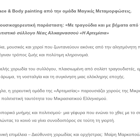
ace & Body painting από την ομάδα Μαγικές Μεταμορφώσεις.
ουσικοχορευτική παράσταση: «Με τραγούδια και με βήματα από τ
ιτιστικό σύλλογο Νέας Αλικαρνασσού «Η Αρτεμίσια»
α, μουσικές και χοροί που ζωντανεύουν εικόνες από την αλησμόνητη πα
έγιναν τρόπος ζωής και πολύτιμη κληρονομιά.
ελής χορωδία του συλλόγου, πλαισιωμένη από σολίστ τραγουδιστές, ε
 άρωμα, τη νοσταλγία και τη συγκίνηση μιας ολόκληρης εποχής.
λα, η χορευτική ομάδα της «Αρτεμισίας» παρουσιάζει χορούς της Μικρά
 πολιτιστική ταυτότητα του Μικρασιατικού Ελληνισμού.
ιπορικό μνήμης και πολιτισμού· μια γέφυρα που ενώνει το χθες με το 
ντας το κοινό να γίνει συνοδοιπόρος σε τούτη τη γιορτή.
χνική επιμέλεια – Διεύθυνση χορωδίας και ορχήστρας: Μαίρη Μαρκοπού