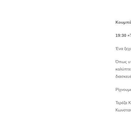
Κουμπέ
19:30 «
Ένα ξεχω
Όπως υπ
καλύπτε
διασκευ
Ρίχνουμ
Τερέζα 
Κωνσταν