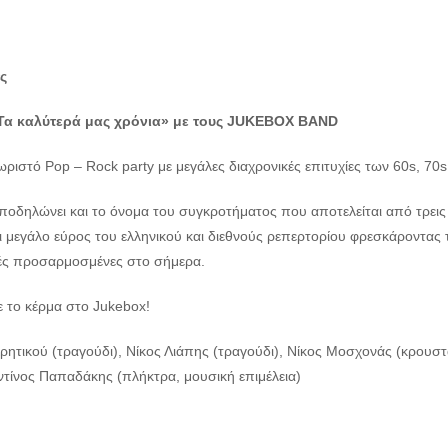
ς
Τα καλύτερά μας χρόνια»
με τους JUKEBOX BAND
ριστό Pop – Rock party με μεγάλες διαχρονικές επιτυχίες των 60s, 70s
οδηλώνει και το όνομα του συγκροτήματος που αποτελείται από τρεις
ι μεγάλο εύρος του ελληνικού και διεθνούς ρεπερτορίου φρεσκάροντα
ές προσαρμοσμένες στο σήμερα.
ε το κέρμα στο Jukebox!
Κρητικού (τραγούδι), Νίκος Λιάπης (τραγούδι), Νίκος Μοσχονάς (κρουσ
τίνος Παπαδάκης (πλήκτρα, μουσική επιμέλεια)