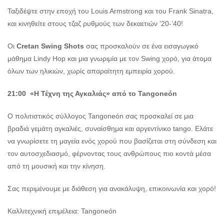
Ταξιδέψτε στην εποχή του Louis Armstrong και του Frank Sinatra,
και κινηθείτε στους τζαζ ρυθμούς των δεκαετιών ’20-’40!
Οι
Cretan Swing Shots
σας προσκαλούν σε ένα εισαγωγικό
μάθημα Lindy Hop και μια γνωριμία με τον Swing χορό, για άτομα
όλων των ηλικιών, χωρίς απαραίτητη εμπειρία χορού.
21:00 «Η Τέχνη της Αγκαλιάς» από το Tangoneón
Ο πολιτιστικός σύλλογος Tangoneón σας προσκαλεί σε μια
βραδιά γεμάτη αγκαλιές, συναίσθημα και αργεντίνικο tango. Ελάτε
να γνωρίσετε τη μαγεία ενός χορού που βασίζεται στη σύνδεση και
τον αυτοσχεδιασμό, φέρνοντας τους ανθρώπους πιο κοντά μέσα
από τη μουσική και την κίνηση.
Σας περιμένουμε με διάθεση για ανακάλυψη, επικοινωνία και χορό!
Καλλιτεχνική επιμέλεια: Tangoneón