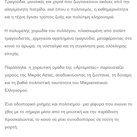
Τραγούδια, μουσικές και χοροί που ζωντανεύουν εικόνες από την
αλησμόνητη πατρίδα, εκεί όπου ο πολιτισμός, η καθημερινότητα
και η τέχνη έγιναν τρόπος ζωής και πολύτιμη κληρονομιά.
Η πολυμελής χορωδία του συλλόγου, πλαισιωμένη από σολίστ
τραγουδιστές, ερμηνεύει αγαπημένα τραγούδια, μεταφέροντας στο
κοινό το άρωμα, τη νοσταλγία και τη συγκίνηση μιας ολόκληρης
εποχής.
Παράλληλα, η χορευτική ομάδα της «Αρτεμισίας» παρουσιάζει
χορούς της Μικράς Ασίας, αναδεικνύοντας τη ζωντάνια, τη δύναμη
και τη βαθιά πολιτιστική ταυτότητα του Μικρασιατικού
Ελληνισμού.
Ένα οδοιπορικό μνήμης και πολιτισμού· μια γέφυρα που ενώνει το
χθες με το σήμερα μέσα από τη μουσική και την παράδοση
προσκαλώντας το κοινό να γίνει συνοδοιπόρος σε τούτη τη
γιορτή.