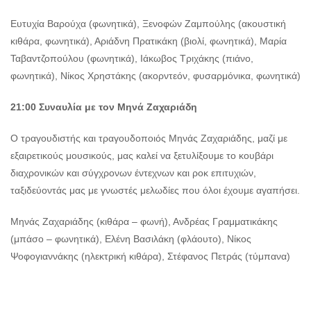
Ευτυχία Βαρούχα (φωνητικά), Ξενοφών Ζαμπούλης (ακουστική
κιθάρα, φωνητικά), Αριάδνη Πρατικάκη (βιολί, φωνητικά), Μαρία
Ταβαντζοπούλου (φωνητικά), Ιάκωβος Τριχάκης (πιάνο,
φωνητικά), Νίκος Χρηστάκης (ακορντεόν, φυσαρμόνικα, φωνητικά)
21:00 Συναυλία με τον Μηνά Ζαχαριάδη
Ο τραγουδιστής και τραγουδοποιός Μηνάς Ζαχαριάδης, μαζί με
εξαιρετικούς μουσικούς, μας καλεί να ξετυλίξουμε το κουβάρι
διαχρονικών και σύγχρονων έντεχνων και ροκ επιτυχιών,
ταξιδεύοντάς μας με γνωστές μελωδίες που όλοι έχουμε αγαπήσει.
Μηνάς Ζαχαριάδης (κιθάρα – φωνή), Ανδρέας Γραμματικάκης
(μπάσο – φωνητικά), Ελένη Βασιλάκη (φλάουτο), Νίκος
Ψοφογιαννάκης (ηλεκτρική κιθάρα), Στέφανος Πετράς (τύμπανα)