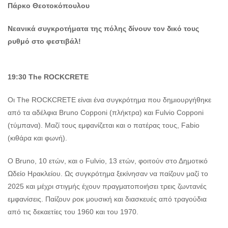
Πάρκο Θεοτοκόπουλου
Νεανικά συγκροτήματα της πόλης δίνουν τον δικό τους
ρυθμό στο φεστιβάλ!
19:30
The
ROCKCRETE
Οι The ROCKCRETE είναι ένα συγκρότημα που δημιουργήθηκε
από τα αδέλφια Bruno Copponi (πλήκτρα) και Fulvio Copponi
(τύμπανα). Μαζί τους εμφανίζεται και ο πατέρας τους, Fabio
(κιθάρα και φωνή).
Ο Bruno, 10 ετών, και ο Fulvio, 13 ετών, φοιτούν στο Δημοτικό
Ωδείο Ηρακλείου. Ως συγκρότημα ξεκίνησαν να παίζουν μαζί το
2025 και μέχρι στιγμής έχουν πραγματοποιήσει τρεις ζωντανές
εμφανίσεις. Παίζουν ροκ μουσική και διασκευές από τραγούδια
από τις δεκαετίες του 1960 και του 1970.