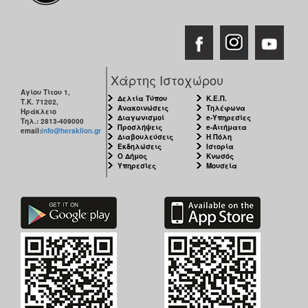
Χάρτης Ιστοχώρου
Αγίου Τίτου 1,
Δελτία Τύπου
Κ.Ε.Π.
Τ.Κ. 71202,
Ανακοινώσεις
Τηλέφωνα
Ηράκλειο
Διαγωνισμοί
e-Υπηρεσίες
Τηλ.: 2813-409000
Προσλήψεις
e-Αιτήματα
email:
info@heraklion.gr
Διαβουλεύσεις
Η Πόλη
Εκδηλώσεις
Ιστορία
Ο Δήμος
Κνωσός
Υπηρεσίες
Μουσεία