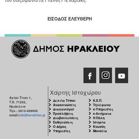
ΕΙΣΟΔΟΣ ΕΛΕΥΘΕΡΗ
Χάρτης Ιστοχώρου
Αγίου Τίτου 1,
Δελτία Τύπου
Κ.Ε.Π.
Τ.Κ. 71202,
Ανακοινώσεις
Τηλέφωνα
Ηράκλειο
Διαγωνισμοί
e-Υπηρεσίες
Τηλ.: 2813-409000
Προσλήψεις
e-Αιτήματα
email:
info@heraklion.gr
Διαβουλεύσεις
Η Πόλη
Εκδηλώσεις
Ιστορία
Ο Δήμος
Κνωσός
Υπηρεσίες
Μουσεία