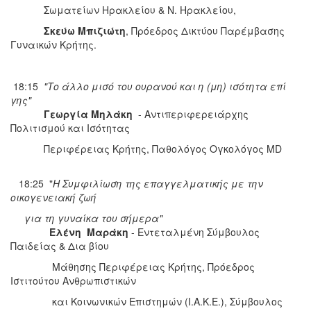
Σωματείων Ηρακλείου & Ν. Ηρακλείου,
Σκεύω Μπιζιώτη
, Πρόεδρος Δικτύου Παρέμβασης
Γυναικών Κρήτης.
18:15
"Το άλλο μισό του ουρανού και η (μη) ισότητα επί
γης"
Γεωργία Μηλάκη
- Αντιπεριφερειάρχης
Πολιτισμού και Ισότητας
Περιφέρειας Κρήτης, Παθολόγος Ογκολόγος MD
18:25 "
Η Συμφιλίωση της επαγγελματικής με την
οικογενειακή ζωή
για τη γυναίκα του σήμερα"
Ελένη Μαράκη
- Εντεταλμένη Σύμβουλος
Παιδείας & Δια βίου
Μάθησης Περιφέρειας Κρήτης, Πρόεδρος
Ιστιτούτου Ανθρωπιστικών
και Κοινωνικών Επιστημών (Ι.Α.Κ.Ε.), Σύμβουλος