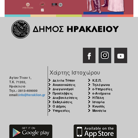
Χάρτης Ιστοχώρου
Αγίου Τίτου 1,
Δελτία Τύπου
Κ.Ε.Π.
Τ.Κ. 71202,
Ανακοινώσεις
Τηλέφωνα
Ηράκλειο
Διαγωνισμοί
e-Υπηρεσίες
Τηλ.: 2813-409000
Προσλήψεις
e-Αιτήματα
email:
info@heraklion.gr
Διαβουλεύσεις
Η Πόλη
Εκδηλώσεις
Ιστορία
Ο Δήμος
Κνωσός
Υπηρεσίες
Μουσεία