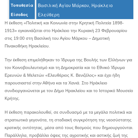
Τοποθεσία
Βασιλική Αγίου Μάρκου, Ηράκλειο
Είσοδος
Ελεύθερη
Η έκθεση «Πολιτική και Κοινωνία στην Κρητική Πολιτεία 1898-
Ο
1913» εγκαινιάζεται στο Ηράκλειο την Κυριακή 23 Φεβρουαρίου
ΤΟΠΟΣ
ΜΑΣ
στις 19:00 στη Βασιλική του Αγίου Μάρκου – Δημοτική
Πινακοθήκη Ηρακλείου.
Ο
ΔΗΜΟΣ
Την έκθεση επιμελήθηκαν το Ίδρυμα της Βουλής των Ελλήνων για
τον Κοινοβουλευτισμό και τη Δημοκρατία και το Εθνικό Ίδρυμα
ΠΟΛΙΤΙΣΜΟΣ
Ερευνών & Μελετών «Ελευθέριος Κ. Βενιζέλος» και έχει ήδη
παρουσιαστεί στην Αθήνα και τα Χανιά. Στο Ηράκλειο
ΑΝΘΕΚΤΙΚΗ
ΠΟΛΗ
συνδιοργανώνεται με τον Δήμο Ηρακλείου και το Ιστορικό Μουσείο
Κρήτης.
Η έκθεση παρακολουθεί, σε συνδυασμό με τα μεγάλα πολιτικά και
στρατιωτικά γεγονότα, τη σταδιακή συγκρότηση της νεοσύστατης
κρατικής οντότητας, μέσα από τους θεσμούς που δημιουργούνται.
Παράλληλα, προβάλλει όψεις της αγροτικής και αστικής ζωή της