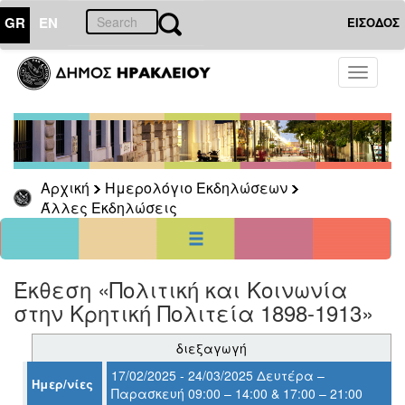
GR
EN
ΕΙΣΟΔΟΣ
23
Μάρτιος
Toggle
2025
navigati
Κυρ
Δευ
Τρι
Τετ
Πεμ
Παρ
Σαβ
1
2
3
4
5
6
7
8
Αρχική
Ημερολόγιο Εκδηλώσεων
9
10
11
12
13
14
15
Άλλες Εκδηλώσεις
16
17
18
19
20
21
22
23
24
25
26
27
28
29
30
31
<<
σήμερα
>>
Έκθεση «Πολιτική και Κοινωνία
στην Κρητική Πολιτεία 1898-1913»
ΗΜΕΡΟΛΟΓΙΟ
ΕΚΔΗΛΩΣΕΩΝ
διεξαγωγή
Άλλες
Εκδηλώσεις
17/02/2025 - 24/03/2025 Δευτέρα –
Ημερ/νίες
Παρασκευή 09:00 – 14:00 & 17:00 – 21:00
Αρχείο