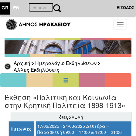
GR
EN
ΕΙΣΟΔΟΣ
19
Φεβρουάριος
Toggle
2025
navigati
Κυρ
Δευ
Τρι
Τετ
Πεμ
Παρ
Σαβ
1
2
3
4
5
6
7
8
Αρχική
Ημερολόγιο Εκδηλώσεων
9
10
11
12
13
14
15
Άλλες Εκδηλώσεις
16
17
18
19
20
21
22
23
24
25
26
27
28
<<
σήμερα
>>
Έκθεση «Πολιτική και Κοινωνία
ΗΜΕΡΟΛΟΓΙΟ
ΕΚΔΗΛΩΣΕΩΝ
στην Κρητική Πολιτεία 1898-1913»
Άλλες
διεξαγωγή
Εκδηλώσεις
17/02/2025 - 24/03/2025 Δευτέρα –
Αρχείο
Ημερ/νίες
Παρασκευή 09:00 – 14:00 & 17:00 – 21:00