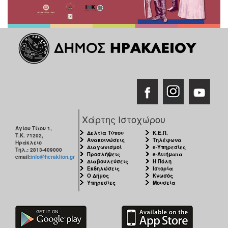
Χάρτης Ιστοχώρου
Αγίου Τίτου 1,
Δελτία Τύπου
Κ.Ε.Π.
Τ.Κ. 71202,
Ανακοινώσεις
Τηλέφωνα
Ηράκλειο
Διαγωνισμοί
e-Υπηρεσίες
Τηλ.: 2813-409000
Προσλήψεις
e-Αιτήματα
email:
info@heraklion.gr
Διαβουλεύσεις
Η Πόλη
Εκδηλώσεις
Ιστορία
Ο Δήμος
Κνωσός
Υπηρεσίες
Μουσεία