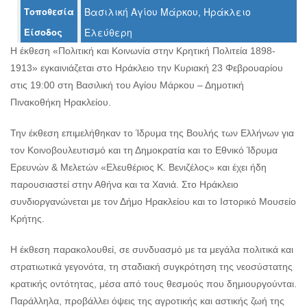
Τοποθεσία
Βασιλική Αγίου Μάρκου, Ηράκλειο
Είσοδος
Ελεύθερη
Ο
Η έκθεση «Πολιτική και Κοινωνία στην Κρητική Πολιτεία 1898-
ΤΟΠΟΣ
ΜΑΣ
1913» εγκαινιάζεται στο Ηράκλειο την Κυριακή 23 Φεβρουαρίου
στις 19:00 στη Βασιλική του Αγίου Μάρκου – Δημοτική
Ο
Πινακοθήκη Ηρακλείου.
ΔΗΜΟΣ
Την έκθεση επιμελήθηκαν το Ίδρυμα της Βουλής των Ελλήνων για
ΠΟΛΙΤΙΣΜΟΣ
τον Κοινοβουλευτισμό και τη Δημοκρατία και το Εθνικό Ίδρυμα
Ερευνών & Μελετών «Ελευθέριος Κ. Βενιζέλος» και έχει ήδη
ΑΝΘΕΚΤΙΚΗ
ΠΟΛΗ
παρουσιαστεί στην Αθήνα και τα Χανιά. Στο Ηράκλειο
συνδιοργανώνεται με τον Δήμο Ηρακλείου και το Ιστορικό Μουσείο
Κρήτης.
Η έκθεση παρακολουθεί, σε συνδυασμό με τα μεγάλα πολιτικά και
στρατιωτικά γεγονότα, τη σταδιακή συγκρότηση της νεοσύστατης
κρατικής οντότητας, μέσα από τους θεσμούς που δημιουργούνται.
Παράλληλα, προβάλλει όψεις της αγροτικής και αστικής ζωή της