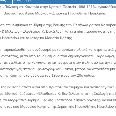
 «Πολιτική και Κοινωνία στην Κρητική Πολιτεία 1898-1913» εγκαινιάζε
τη Βασιλική του Αγίου Μάρκου – Δημοτική Πινακοθήκη Ηρακλείου.
εση επιμελήθηκαν το Ίδρυμα της Βουλής των Ελλήνων για τον Κοινοβουλ
& Μελετών «Ελευθέριος Κ. Βενιζέλος» και έχει ήδη παρουσιαστεί στην 
ο Ηρακλείου και το Ιστορικό Μουσείο Κρήτης.
η παρακολουθεί, σε συνδυασμό με τα μεγάλα πολιτικά και στρατιωτικά
ς οντότητας, μέσα από τους θεσμούς που δημιουργούνται. Παράλληλα, π
, τις εξελίξεις στην κοινωνία, τα επιτεύγματα στον πολιτισμό και την
 αναπαραγωγές σπάνιου φωτογραφικού υλικού, μπορεί να αποκτήσει μια 
ας της Κρήτης, στο γύρισμα του 19ου προς τον 20ό αιώνα.
ό της έκθεσης αποτελείται από πρωτότυπα τεκμήρια και αναπαραγωγές
του Εθνικού Ιδρύματος «Ελευθέριος Κ. Βενιζέλος», από τη Συλλογή της
, το Μορφωτικό Ίδρυμα Εθνικής Τραπέζης/Ελληνικό Λογοτεχνικό και Ισ
ου Ιστορικού Μουσείου Κρήτης, της Δημοτικής Πινακοθήκης Ηρακλείου 