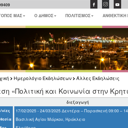
09409
ΤΟΠΟΣ ΜΑΣ
Ο ΔΗΜΟΣ
ΠΟΛΙΤΙΣΜΟΣ
ΑΝΘΕΚΤΙΚΗ
χική
Ημερολόγιο Εκδηλώσεων
Άλλες Εκδηλώσεις
ση «Πολιτική και Κοινωνία στην Κρητι
διεξαγωγή
/νίες
17/02/2025 - 24/03/2025 Δευτέρα – Παρασκευή 09:00 – 14:
θεσία
Βασιλική Αγίου Μάρκου, Ηράκλειο
δος
Ελεύθερη