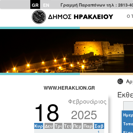
GR
EN
Γραμμή Παραπόνων τηλ : 2813-4
Ο 
Αρ
WWW.HERAKLION.GR
Έκθε
18
Φεβρουάριος
2025
Ημερ
Τοπο
Κυρ
Δευ
Τρι
Τετ
Πεμ
Παρ
Σαβ
1
Είσο