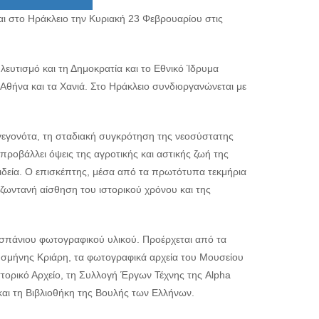
ται στο Ηράκλειο την Κυριακή 23 Φεβρουαρίου στις
ευτισμό και τη Δημοκρατία και το Εθνικό Ίδρυμα
Αθήνα και τα Χανιά. Στο Ηράκλειο συνδιοργανώνεται με
 γεγονότα, τη σταδιακή συγκρότηση της νεοσύστατης
ροβάλλει όψεις της αγροτικής και αστικής ζωή της
 παιδεία. Ο επισκέπτης, μέσα από τα πρωτότυπα τεκμήρια
ζωντανή αίσθηση του ιστορικού χρόνου και της
 σπάνιου φωτογραφικού υλικού. Προέρχεται από τα
 Ισμήνης Κριάρη, τα φωτογραφικά αρχεία του Μουσείου
τορικό Αρχείο, τη Συλλογή Έργων Τέχνης της Alpha
και τη Βιβλιοθήκη της Βουλής των Ελλήνων.