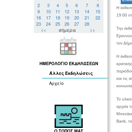
2
3
4
5
6
7
8
Η έκθεση
9
10
11
12
13
14
15
19:00 σ
16
17
18
19
20
21
22
23
24
25
26
27
28
Την έκθ
<<
σήμερα
>>
Ερευνών 
τον Δήμ
Η έκθεσ
ΗΜΕΡΟΛΟΓΙΟ ΕΚΔΗΛΩΣΕΩΝ
κρατική
περιόδου
Άλλες Εκδηλώσεις
και τις
Αρχείο
κοινωνί
Το υλικ
αρχεία 
Μπενάκη
Bank, τ
Ο ΤΟΠΟΣ ΜΑΣ