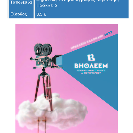
Τοποθεσία
Ο
Ηράκλειο
ΤΟΠΟΣ
ΜΑΣ
Είσοδος
3,5 €
Ο
ΔΗΜΟΣ
ΠΟΛΙΤΙΣΜΟΣ
ΑΝΘΕΚΤΙΚΗ
ΠΟΛΗ