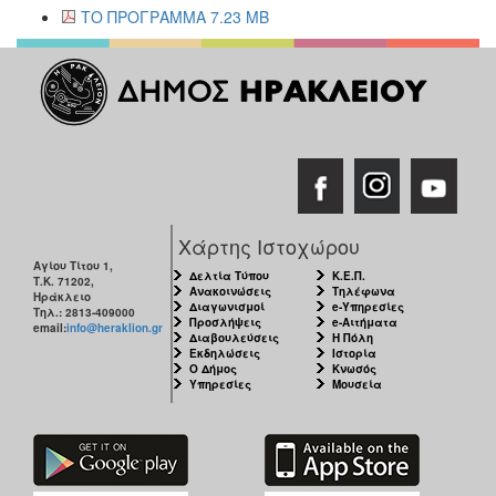
ΤΟ ΠΡΟΓΡΑΜΜΑ 7.23 MB
Χάρτης Ιστοχώρου
Αγίου Τίτου 1,
Δελτία Τύπου
Κ.Ε.Π.
Τ.Κ. 71202,
Ανακοινώσεις
Τηλέφωνα
Ηράκλειο
Διαγωνισμοί
e-Υπηρεσίες
Τηλ.: 2813-409000
Προσλήψεις
e-Αιτήματα
email:
info@heraklion.gr
Διαβουλεύσεις
Η Πόλη
Εκδηλώσεις
Ιστορία
Ο Δήμος
Κνωσός
Υπηρεσίες
Μουσεία