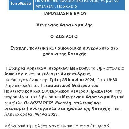
Πολιτιστικό Συνεδριακό Κέντρο, Κομμένο
Τοποθεσία
Μπεντένι, Ηράκλειο
ΠΑΡΟΥΣΙΑΣΗ ΒΙΒΛΙΟΥ
Ο
ΤΟΠΟΣ
Μ
ενέλαος Χαραλαμπίδης
ΜΑΣ
ΟΙ ΔΩΣΙΛΟΓΟΙ
Ο
ΔΗΜΟΣ
Ένοπλη, πολιτική και οικονομική συνεργασία στα
χρόνια της Κατοχής
ΠΟΛΙΤΙΣΜΟΣ
Η
Εταιρία Κρητικών Ιστορικών Μελετών
, το βιβλιοπωλείο
ΑΝΘΕΚΤΙΚΗ
Ανθολόγιο
και οι εκδόσεις
Αλεξάνδρεια
,
ΠΟΛΗ
συνδιοργανώνουν την
Τρίτη 25 Ιουνίου 2024
, ώρα
19:30
στην αίθουσα του
Πειραματικού Θεάτρου του
Πολιτιστικού και Συνεδριακού Κέντρου Ηρακλείου,
την
παρουσίαση του βιβλίου του
Μενέλαου Χαραλαμπίδη
υπό
τον τίτλο
Οι ΔΩΣΙΛΟΓΟΙ. Ένοπλη, πολιτική και
οικονομική συνεργασία στα χρόνια της Κατοχής
, εκδ.
Αλεξάνδρεια, Αθήνα 2023.
Μέσα από τη μελέτη αρχείων που για πρώτη φορά