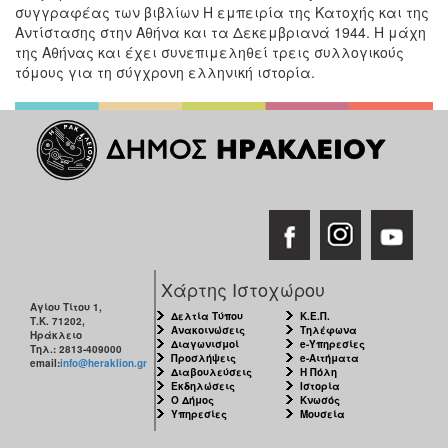
συγγραφέας των βιβλίων Η εμπειρία της Κατοχής και της
Αντίστασης στην Αθήνα και τα Δεκεμβριανά 1944. Η μάχη
της Αθήνας και έχει συνεπιμεληθεί τρεις συλλογικούς
τόμους για τη σύγχρονη ελληνική ιστορία.
Χάρτης Ιστοχώρου
Αγίου Τίτου 1,
Δελτία Τύπου
Κ.Ε.Π.
Τ.Κ. 71202,
Ανακοινώσεις
Τηλέφωνα
Ηράκλειο
Διαγωνισμοί
e-Υπηρεσίες
Τηλ.: 2813-409000
Προσλήψεις
e-Αιτήματα
email:
info@heraklion.gr
Διαβουλεύσεις
Η Πόλη
Εκδηλώσεις
Ιστορία
Ο Δήμος
Κνωσός
Υπηρεσίες
Μουσεία