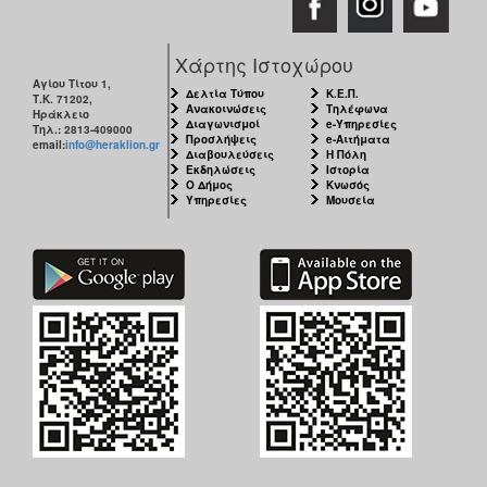
Χάρτης Ιστοχώρου
Αγίου Τίτου 1,
Δελτία Τύπου
Κ.Ε.Π.
Τ.Κ. 71202,
Ανακοινώσεις
Τηλέφωνα
Ηράκλειο
Διαγωνισμοί
e-Υπηρεσίες
Τηλ.: 2813-409000
Προσλήψεις
e-Αιτήματα
email:
info@heraklion.gr
Διαβουλεύσεις
Η Πόλη
Εκδηλώσεις
Ιστορία
Ο Δήμος
Κνωσός
Υπηρεσίες
Μουσεία