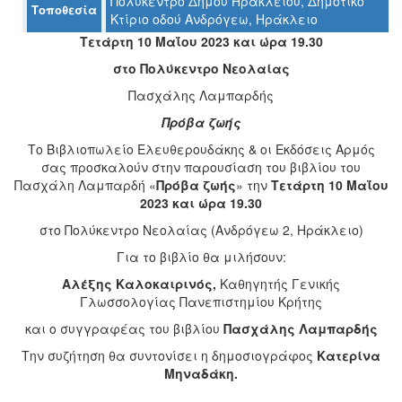
Πολύκεντρο Δήμου Ηρακλείου, Δημοτικό
Τοποθεσία
Κτίριο οδού Ανδρόγεω, Ηράκλειο
Τετάρτη 10 Μαΐου 2023 και ώρα 19.30
Ο
στο Πολύκεντρο Νεολαίας
ΤΟΠΟΣ
ΜΑΣ
Πασχάλης Λαμπαρδής
Πρόβα ζωής
Ο
ΔΗΜΟΣ
Tο Βιβλιοπωλείο Ελευθερουδάκης & οι Εκδόσεις Αρμός
σας προσκαλούν στην παρουσίαση του βιβλίου του
ΠΟΛΙΤΙΣΜΟΣ
Πασχάλη Λαμπαρδή «
Πρόβα ζωής
» την
Τετάρτη 10 Μαΐου
2023 και ώρα 19.30
ΑΝΘΕΚΤΙΚΗ
στο Πολύκεντρο Νεολαίας (Ανδρόγεω 2, Ηράκλειο)
ΠΟΛΗ
Για το βιβλίο θα μιλήσουν:
Αλέξης Καλοκαιρινός,
Καθηγητής Γενικής
Γλωσσολογίας Πανεπιστημίου Κρήτης
και ο συγγραφέας του βιβλίου
Πασχάλης Λαμπαρδής
Tην συζήτηση θα συντονίσει η δημοσιογράφος
Κατερίνα
Μηναδάκη.