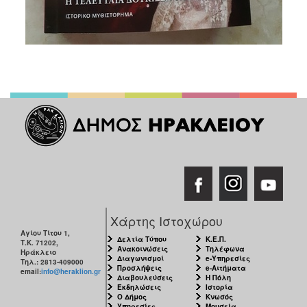
Χάρτης Ιστοχώρου
Αγίου Τίτου 1,
Δελτία Τύπου
Κ.Ε.Π.
Τ.Κ. 71202,
Ανακοινώσεις
Τηλέφωνα
Ηράκλειο
Διαγωνισμοί
e-Υπηρεσίες
Τηλ.: 2813-409000
Προσλήψεις
e-Αιτήματα
email:
info@heraklion.gr
Διαβουλεύσεις
Η Πόλη
Εκδηλώσεις
Ιστορία
Ο Δήμος
Κνωσός
Υπηρεσίες
Μουσεία