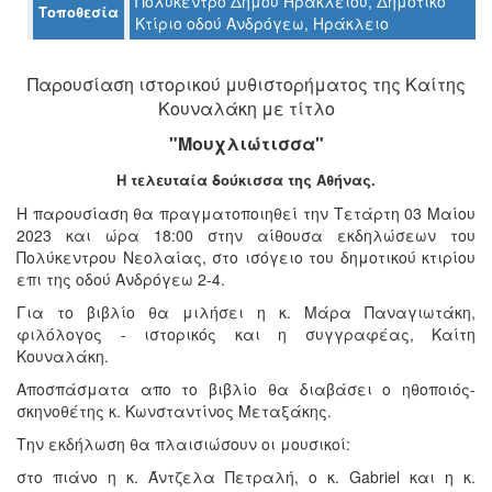
Πολύκεντρο Δήμου Ηρακλείου, Δημοτικό
Τοποθεσία
Κτίριο οδού Ανδρόγεω, Ηράκλειο
Ο
ΤΟΠΟΣ
Παρουσίαση ιστορικού μυθιστορήματος της Καίτης
ΜΑΣ
Κουναλάκη με τίτλο
Ο
"Μουχλιώτισσα"
ΔΗΜΟΣ
Η τελευταία δούκισσα της Αθήνας.
ΠΟΛΙΤΙΣΜΟΣ
Η παρουσίαση θα πραγματοποιηθεί την Τετάρτη 03 Μαίου
2023 και ώρα 18:00 στην αίθουσα εκδηλώσεων του
ΑΝΘΕΚΤΙΚΗ
Πολύκεντρου Νεολαίας, στο ισόγειο του δημοτικού κτιρίου
ΠΟΛΗ
επι της οδού Ανδρόγεω 2-4.
Για το βιβλίο θα μιλήσει η κ. Μάρα Παναγιωτάκη,
φιλόλογος - ιστορικός και η συγγραφέας, Καίτη
Κουναλάκη.
Αποσπάσματα απο το βιβλίο θα διαβάσει ο ηθοποιός-
σκηνοθέτης κ. Κωνσταντίνος Μεταξάκης.
Την εκδήλωση θα πλαισιώσουν οι μουσικοί:
στο πιάνο η κ. Άντζελα Πετραλή, ο κ. Gabriel και η κ.