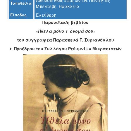
Αίθουσα Εκδηλώσεων Ι.Ν. Παναγίας
Τοποθεσία
Μπεντεβή, Ηράκλειο
Είσοδος
Ελεύθερη
Ο
Παρουσίαση βιβλίου
ΤΟΠΟΣ
ΜΑΣ
«
Ήθελα μόνο τ΄ όνομά σου
»
του συγγραφέα Παρασκευά Γ. Συριανόγλου
Ο
ΔΗΜΟΣ
τ. Προέδρου του Συλλόγου Ρεθυμνίων Μικρασιατών
ΠΟΛΙΤΙΣΜΟΣ
ΑΝΘΕΚΤΙΚΗ
ΠΟΛΗ