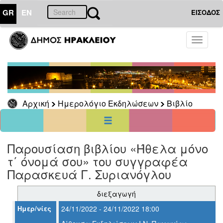
GR
EN
ΕΙΣΟΔΟΣ
01
Αύγουστος
Toggle
2026
navigati
Κυρ
Δευ
Τρι
Τετ
Πεμ
Παρ
Σαβ
1
6
2
3
4
5
7
8
Αρχική
Ημερολόγιο Εκδηλώσεων
Βιβλίο
9
10
11
12
13
14
15
16
17
18
19
20
21
22
23
24
25
26
27
28
29
30
31
Παρουσίαση βιβλίου «Ήθελα μόνο
<<
σήμερα
>>
τ΄ όνομά σου» του συγγραφέα
ΗΜΕΡΟΛΟΓΙΟ
Παρασκευά Γ. Συριανόγλου
ΕΚΔΗΛΩΣΕΩΝ
Βιβλίο
διεξαγωγή
Ημερ/νίες
24/11/2022 - 24/11/2022 18:00
Αρχείο