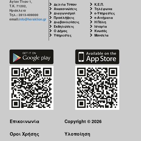
Αγίου Τίτου 1,
Δελτία Τύπου
Κ.Ε.Π.
Τ.Κ. 71202,
Ανακοινώσεις
Τηλέφωνα
Ηράκλειο
Διαγωνισμοί
e-Υπηρεσίες
Τηλ.: 2813-409000
Προσλήψεις
e-Αιτήματα
email:
info@heraklion.gr
Διαβουλεύσεις
Η Πόλη
Εκδηλώσεις
Ιστορία
Ο Δήμος
Κνωσός
Υπηρεσίες
Μουσεία
Επικοινωνία
Copyright © 2026
Όροι Χρήσης
Υλοποίηση