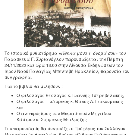
Το ιστορικό μυθιστόρημα «
Ήθελα μόνο τ΄ όνομά σου
» του
Παρασκευά Γ. Συριανόγλου παρουσιάζεται την Πέμπτη
24/11/2022 και ώρα 18.00 στην Αίθουσα Εκδηλώσεων του
Ιερού Ναού Παναγίας Μπεντεβή Ηρακλείου, παρουσία του
συγγραφέα.
Για το βιβλίο θα μιλήσουν :
Ο φιλόλογος-θεολόγος κ. Ιωάννης Τσερεβελάκης,
Ο φιλόλογος – ιστορικός κ. Θάνος Α. Γιακουμάκης
και
Ο αντιπρόεδρος των Μικρασιατών Μεγάλου
Κάστρου κ. Στέφανος Μπιλμέζης
Την παρουσίαση θα συντονίζει ο Πρόεδρος του Συλλόγου
Μικρασιατών Ηρακλείου Κρήτης «Ο Άγιος Πολύκαρπος» κ.