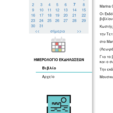
7
2
3
4
5
6
8
Marina 
9
10
11
12
13
14
15
Οι Εκδ
16
17
18
19
20
21
22
βιβλίου
23
24
25
26
27
28
29
30
31
Κωστής
<<
σήμερα
>>
την Τετ
στο Mar
(Λεωφό
Για το 
ΗΜΕΡΟΛΟΓΙΟ ΕΚΔΗΛΩΣΕΩΝ
και ο 
Βιβλίο
Την εκδ
Αρχείο
Μουσικ