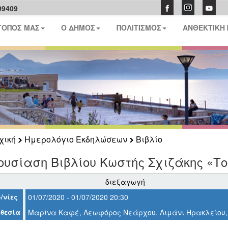
09409
ΤΟΠΟΣ ΜΑΣ
Ο ΔΗΜΟΣ
ΠΟΛΙΤΙΣΜΟΣ
ΑΝΘΕΚΤΙΚΗ
χική
Ημερολόγιο Εκδηλώσεων
Βιβλίο
ουσίαση Βιβλίου Κωστής Σχιζάκης «Τ
διεξαγωγή
/νίες
01/07/2020 - 01/07/2020 20:30
θεσία
Μαρίνα Καφέ, Λεωφόρος Νεάρχου, Λιμάνι Ηρακλείου,