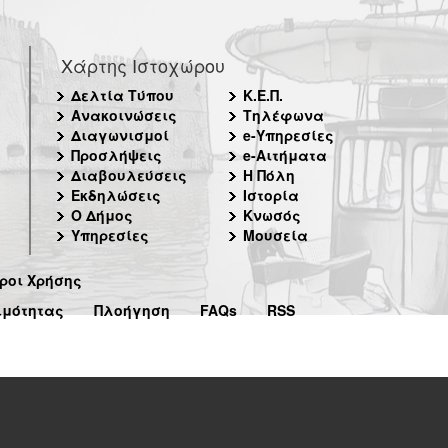
Χάρτης Ιστοχώρου
Δελτία Τύπου
Κ.Ε.Π.
Ανακοινώσεις
Τηλέφωνα
Διαγωνισμοί
e-Υπηρεσίες
Προσλήψεις
e-Αιτήματα
Διαβουλεύσεις
Η Πόλη
Εκδηλώσεις
Ιστορία
Ο Δήμος
Κνωσός
Υπηρεσίες
Μουσεία
ροι Χρήσης
ιμότητας
Πλοήγηση
FAQs
RSS