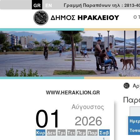
GR
EN
Γραμμή Παραπόνων τηλ : 2813-4
Ο 
Αρ
WWW.HERAKLION.GR
Παρ
01
Αύγουστος
2026
Ημερ
Τοπο
Κυρ
Δευ
Τρι
Τετ
Πεμ
Παρ
Σαβ
1