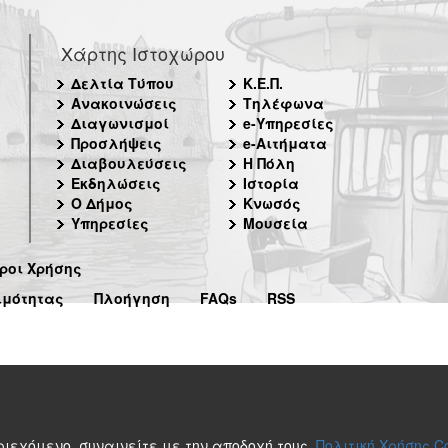
Χάρτης Ιστοχώρου
Δελτία Τύπου
Κ.Ε.Π.
Ανακοινώσεις
Τηλέφωνα
Διαγωνισμοί
e-Υπηρεσίες
Προσλήψεις
e-Αιτήματα
Διαβουλεύσεις
Η Πόλη
Εκδηλώσεις
Ιστορία
Ο Δήμος
Κνωσός
Υπηρεσίες
Μουσεία
ροι Χρήσης
ιμότητας
Πλοήγηση
FAQs
RSS
περιεχόμενο, συναινείτε με την αποδοχή τους.
Πολιτική Χρήσης C