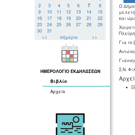
7
2
3
4
5
6
8
Ο Δήμος
9
10
11
12
13
14
15
μελετή
16
17
18
19
20
21
22
και ώρ
23
24
25
26
27
28
29
Χαιρετ
30
31
Πλεύρη
<<
σήμερα
>>
Για το 
Αντώνη
Γιάννη
Σ.Ν. Φ
ΗΜΕΡΟΛΟΓΙΟ ΕΚΔΗΛΩΣΕΩΝ
Αρχε
Βιβλίο
Αρχείο