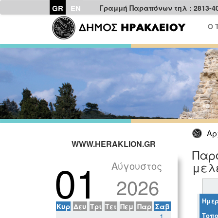
GR
EN
Γραμμή Παραπόνων τηλ : 2813-4
Ο 
Αρ
WWW.HERAKLION.GR
Παρο
01
Αύγουστος
μελ
2026
Ημερ
Κυρ
Δευ
Τρι
Τετ
Πεμ
Παρ
Σαβ
Τοπο
1