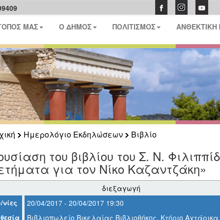
09409
ΤΟΠΟΣ ΜΑΣ
Ο ΔΗΜΟΣ
ΠΟΛΙΤΙΣΜΟΣ
ΑΝΘΕΚΤΙΚΗ
χική
Ημερολόγιο Εκδηλώσεων
Βιβλίο
υσίαση του βιβλίου του Σ. Ν. Φιλιππίδ
ετήματα για τον Νίκο Καζαντζάκη»
διεξαγωγή
/νίες
20/04/2017 - 20/04/2017 19:30
θεσία
Βιβλιοπωλείο Βικελαίας Βιβλιοθήκης, Κτήριο Αχτάρικα