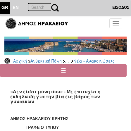
GR
EN
ΕΙΣΟΔΟΣ
ΑΝΘΕΚΤΙΚΗ
Toggle
ΠΟΛΗ
navigati
Κοινωνική
Πολιτική
Νέα
-
...
Αρχική
Ανθεκτική Πόλη
Νέα - Ανακοινώσεις
Ανακοινώσεις
Επιδόματα
&
Παροχές
«Δεν είσαι μόνη σου» - Με επιτυχία η
για
εκδήλωση για την βία εις βάρος των
Οικονομική
γυναικών
Αδυναμία
&
Φυσικές
ΔΗΜΟΣ ΗΡΑΚΛΕΙΟΥ ΚΡΗΤΗΣ
Καταστροφές
ΓΡΑΦΕΙΟ ΤΥΠΟΥ
Κέντρα