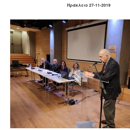
Κοινοτικής
Ηράκλειο 27-11-2019
Φροντίδας
(Κ.Α.Π.Η.)
Κέντρα
Δημιουργικής
Απασχόλησης
Παιδιών
(Κ.Δ.Α.Π.)
Κέντρα
Ημερήσιας
Φροντίδας
Ηλικιωμένων
(Κ.Η.Φ.Η.)
Κ.Δ.Α.Π.Α.μεΑ.
Αδειοδότηση
&
Έλεγχος
Βρεφονηπιακών
Σταθμών
Δημοτικό