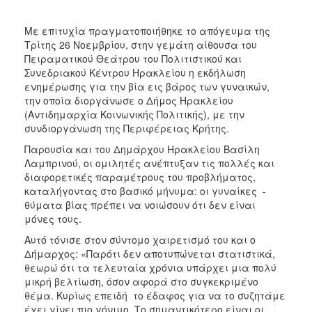
Ιατρείο
Με επιτυχία πραγματοποιήθηκε το απόγευμα της
Ξενώνας
Τρίτης 26 Νοεμβρίου, στην γεμάτη αίθουσα του
Φιλοξενίας
Πειραματικού Θεάτρου του Πολιτιστικού και
Γυναικών
Συνεδριακoύ Κέντρου Ηρακλείου η εκδήλωση
Κέντρο
ενημέρωσης για την βία εις βάρος των γυναικών,
Κοινότητας
την οποία διοργάνωσε ο Δήμος Ηρακλείου
(Αντιδημαρχία Κοινωνικής Πολιτικής), με την
Κοινωνικό
συνδιοργάνωση της Περιφέρειας Κρήτης.
Φαρμακείο
Παρουσία και του Δημάρχου Ηρακλείου Βασίλη
Κοινωνικό
Λαμπρινού, οι ομιλητές ανέπτυξαν τις πολλές και
Παντοπωλείο
διαφορετικές παραμέτρους του προβλήματος,
Ισότητα
καταλήγοντας στο βασικό μήνυμα: οι γυναίκες -
των
θύματα βίας πρέπει να νοιώσουν ότι δεν είναι
Φύλων
μόνες τους.
Υγεία
Αυτό τόνισε στον σύντομο χαιρετισμό του και ο
Δήμαρχος: «Παρότι δεν αποτυπώνεται στατιστικά,
Αυτόματοι
θεωρώ ότι τα τελευταία χρόνια υπάρχει μια πολύ
Απινιδωτές
μικρή βελτίωση, όσον αφορά στο συγκεκριμένο
θέμα. Κυρίως επειδή το έδαφος για να το συζητάμε
έχει γίνει πιο γόνιμο. Το σημαντικότερο είναι οι