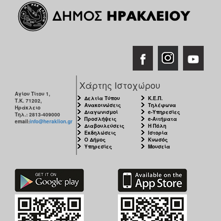
Χάρτης Ιστοχώρου
Αγίου Τίτου 1,
Δελτία Τύπου
Κ.Ε.Π.
Τ.Κ. 71202,
Ανακοινώσεις
Τηλέφωνα
Ηράκλειο
Διαγωνισμοί
e-Υπηρεσίες
Τηλ.: 2813-409000
Προσλήψεις
e-Αιτήματα
email:
info@heraklion.gr
Διαβουλεύσεις
Η Πόλη
Εκδηλώσεις
Ιστορία
Ο Δήμος
Κνωσός
Υπηρεσίες
Μουσεία