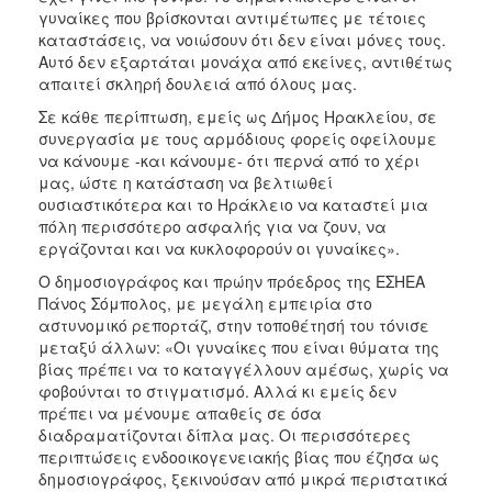
γυναίκες που βρίσκονται αντιμέτωπες με τέτοιες
καταστάσεις, να νοιώσουν ότι δεν είναι μόνες τους.
Ο
ΤΟΠΟΣ
Αυτό δεν εξαρτάται μονάχα από εκείνες, αντιθέτως
ΜΑΣ
απαιτεί σκληρή δουλειά από όλους μας.
Σε κάθε περίπτωση, εμείς ως Δήμος Ηρακλείου, σε
Ο
συνεργασία με τους αρμόδιους φορείς οφείλουμε
ΔΗΜΟΣ
να κάνουμε -και κάνουμε- ότι περνά από το χέρι
μας, ώστε η κατάσταση να βελτιωθεί
ΠΟΛΙΤΙΣΜΟΣ
ουσιαστικότερα και το Ηράκλειο να καταστεί μια
πόλη περισσότερο ασφαλής για να ζουν, να
εργάζονται και να κυκλοφορούν οι γυναίκες».
Ο δημοσιογράφος και πρώην πρόεδρος της ΕΣΗΕΑ
Πάνος Σόμπολος, με μεγάλη εμπειρία στο
αστυνομικό ρεπορτάζ, στην τοποθέτησή του τόνισε
μεταξύ άλλων: «Οι γυναίκες που είναι θύματα της
βίας πρέπει να το καταγγέλλουν αμέσως, χωρίς να
φοβούνται το στιγματισμό. Αλλά κι εμείς δεν
πρέπει να μένουμε απαθείς σε όσα
διαδραματίζονται δίπλα μας. Οι περισσότερες
περιπτώσεις ενδοοικογενειακής βίας που έζησα ως
δημοσιογράφος, ξεκινούσαν από μικρά περιστατικά